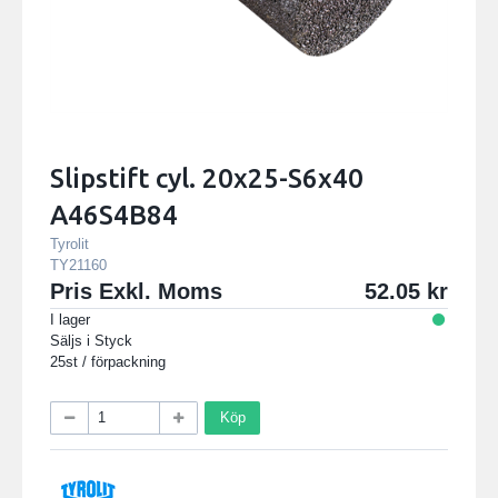
Slipstift cyl. 20x25-S6x40
A46S4B84
Tyrolit
TY21160
Pris Exkl. Moms
52.05
I lager
Säljs i
Styck
25st / förpackning
Köp