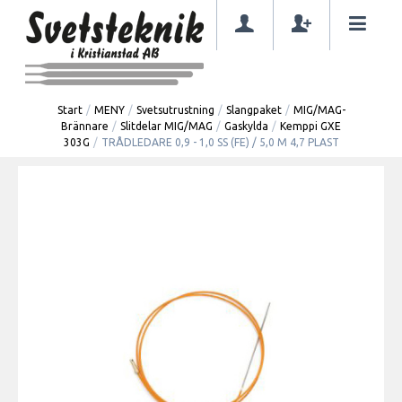
Start
/
MENY
/
Svetsutrustning
/
Slangpaket
/
MIG/MAG-
Brännare
/
Slitdelar MIG/MAG
/
Gaskylda
/
Kemppi GXE
303G
/
TRÅDLEDARE 0,9 - 1,0 SS (FE) / 5,0 M 4,7 PLAST