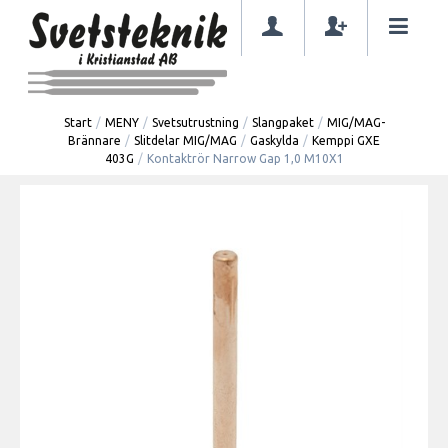
Start
/
MENY
/
Svetsutrustning
/
Slangpaket
/
MIG/MAG-
Brännare
/
Slitdelar MIG/MAG
/
Gaskylda
/
Kemppi GXE
403G
/
Kontaktrör Narrow Gap 1,0 M10X1