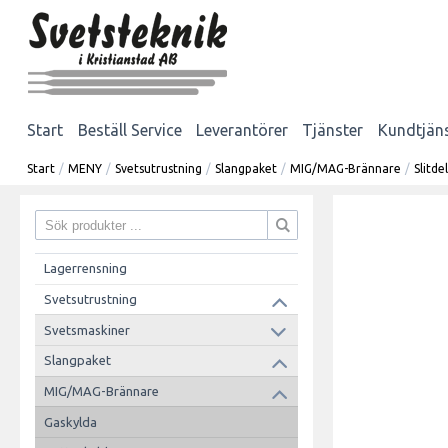
Start
Beställ Service
Leverantörer
Tjänster
Kundtjän
Start
/
MENY
/
Svetsutrustning
/
Slangpaket
/
MIG/MAG-Brännare
/
Slitd
Lagerrensning
Svetsutrustning
Svetsmaskiner
Slangpaket
MIG/MAG-Brännare
Gaskylda