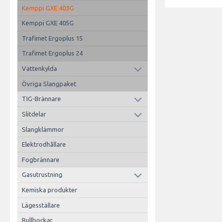
Kemppi GXE 403G
Kemppi GXE 405G
Trafimet Ergoplus 15
Trafimet Ergoplus 24
Vattenkylda
Övriga Slangpaket
TIG-Brännare
Slitdelar
Slangklämmor
Elektrodhållare
Fogbrännare
Gasutrustning
Kemiska produkter
Lägesställare
Rullbockar