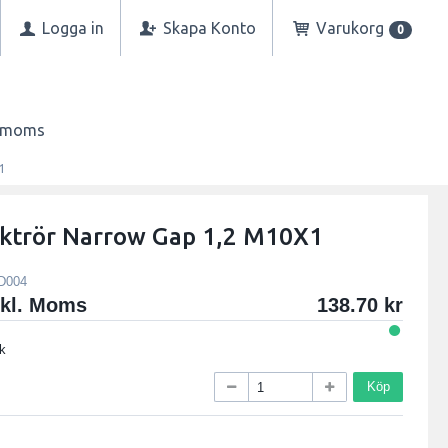
Logga in
Skapa Konto
Varukorg
0
n moms
1
ktrör Narrow Gap 1,2 M10X1
D004
xkl. Moms
138.70
k
Köp