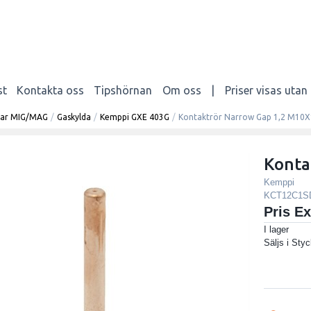
st
Kontakta oss
Tipshörnan
Om oss
|
Priser visas uta
elar MIG/MAG
/
Gaskylda
/
Kemppi GXE 403G
/
Kontaktrör Narrow Gap 1,2 M10X
Konta
Kemppi
KCT12C1S
Pris E
I lager
Säljs i
Styc