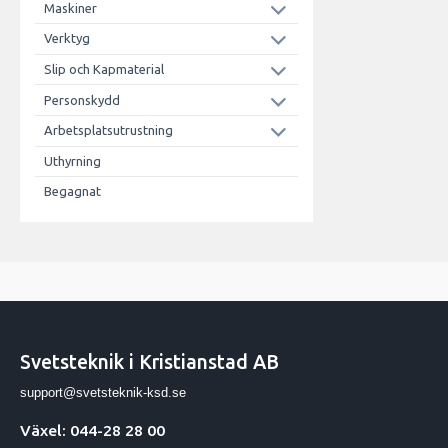
Maskiner
Verktyg
Slip och Kapmaterial
Personskydd
Arbetsplatsutrustning
Uthyrning
Begagnat
Svetsteknik i Kristianstad AB
support@svetsteknik-ksd.se
Växel: 044-28 28 00