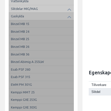
Vattenkylda
Slitdelar MIG/MAG
Gaskylda
Binzel MB 15
Binzel MB 24
Binzel MB 25
Binzel MB 26
Binzel MB 36
Binzel Abimig A 255LW
Esab PSF 260
Egenskap
Esab PSF 315
EWM PM 301G
Tillverkare
Slitdel
Kemppi MMT 25
Kemppi GXE 253G
Kemppi GXE 303G