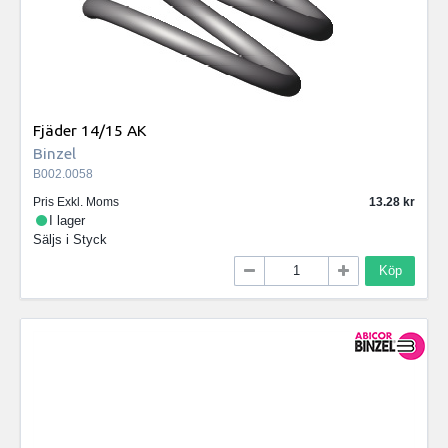
Fjäder 14/15 AK
Binzel
B002.0058
Pris Exkl. Moms
13.28
I lager
Säljs i
Styck
Köp