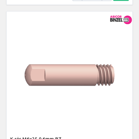
K-rör M6x25 0.6mm BZ