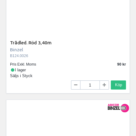
Trådled. Röd 3,40m
Binzel
B124.0026
Pris Exkl. Moms
90
I lager
Säljs i
Styck
Köp