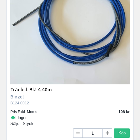
Trådled. Blå 4,40m
Binzel
B124.0012
Pris Exkl. Moms
108
I lager
Säljs i
Styck
Köp