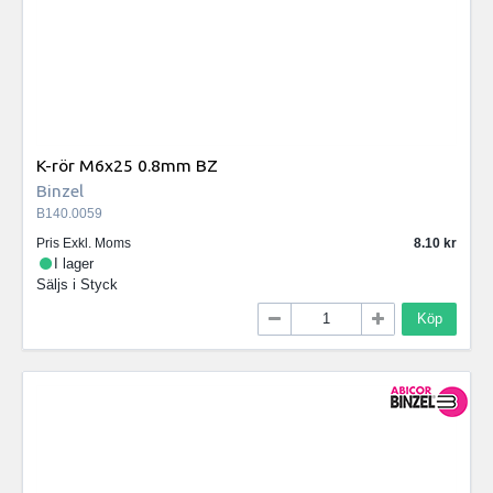
K-rör M6x25 0.8mm BZ
Binzel
B140.0059
Pris Exkl. Moms
8.10
I lager
Säljs i
Styck
Köp