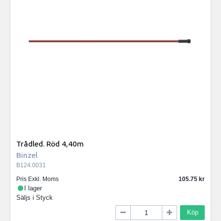
Trådled. Röd 4,40m
Binzel
B124.0031
Pris Exkl. Moms
105.75
I lager
Säljs i
Styck
Köp