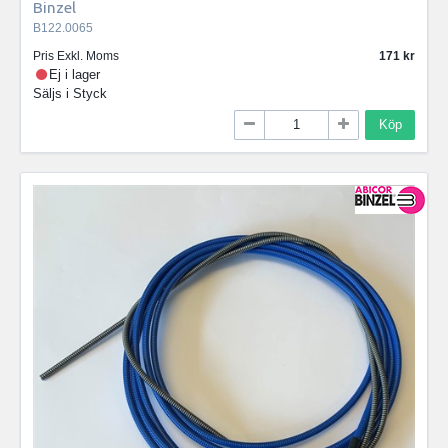
Binzel
B122.0065
Pris Exkl. Moms
171
Ej i lager
Säljs i
Styck
Köp