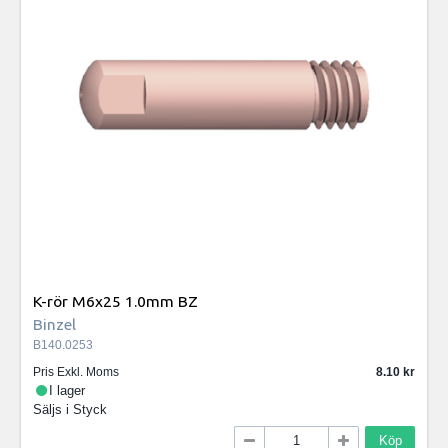
K-rör M6x25 1.0mm BZ
Binzel
B140.0253
Pris Exkl. Moms
8.10
I lager
Säljs i
Styck
Köp