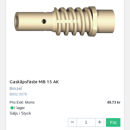
Gaskåpsfäste MB 15 AK
Binzel
B002.0078
Pris Exkl. Moms
49.73
I lager
Säljs i
Styck
Köp