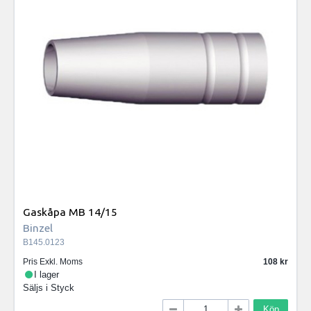
Gaskåpa MB 14/15
Binzel
B145.0123
Pris Exkl. Moms
108
I lager
Säljs i
Styck
Köp