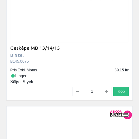
Gaskåpa MB 13/14/15
Binzel
B145.0075
Pris Exkl. Moms
39.15
I lager
Säljs i
Styck
Köp