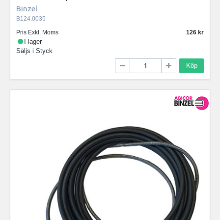
Binzel
B124.0035
Pris Exkl. Moms
126
I lager
Säljs i
Styck
Köp