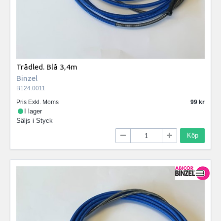
Trådled. Blå 3,4m
Binzel
B124.0011
Pris Exkl. Moms
99
I lager
Säljs i
Styck
Köp