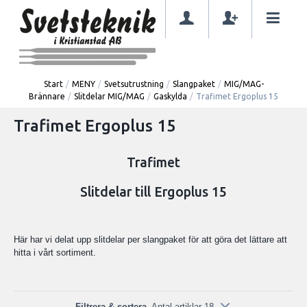
Start
/
MENY
/
Svetsutrustning
/
Slangpaket
/
MIG/MAG-
Brännare
/
Slitdelar MIG/MAG
/
Gaskylda
/
Trafimet Ergoplus 15
Trafimet Ergoplus 15
Trafimet
Slitdelar till Ergoplus 15
Här har vi delat upp slitdelar per slangpaket för att göra det lättare att
hitta i vårt sortiment.
Filtrera & sortera
Antal artiklar 18