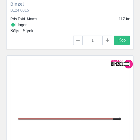
Binzel
B124.0015
Pris Exkl. Moms
117
I lager
Säljs i
Styck
Köp