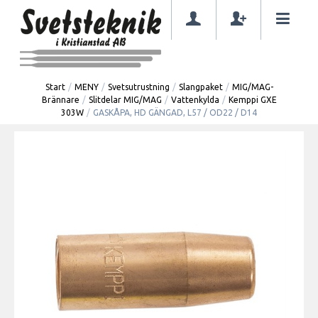
Start
/
MENY
/
Svetsutrustning
/
Slangpaket
/
MIG/MAG-
Brännare
/
Slitdelar MIG/MAG
/
Vattenkylda
/
Kemppi GXE
303W
/
GASKÅPA, HD GÄNGAD, L57 / OD22 / D14