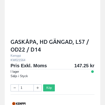
GASKÅPA, HD GÄNGAD, L57 /
OD22 / D14
Kemppi
KW021564
Pris Exkl. Moms
147.25
I lager
Säljs i
Styck
Köp