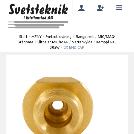
Start
/
MENY
/
Svetsutrustning
/
Slangpaket
/
MIG/MAG-
Brännare
/
Slitdelar MIG/MAG
/
Vattenkylda
/
Kemppi GXE
305W
/
GX END CAP