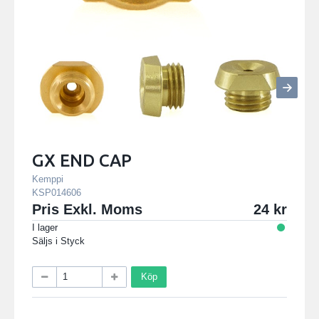
GX END CAP
Kemppi
KSP014606
Pris Exkl. Moms
24
I lager
Säljs i
Styck
Köp