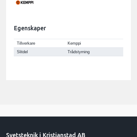
Egenskaper
Tillverkare
Kemppi
Slitdel
Trådstyrning
Svetsteknik i Kristianstad AB