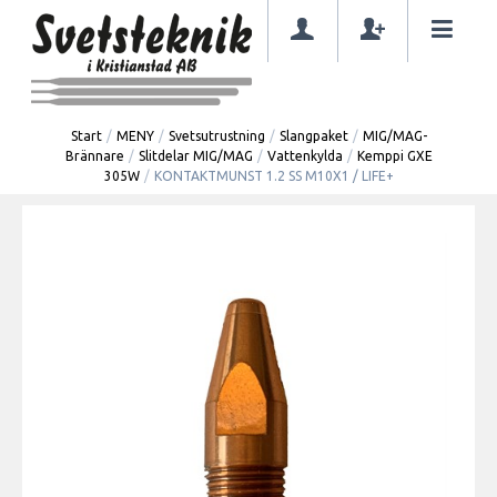
Start
/
MENY
/
Svetsutrustning
/
Slangpaket
/
MIG/MAG-
Brännare
/
Slitdelar MIG/MAG
/
Vattenkylda
/
Kemppi GXE
305W
/
KONTAKTMUNST 1.2 SS M10X1 / LIFE+