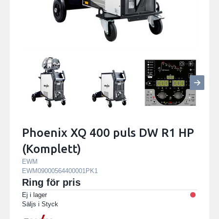
Phoenix XQ 400 puls DW R1 HP
(Komplett)
EWM
EWM09000564400001PK1
Ring för pris
Ej i lager
Säljs i
Styck