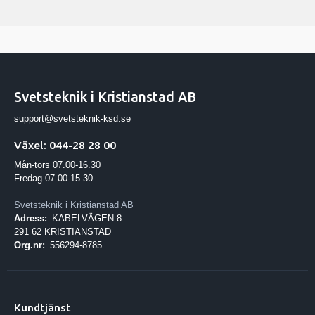
Vikt
125.5 kg
Standarder
IEC 60974-1, -2, -10 CL.A
Svetsteknik i Kristianstad AB
support@svetsteknik-ksd.se
Växel: 044-28 28 00
Mån-tors 07.00-16.30
Fredag 07.00-15.30
Svetsteknik i Kristianstad AB
Adress:
KABELVÄGEN 8
291 62 KRISTIANSTAD
Org.nr:
556294-8785
Kundtjänst