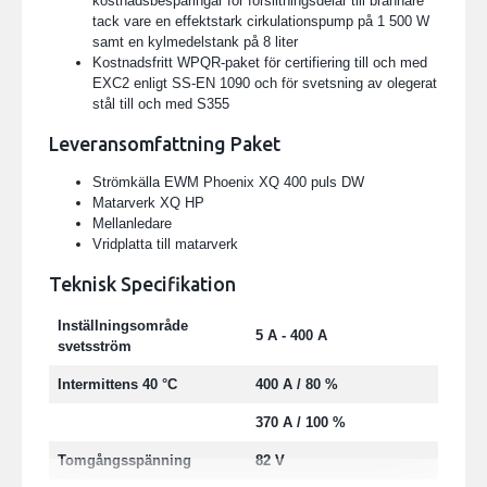
kostnadsbesparingar för förslitningsdelar till brännare
tack vare en effektstark cirkulationspump på 1 500 W
samt en kylmedelstank på 8 liter
Kostnadsfritt WPQR-paket för certifiering till och med
EXC2 enligt SS-EN 1090 och för svetsning av olegerat
stål till och med S355
Leveransomfattning Paket
Strömkälla EWM Phoenix XQ 400 puls DW
Matarverk XQ HP
Mellanledare
Vridplatta till matarverk
Teknisk Specifikation
Inställningsområde
5 A - 400 A
svetsström
Intermittens 40 °C
400 A / 80 %
370 A / 100 %
Tomgångsspänning
82 V