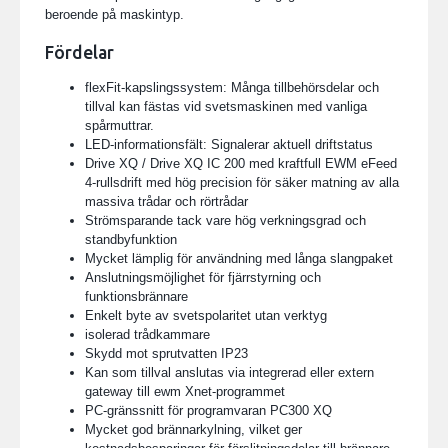
beroende på maskintyp.
Fördelar
flexFit-kapslingssystem: Många tillbehörsdelar och
tillval kan fästas vid svetsmaskinen med vanliga
spårmuttrar.
LED-informationsfält: Signalerar aktuell driftstatus
Drive XQ / Drive XQ IC 200 med kraftfull EWM eFeed
4-rullsdrift med hög precision för säker matning av alla
massiva trådar och rörtrådar
Strömsparande tack vare hög verkningsgrad och
standbyfunktion
Mycket lämplig för användning med långa slangpaket
Anslutningsmöjlighet för fjärrstyrning och
funktionsbrännare
Enkelt byte av svetspolaritet utan verktyg
isolerad trådkammare
Skydd mot sprutvatten IP23
Kan som tillval anslutas via integrerad eller extern
gateway till ewm Xnet-programmet
PC-gränssnitt för programvaran PC300 XQ
Mycket god brännarkylning, vilket ger