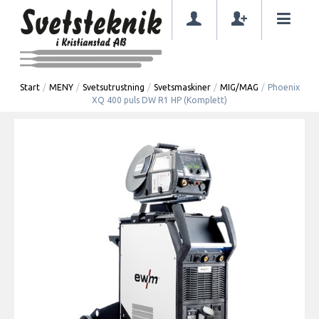
Start
/
MENY
/
Svetsutrustning
/
Svetsmaskiner
/
MIG/MAG
/
Phoenix
XQ 400 puls DW R1 HP (Komplett)