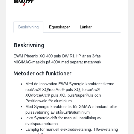
Beskrivning
Egenskaper
Länkar
Beskrivning
EWM Phoenix XQ 400 puls DW R1 HP är en 3-fas
MIG/MAG-maskin på 400A med separat matarverk.
Metoder och funktioner
Med de innovativa EWM Synergic-karakteristikerna
rootArc® XQ/rootArc® puls XQ, forceArc®
XQ/forceArc® puls XQ, puls/superPuls och
Positionweld för aluminium
Med Synergic-karakteristik för GMAW-standard- eller
pulssvetsning av stål/CrNi/aluminium
Icke Synergic-drift för manuell inställning av
svetsparametrarna
Lämplig för manuell elektrodsvetsning, TIG-svetsning