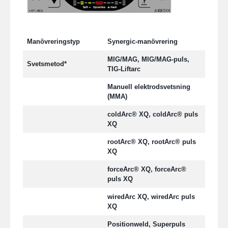
Manövreringstyp
Synergic-manövrering
MIG/MAG, MIG/MAG-puls,
Svetsmetod*
TIG-Liftarc
Manuell elektrodsvetsning
(MMA)
coldArc® XQ, coldArc® puls
XQ
rootArc® XQ, rootArc® puls
XQ
forceArc® XQ, forceArc®
puls XQ
wiredArc XQ, wiredArc puls
XQ
Positionweld, Superpuls