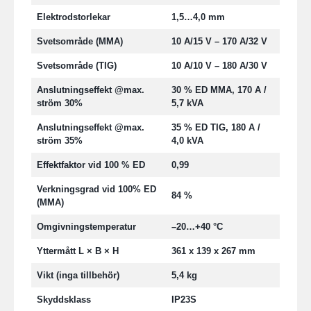
Elektrodstorlekar
1,5…4,0 mm
Svetsområde (MMA)
10 A/15 V – 170 A/32 V
Svetsområde (TIG)
10 A/10 V – 180 A/30 V
Anslutningseffekt @max.
30 % ED MMA, 170 A /
ström 30%
5,7 kVA
Anslutningseffekt @max.
35 % ED TIG, 180 A /
ström 35%
4,0 kVA
Effektfaktor vid 100 % ED
0,99
Verkningsgrad vid 100% ED
84 %
(MMA)
Omgivningstemperatur
–20…+40 °C
Yttermått L × B × H
361 x 139 x 267 mm
Vikt (inga tillbehör)
5,4 kg
Skyddsklass
IP23S