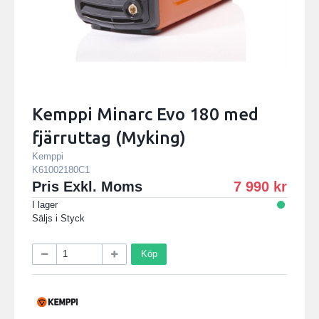
Kemppi Minarc Evo 180 med
fjärruttag (Myking)
Kemppi
K61002180C1
Pris Exkl. Moms
7 990
I lager
Säljs i
Styck
Köp