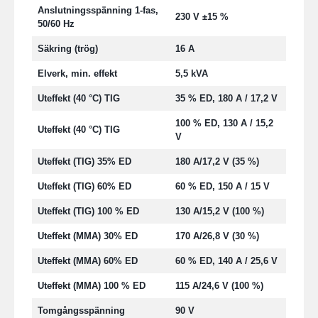
Anslutningsspänning 1-fas,
230 V ±15 %
50/60 Hz
Säkring (trög)
16 A
Elverk, min. effekt
5,5 kVA
Uteffekt (40 °C) TIG
35 % ED, 180 A / 17,2 V
100 % ED, 130 A / 15,2
Uteffekt (40 °C) TIG
V
Uteffekt (TIG) 35% ED
180 A/17,2 V (35 %)
Uteffekt (TIG) 60% ED
60 % ED, 150 A / 15 V
Uteffekt (TIG) 100 % ED
130 A/15,2 V (100 %)
Uteffekt (MMA) 30% ED
170 A/26,8 V (30 %)
Uteffekt (MMA) 60% ED
60 % ED, 140 A / 25,6 V
Uteffekt (MMA) 100 % ED
115 A/24,6 V (100 %)
Tomgångsspänning
90 V