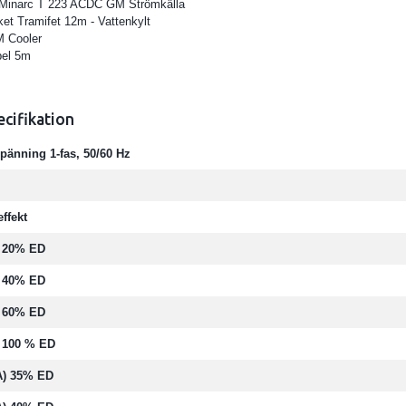
Minarc T 223 ACDC GM Strömkälla
et Tramifet 12m - Vattenkylt
M Cooler
el 5m
ecifikation
pänning 1-fas, 50/60 Hz
effekt
G) 20% ED
G) 40% ED
G) 60% ED
) 100 % ED
A) 35% ED