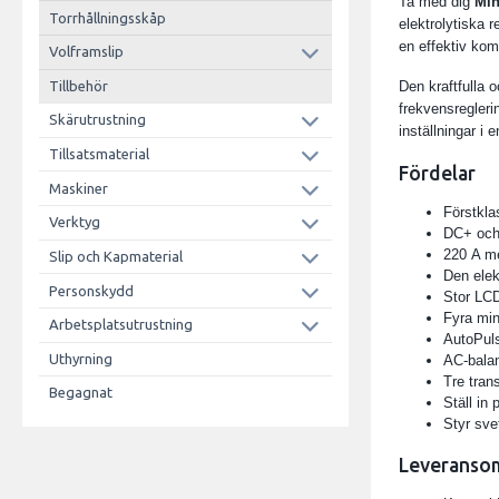
Ta med dig
Min
Torrhållningsskåp
elektrolytiska
en effektiv kom
Volframslip
Den kraftfulla
Tillbehör
frekvensregleri
Skärutrustning
inställningar i 
Tillsatsmaterial
Fördelar
Maskiner
Förstkla
Verktyg
DC+ och
220 A me
Slip och Kapmaterial
Den elek
Personskydd
Stor LC
Fyra mi
Arbetsplatsutrustning
AutoPuls
Uthyrning
AC-balan
Tre tran
Begagnat
Ställ in
Styr sve
Leveranso