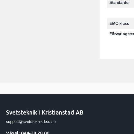
Standarder
EMC-klass
Förvaringst
Svetsteknik i Kristianstad AB
support@svetsteknik-ksd.se
Växel: 044-28 28 00