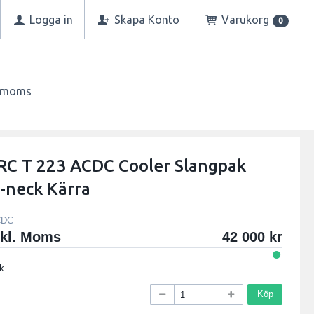
Logga in
Skapa Konto
Varukorg
0
n moms
C T 223 ACDC Cooler Slangpak
-neck Kärra
CDC
xkl. Moms
42 000
k
Köp