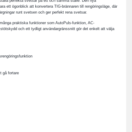
gställa perfekta svetsar på ett och samma ställe. Den nya
ara ett ögonblick att konvertera TIG-brännaren till rengöringsläge, där
ärgningar runt svetsen och ger perfekt rena svetsar.
många praktiska funktioner som AutoPuls-funktion, AC-
stötskydd och ett tydligt användargränssnitt gör det enkelt att välja
rengöringsfunktion
 gå fortare