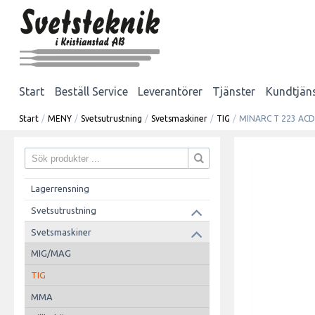
Start
Beställ Service
Leverantörer
Tjänster
Kundtjän
Start
/
MENY
/
Svetsutrustning
/
Svetsmaskiner
/
TIG
/
MINARC T 223 ACDC
Lagerrensning
Svetsutrustning
Svetsmaskiner
MIG/MAG
TIG
MMA