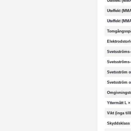
Uteffekt (MM
Uteffekt (MM
Uteffekt (MM
Tomgångssp
Elektrodstorl
Svetsströms
Svetsströms
Svetsström 
Svetsström 
Omgivningst
Yttermått L ×
Vikt (inga til
Skyddsklass