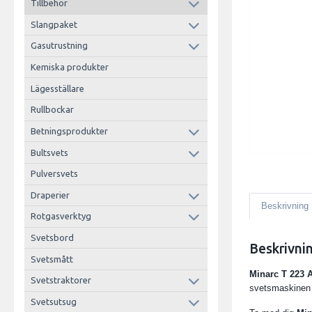
Tillbehör
Slangpaket
Gasutrustning
Kemiska produkter
Lägesställare
Rullbockar
Betningsprodukter
Bultsvets
Pulversvets
Draperier
Beskrivning
Rotgasverktyg
Svetsbord
Beskrivni
Svetsmått
Minarc T 223 
Svetstraktorer
svetsmaskinen 
Svetsutsug