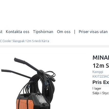
st
Kontakta oss
Tipshörnan
Om oss
|
Priser visas uta
 Cooler Slangpak 12m S-neck Kärra
MINAR
12m S
Kemppi
KKIT223A
Pris E
I lager
Säljs i
Styc