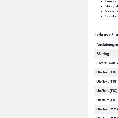
Kemppi 
Slangpak
Master 
Godskab
Teknisk Sp
Anslutningss
Säkring
Elverk, min. 
Uteffekt (TI
Uteffekt (TI
Uteffekt (TI
Uteffekt (TIG
Uteffekt (MM