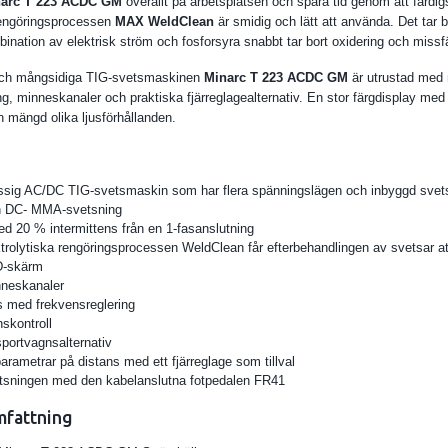
arc T 223 ACDC GM
överallt på arbetsplatsen och spara tid genom att färdi
 rengöringsprocessen
MAX WeldClean
är smidig och lätt att använda. Det tar b
bination av elektrisk ström och fosforsyra snabbt tar bort oxidering och missf
 och mångsidiga TIG-svetsmaskinen
Minarc T 223 ACDC GM
är utrustad med 
ng, minneskanaler och praktiska fjärreglagealternativ. En stor färgdisplay med 
en mängd olika ljusförhållanden.
ssig AC/DC TIG-svetsmaskin som har flera spänningslägen och inbyggd svets
 DC- MMA-svetsning
d 20 % intermittens från en 1-fasanslutning
trolytiska rengöringsprocessen WeldClean får efterbehandlingen av svetsar att
D-skärm
nneskanaler
 med frekvensreglering
skontroll
sportvagnsalternativ
 parametrar på distans med ett fjärreglage som tillval
tsningen med den kabelanslutna fotpedalen FR41
mfattning