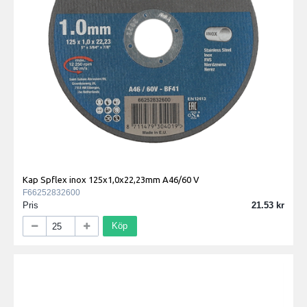
Kap Spflex inox 125x1,0x22,23mm A46/60 V
F66252832600
Pris
21.53
Köp