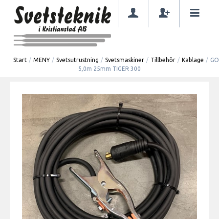
Start
/
MENY
/
Svetsutrustning
/
Svetsmaskiner
/
Tillbehör
/
Kablage
/
GO
5,0m 25mm TIGER 300