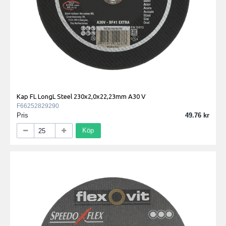
Kap FL LongL Steel 230x2,0x22,23mm A30 V
F66252829290
Pris
49.76
Köp