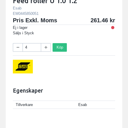
Feed roller U 1.0 1.2
Esab
EM0445850051
Pris Exkl. Moms
261.46
Ej i lager
Säljs i
Styck
Köp
Egenskaper
Tillverkare
Esab