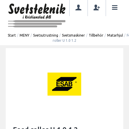
Start
/
MENY
/
Svetsutrustning
/
Svetsmaskiner
/
Tillbehör
/
Matarhjul
/
F
roller U 1.0 1.2