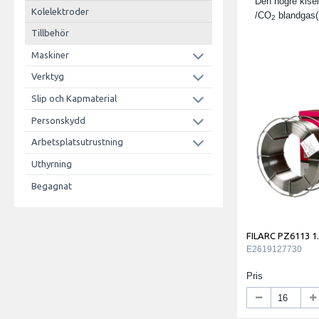
Den högre kisel
Kolelektroder
/CO
blandgas(
2
Tillbehör
Maskiner
Verktyg
Slip och Kapmaterial
Personskydd
Arbetsplatsutrustning
Uthyrning
Begagnat
FILARC PZ6113 
E2619127730
Pris