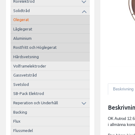
Rörelektrod
Solidtråd
Olegerat
Låglegerat
Aluminium
Rostfritt och Höglegerat
Hårdsvetsning
Volframelektroder
Gassvetstråd
Svetslod
Beskrivning
SB-Pack Elektrod
Reperation och Underhåll
Beskrivni
Backing
OK Autrod 12.6
Flux
i allmänna konst
Flussmedel