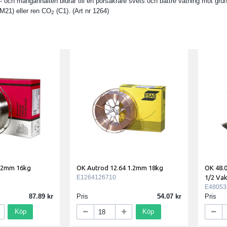
- och manganhalten bidrar till en porsäkrare svets och bättre vätning mot gru
M21) eller ren CO
(C1). (Art nr 1264)
2
1.2mm 16kg
OK Autrod 12.64 1.2mm 18kg
OK 48.0
E1264126710
1/2 Va
E48053
87.89
Pris
54.07
Pris
Köp
Köp