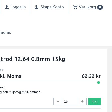
Logga in
Skapa Konto
Varukorg
0
n moms
trod 12.64 0.8mm 15kg
00
xkl. Moms
62.32
gram
g och miljöavgift tillkommer.
Köp