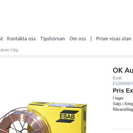
st
Kontakta oss
Tipshörnan
Om oss
|
Priser visas uta
0.8mm 15kg
OK Au
Esab
E12640867
Pris E
I lager
Säljs i
Kilo
Råvarutilläg