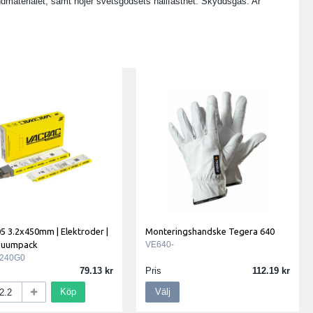
ndmaterialet, samt höjer svetsgodsets hållfasthet. Skyddsgas: Ar
5 3.2x450mm | Elektroder |
Monteringshandske Tegera 640
kuumpack
VE640-
240G0
79.13
Pris
112.19
Köp
Välj