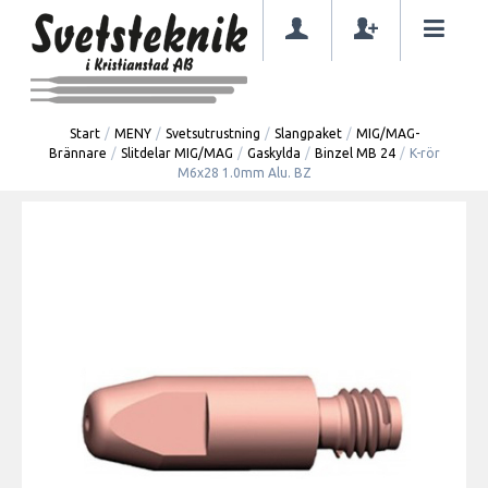
Start
/
MENY
/
Svetsutrustning
/
Slangpaket
/
MIG/MAG-
Brännare
/
Slitdelar MIG/MAG
/
Gaskylda
/
Binzel MB 24
/
K-rör
M6x28 1.0mm Alu. BZ