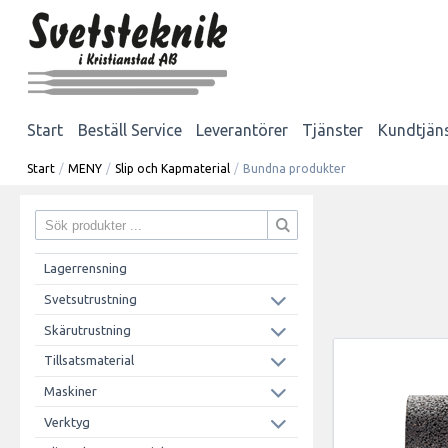
Start
Beställ Service
Leverantörer
Tjänster
Kundtjän
Start
/
MENY
/
Slip och Kapmaterial
/
Bundna produkter
Lagerrensning
Svetsutrustning
Skärutrustning
Tillsatsmaterial
Maskiner
Verktyg