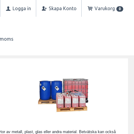
Logga in
Skapa Konto
Varukorg
0
n moms
or av metall, plast, glas eller andra material. Betvätska kan också