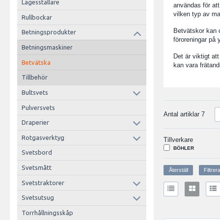
Lägesställare
användas för att
vilken typ av ma
Rullbockar
Betvätskor kan o
Betningsprodukter
föroreningar på 
Betningsmaskiner
Det är viktigt a
Betvätska
kan vara frätand
Tillbehör
Bultsvets
Pulversvets
Antal artiklar
7
Draperier
Rotgasverktyg
Tillverkare
BÖHLER
Svetsbord
Svetsmått
Svetstraktorer
Svetsutsug
Torrhållningsskåp