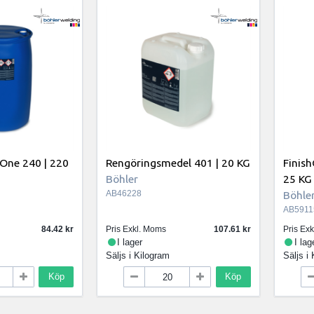
One 240 | 220
Rengöringsmedel 401 | 20 KG
Finish
Böhler
25 KG
AB46228
Böhle
AB5911
84.42
Pris Exkl. Moms
107.61
Pris Ex
I lager
I lag
Säljs i
Kilogram
Säljs i
Köp
Köp