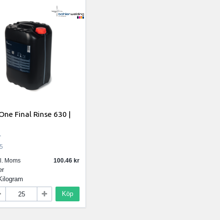
One Final Rinse 630 |
r
5
kl. Moms
100.46
er
Kilogram
Köp