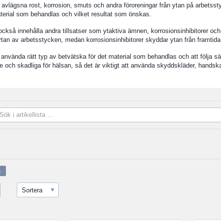
 avlägsna rost, korrosion, smuts och andra föroreningar från ytan på arbetss
terial som behandlas och vilket resultat som önskas.
ckså innehålla andra tillsatser som ytaktiva ämnen, korrosionsinhibitorer och
ytan av arbetsstycken, medan korrosionsinhibitorer skyddar ytan från framtida
tt använda rätt typ av betvätska för det material som behandlas och att följa sä
e och skadliga för hälsan, så det är viktigt att använda skyddskläder, hands
Sortera