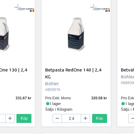
One 130 | 2,4
Betpasta RedOne 140 | 2,4
Betvät
KG
Böhle
Böhler
AB8839
AB59076
331.67
Pris Exkl. Moms
320.58
Pris Ex
I lager
I lag
Säljs i
Kilogram
Säljs i
Köp
Köp