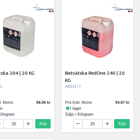
ska 204 | 20 KG
Betvätska RedOne 240 | 20
r
KG
1
AB53177
kl. Moms
98.06
Pris Exkl. Moms
94.97
er
I lager
Kilogram
Säljs i
Kilogram
Köp
Köp