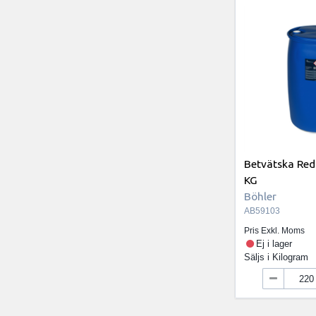
Betvätska Red
KG
Böhler
AB59103
Pris Exkl. Moms
Ej i lager
Säljs i
Kilogram