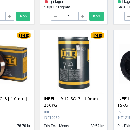
Ej i lager
I lag
Säljs i
Kilogram
Säljs i
Köp
Köp
G-3 | 1.0mm |
INEFIL 19.12 SG-3 | 1.0mm |
INEFIL
250KG
15KG
INE
INE
INE10250
INE121
76.70
Pris Exkl. Moms
80.52
Pris Ex