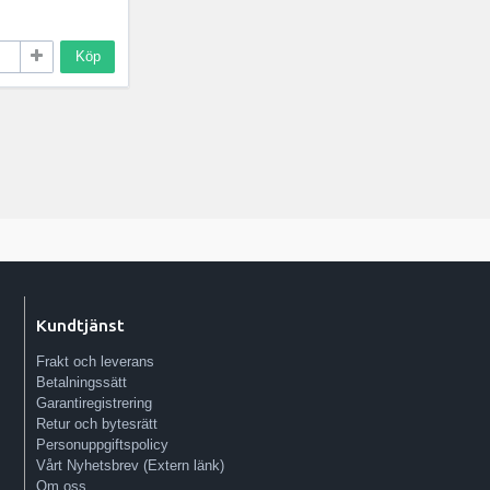
Köp
Kundtjänst
Frakt och leverans
Betalningssätt
Garantiregistrering
Retur och bytesrätt
Personuppgiftspolicy
Vårt Nyhetsbrev (Extern länk)
Om oss