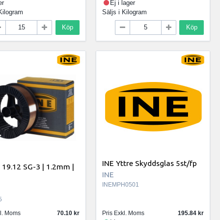
er
Ej i lager
Kilogram
Säljs i
Kilogram
Köp
Köp
INE Yttre Skyddsglas 5st/fp
 19.12 SG-3 | 1.2mm |
INE
INEMPH0501
5
kl. Moms
70.10
Pris Exkl. Moms
195.84