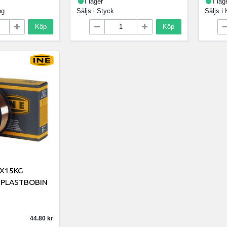
I lager
I lag
ng
Säljs i
Styck
Säljs i
Köp
Köp
2X15KG
 PLASTBOBIN
44.80