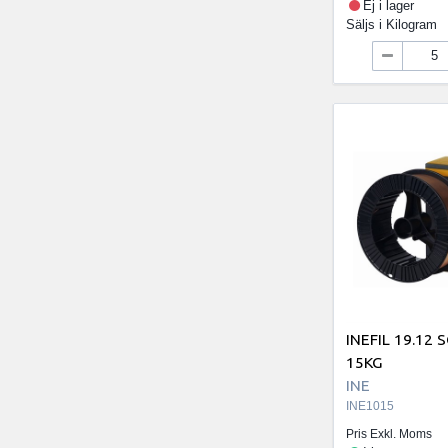
Ej i lager
Säljs i
Kilogram
INEFIL 19.12 S
15KG
INE
INE1015
Pris Exkl. Moms