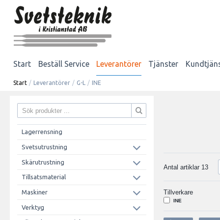
Start
Beställ Service
Leverantörer
Tjänster
Kundtjän
Start
/
Leverantörer
/
G-L
/
INE
Lagerrensning
Svetsutrustning
Skärutrustning
Antal artiklar
13
Tillsatsmaterial
Maskiner
Tillverkare
INE
Verktyg