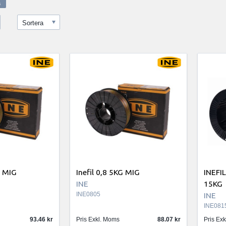
Sortera
G MIG
Inefil 0,8 5KG MIG
INEFIL
INE
15KG
INE0805
INE
INE081
93.46
Pris Exkl. Moms
88.07
Pris Ex