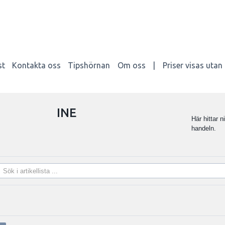
st
Kontakta oss
Tipshörnan
Om oss
|
Priser visas uta
INE
Här hittar n
handeln.