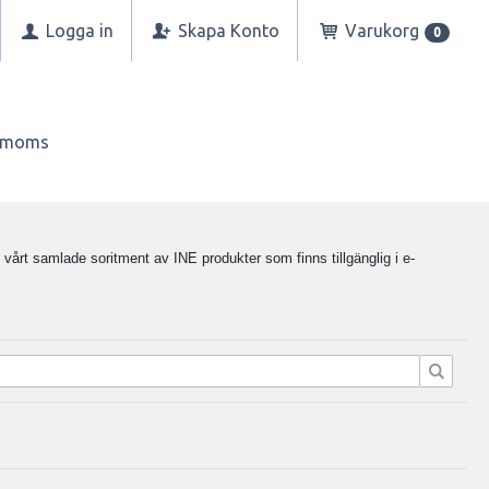
Logga in
Skapa Konto
Varukorg
0
n moms
i vårt samlade soritment av INE produkter som finns tillgänglig i e-