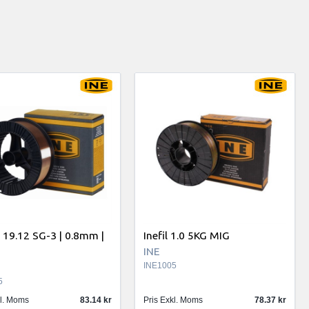
 19.12 SG-3 | 0.8mm |
Inefil 1.0 5KG MIG
INE
INE1005
5
kl. Moms
83.14
Pris Exkl. Moms
78.37