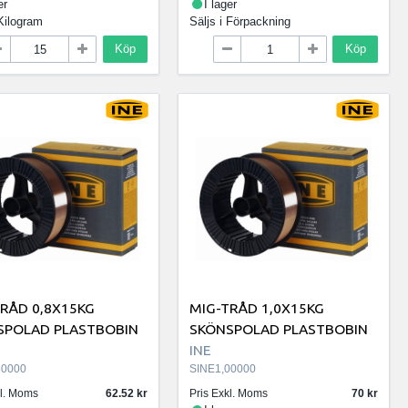
er
I lager
Kilogram
Säljs i
Förpackning
Köp
Köp
RÅD 0,8X15KG
MIG-TRÅD 1,0X15KG
SPOLAD PLASTBOBIN
SKÖNSPOLAD PLASTBOBIN
INE
80000
SINE1,00000
kl. Moms
62.52
Pris Exkl. Moms
70