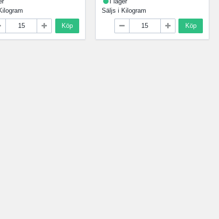
er
I lager
Kilogram
Säljs i
Kilogram
Köp
Köp