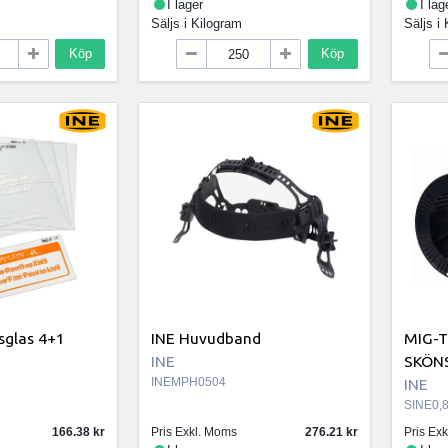
I lager
I lag
Säljs i
Kilogram
Säljs i
Köp
Köp
sglas 4+1
INE Huvudband
MIG-T
INE
SKÖN
INEMPH0504
INE
SINE0,
166.38
Pris Exkl. Moms
276.21
Pris Ex