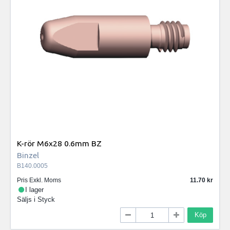
K-rör M6x28 0.6mm BZ
Binzel
B140.0005
Pris Exkl. Moms
11.70
I lager
Säljs i
Styck
Köp