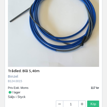
Trådled. Blå 5,40m
Binzel
B124.0015
Pris Exkl. Moms
117
I lager
Säljs i
Styck
Köp