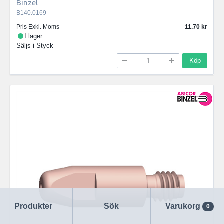
Binzel
B140.0169
Pris Exkl. Moms
11.70
I lager
Säljs i
Styck
Köp
Produkter
Sök
Varukorg
0