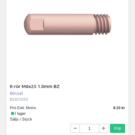
K-rör M6x25 1.0mm BZ
Binzel
B140.0253
Pris Exkl. Moms
8.10
I lager
Säljs i
Styck
Köp