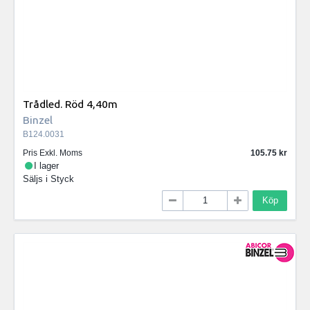
Trådled. Röd 4,40m
Binzel
B124.0031
Pris Exkl. Moms
105.75
I lager
Säljs i
Styck
Köp