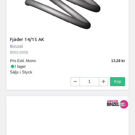
Fjäder 14/15 AK
Binzel
B002.0058
Pris Exkl. Moms
13.28
I lager
Säljs i
Styck
Köp