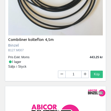
Combiliner kolteflon 4,5m
Binzel
B127.M007
Pris Exkl. Moms
443.25
I lager
Säljs i
Styck
Köp