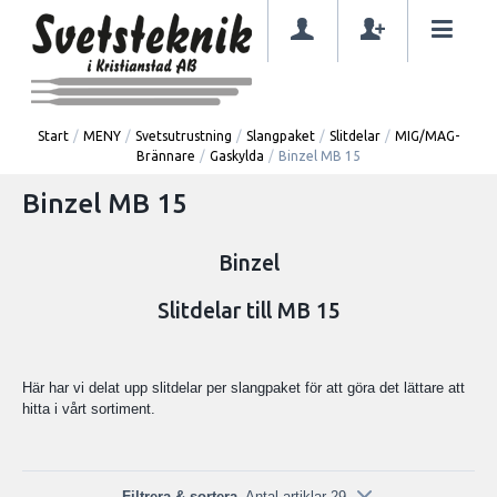
Start
/
MENY
/
Svetsutrustning
/
Slangpaket
/
Slitdelar
/
MIG/MAG-
Brännare
/
Gaskylda
/
Binzel MB 15
Binzel MB 15
Binzel
Slitdelar till MB 15
Här har vi delat upp slitdelar per slangpaket för att göra det lättare att
hitta i vårt sortiment.
Filtrera & sortera
Antal artiklar 29