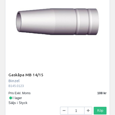
Gaskåpa MB 14/15
Binzel
B145.0123
Pris Exkl. Moms
108
I lager
Säljs i
Styck
Köp