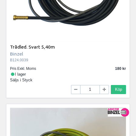
Trådled. Svart 5,40m
Binzel
B124.0039
Pris Exkl. Moms
180
I lager
Säljs i
Styck
Köp