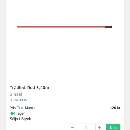
Trådled. Röd 5,40m
Binzel
B124.0035
Pris Exkl. Moms
126
I lager
Säljs i
Styck
Köp