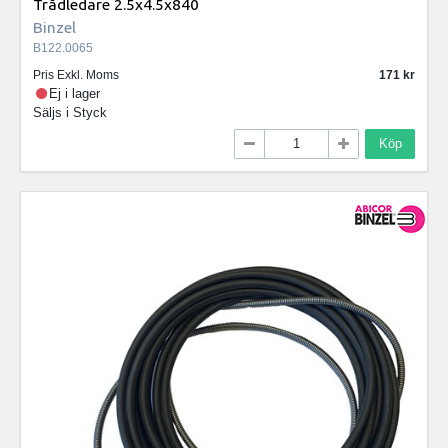
Trådledare 2.5x4.5x840
Binzel
B122.0065
Pris Exkl. Moms
171
Ej i lager
Säljs i
Styck
Köp