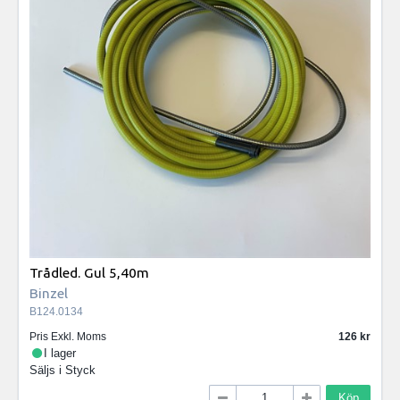
Trådled. Gul 5,40m
Binzel
B124.0134
Pris Exkl. Moms
126
I lager
Säljs i
Styck
Köp