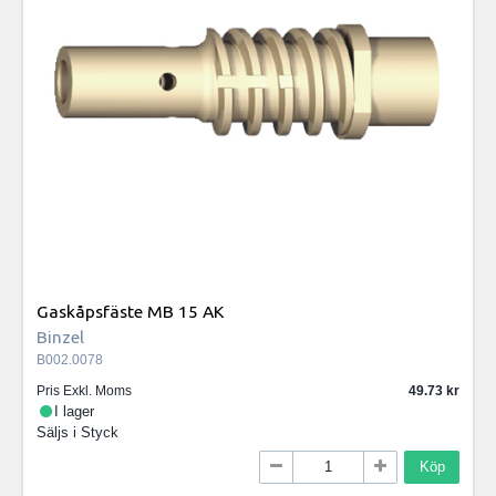
Gaskåpsfäste MB 15 AK
Binzel
B002.0078
Pris Exkl. Moms
49.73
I lager
Säljs i
Styck
Köp