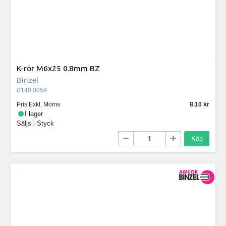
K-rör M6x25 0.8mm BZ
Binzel
B140.0059
Pris Exkl. Moms
8.10
I lager
Säljs i
Styck
Köp