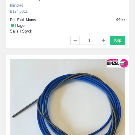
Binzel
B124.0011
Pris Exkl. Moms
99
I lager
Säljs i
Styck
Köp