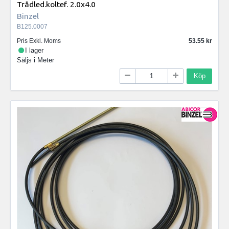
Trådled.koltef. 2.0x4.0
Binzel
B125.0007
Pris Exkl. Moms
53.55
I lager
Säljs i
Meter
Köp