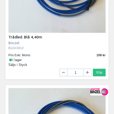
Trådled. Blå 4,40m
Binzel
B124.0012
Pris Exkl. Moms
108
I lager
Säljs i
Styck
Köp