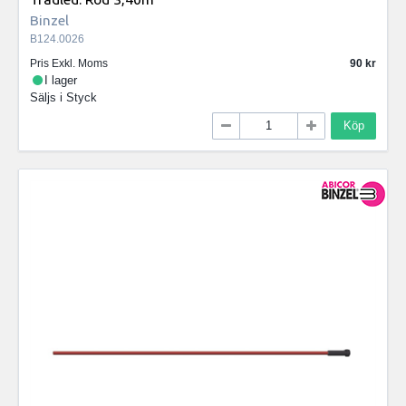
Binzel
B124.0026
Pris Exkl. Moms
90
I lager
Säljs i
Styck
Köp