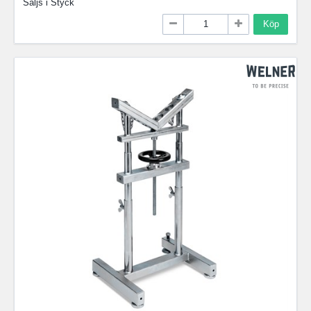
Säljs i
Styck
Köp