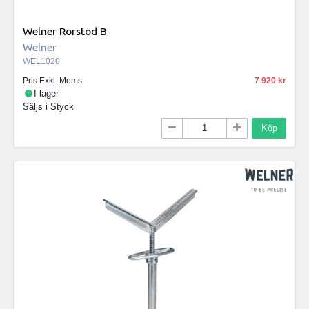
Welner Rörstöd B
Welner
WEL1020
Pris Exkl. Moms
7 920
I lager
Säljs i
Styck
Köp