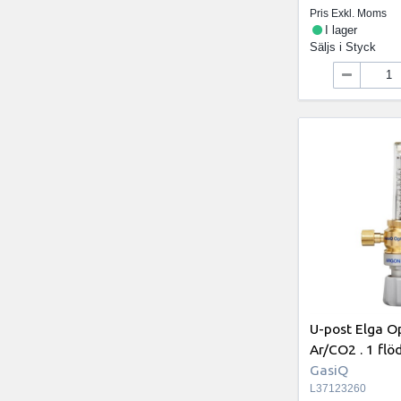
Pris Exkl. Moms
I lager
Säljs i
Styck
U-post Elga 
Ar/CO2 . 1 fl
GasiQ
L37123260