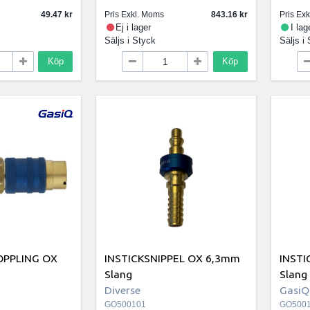
49.47
Pris Exkl. Moms
843.16
Pris Ex
Ej i lager
I lag
Säljs i
Styck
Säljs i
Köp
Köp
OPPLING OX
INSTICKSNIPPEL OX 6,3mm
INSTI
Slang
Slang
Diverse
GasiQ
GO500101
GO500