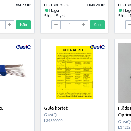
364.23
Pris Exkl. Moms
1 040.20
Pris Ex
I lager
I lag
Säljs i
Styck
Säljs i
Köp
Köp
tui
Gula kortet
Flöde
GasiQ
Optim
L36220000
GasiQ
L37122