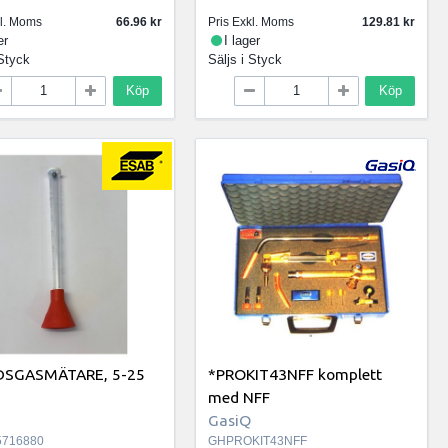
kl. Moms
66.96
Pris Exkl. Moms
129.81
er
I lager
Styck
Säljs i
Styck
Köp
Köp
DSGASMÄTARE, 5-25
*PROKIT43NFF komplett
med NFF
GasiQ
716880
GHPROKIT43NFF