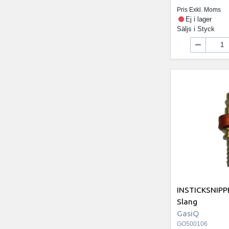
Pris Exkl. Moms
Ej i lager
Säljs i
Styck
INSTICKSNIPP
Slang
GasiQ
GO500106