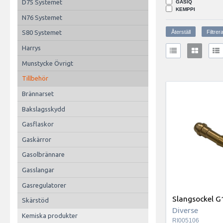
D75 Systemet
GASIQ
KEMPPI
N76 Systemet
S80 Systemet
Harrys
Munstycke Övrigt
Tillbehör
Brännarset
Bakslagsskydd
Gasflaskor
Gaskärror
Gasolbrännare
Gasslangar
Gasregulatorer
Slangsockel 
Skärstöd
Diverse
Kemiska produkter
RI005106