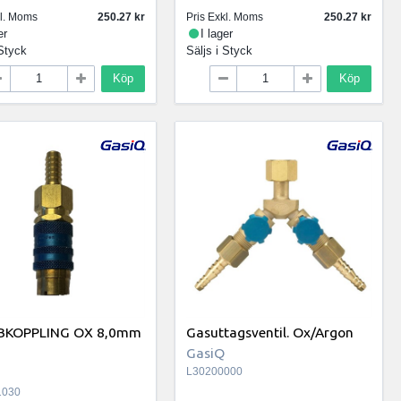
kl. Moms
250.27
Pris Exkl. Moms
250.27
er
I lager
Styck
Säljs i
Styck
Köp
Köp
BKOPPLING OX 8,0mm
Gasuttagsventil. Ox/Argon
GasiQ
L30200000
1030