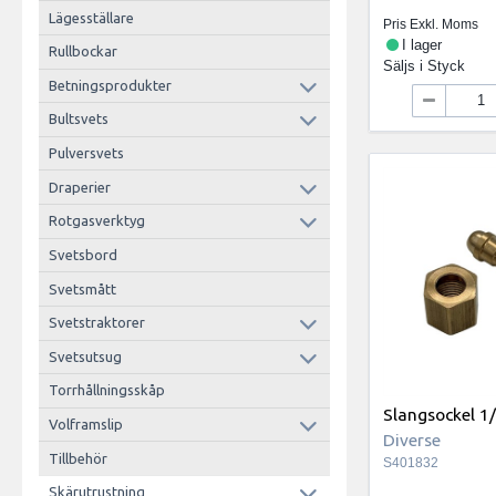
Lägesställare
Pris Exkl. Moms
I lager
Rullbockar
Säljs i
Styck
Betningsprodukter
Bultsvets
Pulversvets
Draperier
Rotgasverktyg
Svetsbord
Svetsmått
Svetstraktorer
Svetsutsug
Torrhållningsskåp
Slangsockel 1
Volframslip
Diverse
Tillbehör
S401832
Skärutrustning