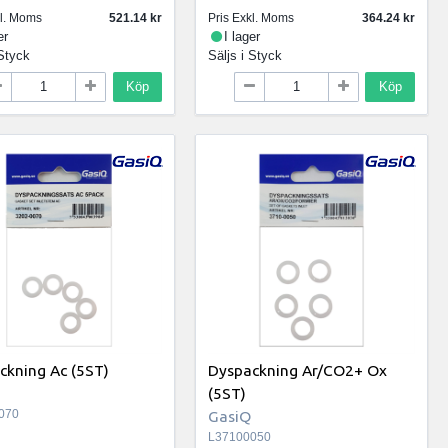
kl. Moms
521.14
Pris Exkl. Moms
364.24
er
I lager
Styck
Säljs i
Styck
Köp
Köp
ckning Ac (5ST)
Dyspackning Ar/CO2+ Ox
(5ST)
070
GasiQ
L37100050