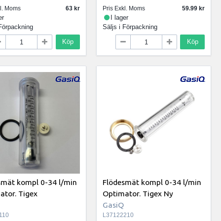
kl. Moms
63
Pris Exkl. Moms
59.99
er
I lager
Förpackning
Säljs i
Förpackning
Köp
Köp
smät kompl 0-34 l/min
Flödesmät kompl 0-34 l/min
ator. Tigex
Optimator. Tigex Ny
GasiQ
110
L37122210