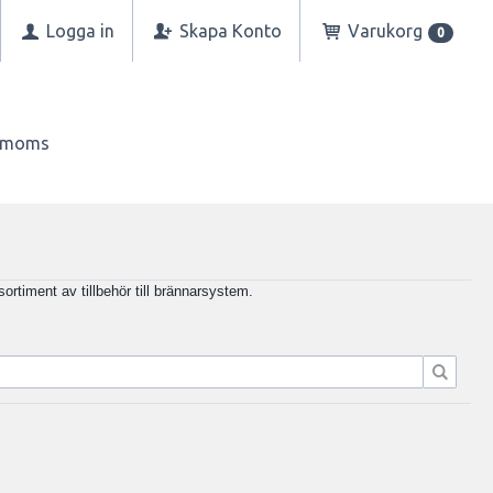
Logga in
Skapa Konto
Varukorg
0
n moms
sortiment av tillbehör till brännarsystem.