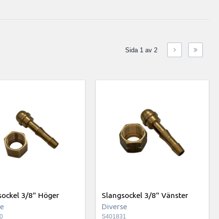
Sida 1 av 2
sockel 3/8" Höger
Slangsockel 3/8" Vänster
se
Diverse
0
S401831