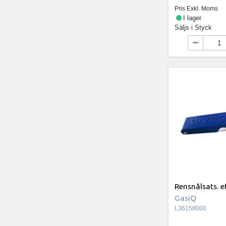
Pris Exkl. Moms
I lager
Säljs i
Styck
Rensnålsats. e
GasiQ
L36158000