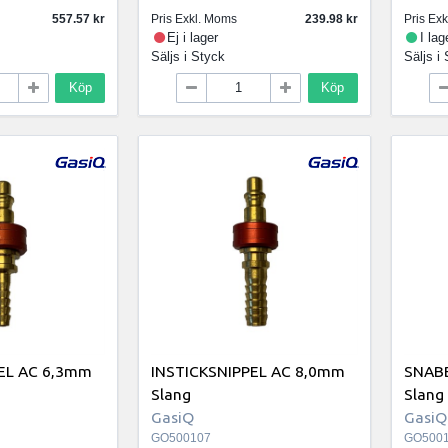
557.57
Pris Exkl. Moms
239.98
Pris Ex
Ej i lager
I lag
Säljs i
Styck
Säljs i
Köp
Köp
EL AC 6,3mm
INSTICKSNIPPEL AC 8,0mm
SNAB
Slang
Slang
GasiQ
GasiQ
GO500107
GO500