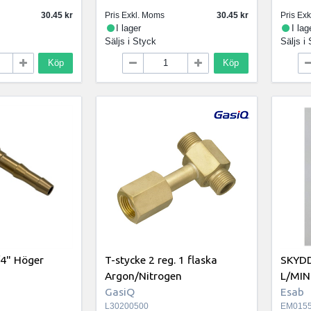
30.45
Pris Exkl. Moms
30.45
Pris Ex
I lager
I lag
Säljs i
Styck
Säljs i
Köp
Köp
/4" Höger
T-stycke 2 reg. 1 flaska
SKYD
Argon/Nitrogen
L/MIN
GasiQ
Esab
L30200500
EM0155