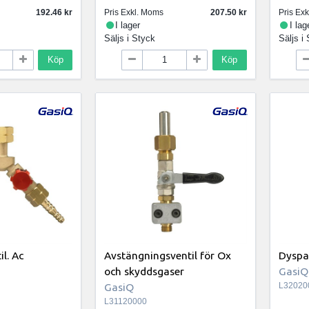
192.46
Pris Exkl. Moms
207.50
Pris Ex
I lager
I lag
Säljs i
Styck
Säljs i
Köp
Köp
l. Ac
Avstängningsventil för Ox
Dyspa
och skyddsgaser
GasiQ
GasiQ
L32020
L31120000