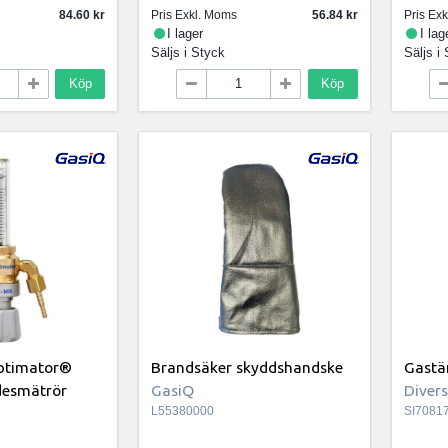
84.60
Pris Exkl. Moms
56.84
Pris Ex
I lager
I lag
Säljs i
Styck
Säljs i
Köp
Köp
Optimator®
Brandsäker skyddshandske
Gastän
ödesmätrör
GasiQ
Diver
L55380000
SI7081