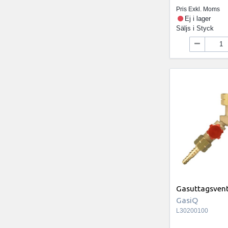
Pris Exkl. Moms
Ej i lager
Säljs i
Styck
Gasuttagsventi
GasiQ
L30200100