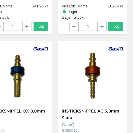
kl. Moms
241.95
Pris Exkl. Moms
11 268
er
I lager
Styck
Säljs i
Styck
Köp
Köp
CKSNIPPEL OX 8,0mm
INSTICKSNIPPEL AC 5,0mm
Slang
GasiQ
102
GO500105