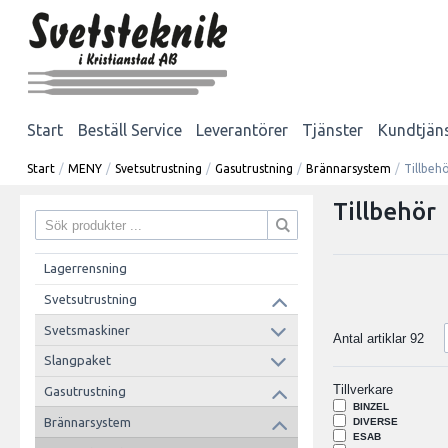
Start
Beställ Service
Leverantörer
Tjänster
Kundtjän
Start
/
MENY
/
Svetsutrustning
/
Gasutrustning
/
Brännarsystem
/
Tillbeh
Tillbehör
Lagerrensning
Svetsutrustning
Svetsmaskiner
Antal artiklar
92
Slangpaket
Tillverkare
Gasutrustning
BINZEL
Brännarsystem
DIVERSE
ESAB