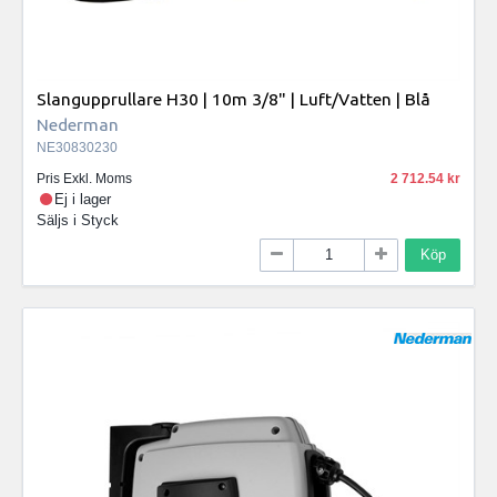
Slangupprullare H30 | 10m 3/8" | Luft/Vatten | Blå
Nederman
NE30830230
Pris Exkl. Moms
2 712.54
Ej i lager
Säljs i
Styck
Köp