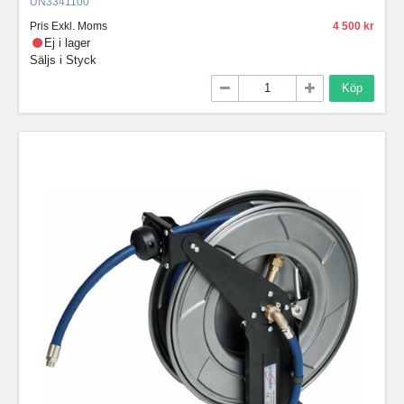
UN3341100
Pris Exkl. Moms
4 500
Ej i lager
Säljs i
Styck
Köp