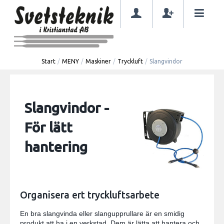
Start
/
MENY
/
Maskiner
/
Tryckluft
/
Slangvindor
Slangvindor -
För lätt
hantering
Organisera ert tryckluftsarbete
En bra slangvinda eller slangupprullare är en smidig
produkt att ha i en verkstad. Dem är lätta att hantera och