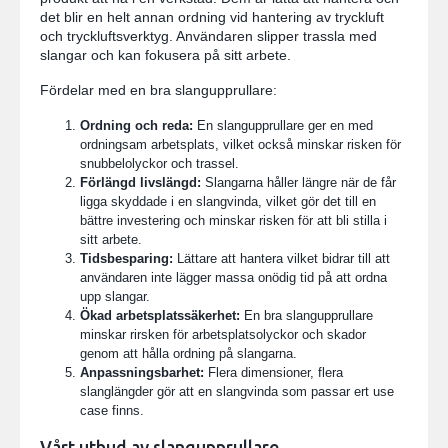
det blir en helt annan ordning vid hantering av tryckluft
och tryckluftsverktyg. Användaren slipper trassla med
slangar och kan fokusera på sitt arbete.
Fördelar med en bra slangupprullare:
Ordning och reda:
En slangupprullare ger en med
ordningsam arbetsplats, vilket också minskar risken för
snubbelolyckor och trassel.
Förlängd livslängd:
Slangarna håller längre när de får
ligga skyddade i en slangvinda, vilket gör det till en
bättre investering och minskar risken för att bli stilla i
sitt arbete.
Tidsbesparing:
Lättare att hantera vilket bidrar till att
användaren inte lägger massa onödig tid på att ordna
upp slangar.
Ökad arbetsplatssäkerhet:
En bra slangupprullare
minskar rirsken för arbetsplatsolyckor och skador
genom att hålla ordning på slangarna.
Anpassningsbarhet:
Flera dimensioner, flera
slanglängder gör att en slangvinda som passar ert use
case finns.
Vårt utbud av slangupprullare