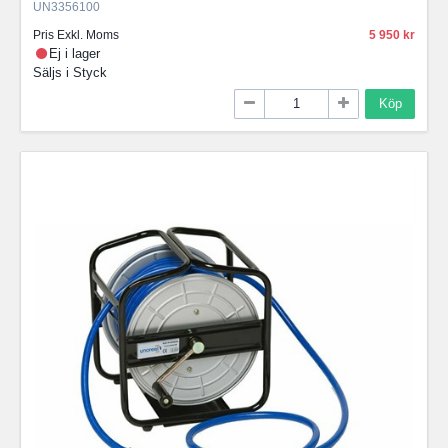
UN3356100
Pris Exkl. Moms
5 950
Ej i lager
Säljs i
Styck
Köp