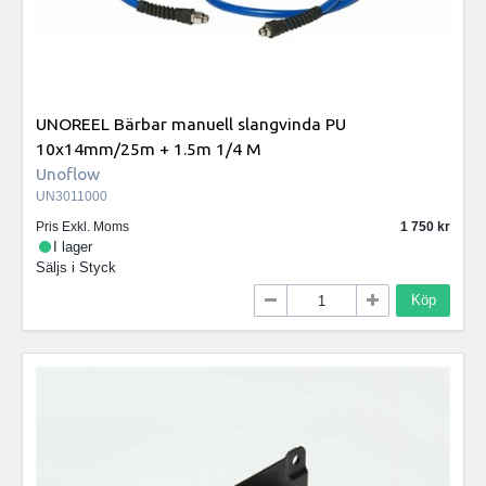
UNOREEL Bärbar manuell slangvinda PU
10x14mm/25m + 1.5m 1/4 M
Unoflow
UN3011000
Pris Exkl. Moms
1 750
I lager
Säljs i
Styck
Köp