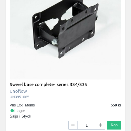
Swivel base complete- series 334/335
Unoflow
UN3951065
Pris Exkl. Moms
550
I lager
Säljs i
Styck
Köp