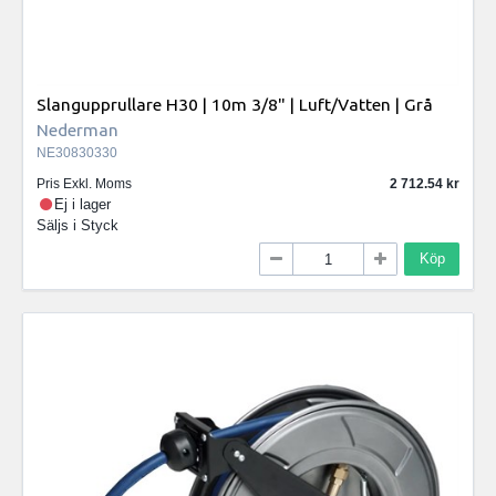
Slangupprullare H30 | 10m 3/8" | Luft/Vatten | Grå
Nederman
NE30830330
Pris Exkl. Moms
2 712.54
Ej i lager
Säljs i
Styck
Köp