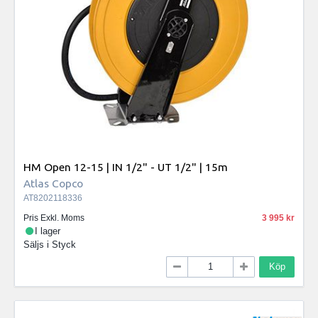
HM Open 12-15 | IN 1/2" - UT 1/2" | 15m
Atlas Copco
AT8202118336
Pris Exkl. Moms
3 995
I lager
Säljs i
Styck
Köp