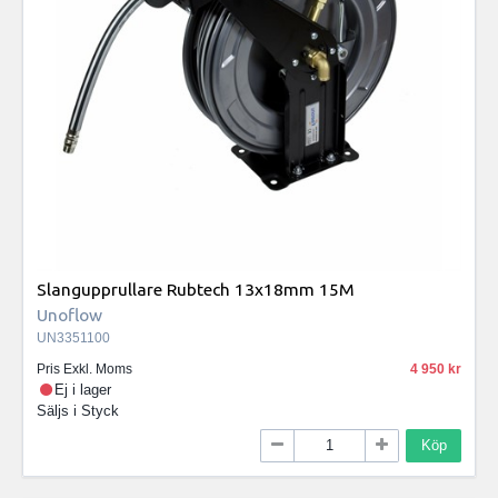
Slangupprullare Rubtech 13x18mm 15M
Unoflow
UN3351100
Pris Exkl. Moms
4 950
Ej i lager
Säljs i
Styck
Köp