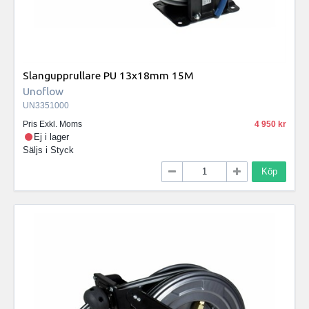
Slangupprullare PU 13x18mm 15M
Unoflow
UN3351000
Pris Exkl. Moms
4 950
Ej i lager
Säljs i
Styck
Köp