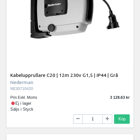
Kabelupprullare C20 | 12m 230v G1,5 | IP44 | Grå
Nederman
NE30710420
Pris Exkl. Moms
3 128.63
Ej i lager
Säljs i
Styck
Köp