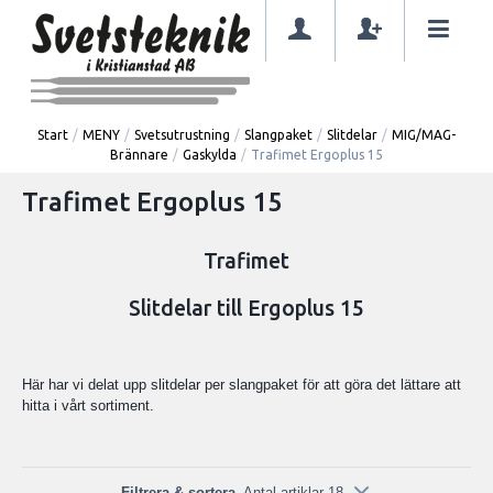
Start
/
MENY
/
Svetsutrustning
/
Slangpaket
/
Slitdelar
/
MIG/MAG-
Brännare
/
Gaskylda
/
Trafimet Ergoplus 15
Trafimet Ergoplus 15
Trafimet
Slitdelar till Ergoplus 15
Här har vi delat upp slitdelar per slangpaket för att göra det lättare att
hitta i vårt sortiment.
Filtrera & sortera
Antal artiklar 18