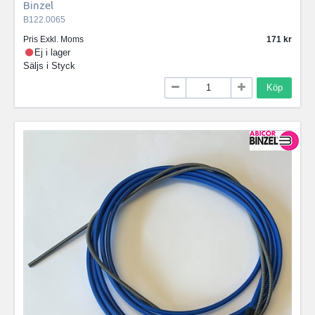
Binzel
B122.0065
Pris Exkl. Moms
171
Ej i lager
Säljs i
Styck
Köp