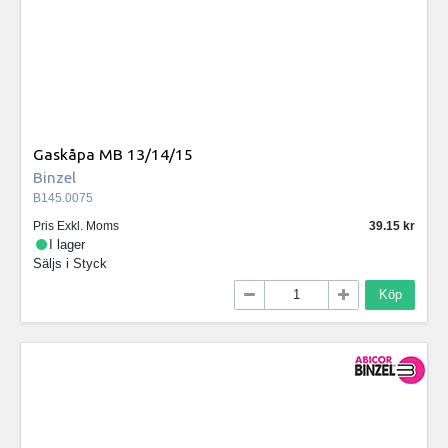
Gaskåpa MB 13/14/15
Binzel
B145.0075
Pris Exkl. Moms
39.15
I lager
Säljs i
Styck
Köp