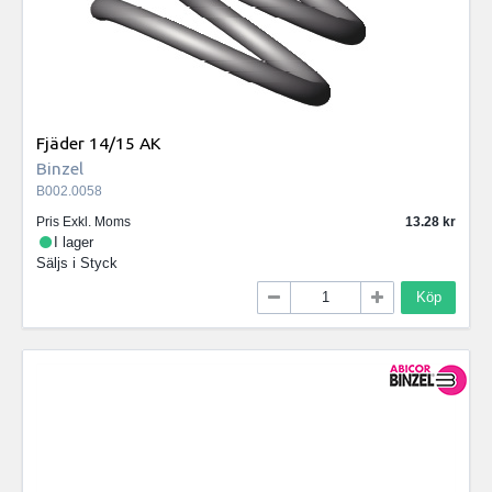
Fjäder 14/15 AK
Binzel
B002.0058
Pris Exkl. Moms
13.28
I lager
Säljs i
Styck
Köp