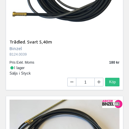
Trådled. Svart 5,40m
Binzel
B124.0039
Pris Exkl. Moms
180
I lager
Säljs i
Styck
Köp