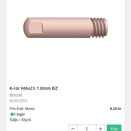
K-rör M6x25 1.0mm BZ
Binzel
B140.0253
Pris Exkl. Moms
8.10
I lager
Säljs i
Styck
Köp