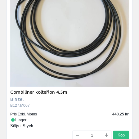
Combiliner kolteflon 4,5m
Binzel
B127.M007
Pris Exkl. Moms
443.25
I lager
Säljs i
Styck
Köp