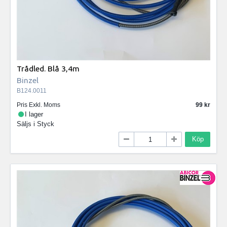
Trådled. Blå 3,4m
Binzel
B124.0011
Pris Exkl. Moms
99
I lager
Säljs i
Styck
Köp