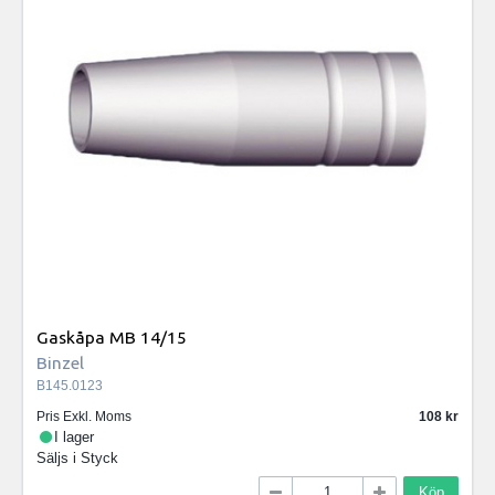
Gaskåpa MB 14/15
Binzel
B145.0123
Pris Exkl. Moms
108
I lager
Säljs i
Styck
Köp