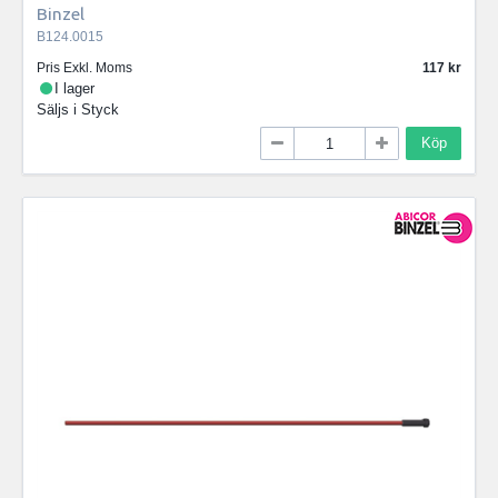
Binzel
B124.0015
Pris Exkl. Moms
117
I lager
Säljs i
Styck
Köp