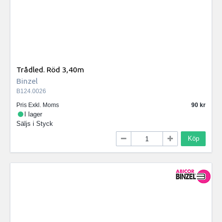
Trådled. Röd 3,40m
Binzel
B124.0026
Pris Exkl. Moms
90
I lager
Säljs i
Styck
Köp