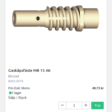
Gaskåpsfäste MB 15 AK
Binzel
B002.0078
Pris Exkl. Moms
49.73
I lager
Säljs i
Styck
Köp