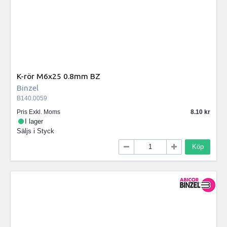
K-rör M6x25 0.8mm BZ
Binzel
B140.0059
Pris Exkl. Moms
8.10
I lager
Säljs i
Styck
Köp