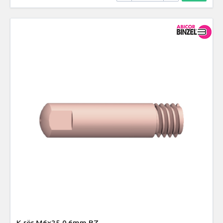
K-rör M6x25 0.6mm BZ