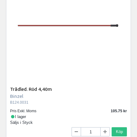
Trådled. Röd 4,40m
Binzel
B124.0031
Pris Exkl. Moms
105.75
I lager
Säljs i
Styck
Köp