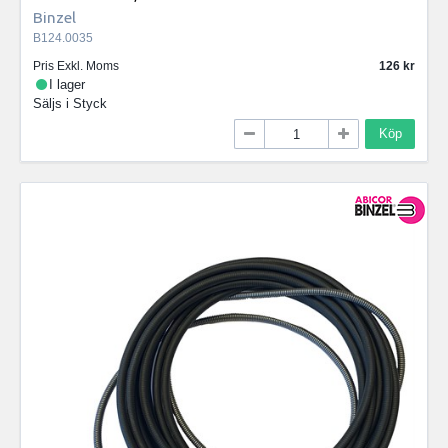
Binzel
B124.0035
Pris Exkl. Moms
126
I lager
Säljs i
Styck
Köp