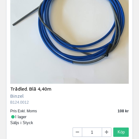
Trådled. Blå 4,40m
Binzel
B124.0012
Pris Exkl. Moms
108
I lager
Säljs i
Styck
Köp