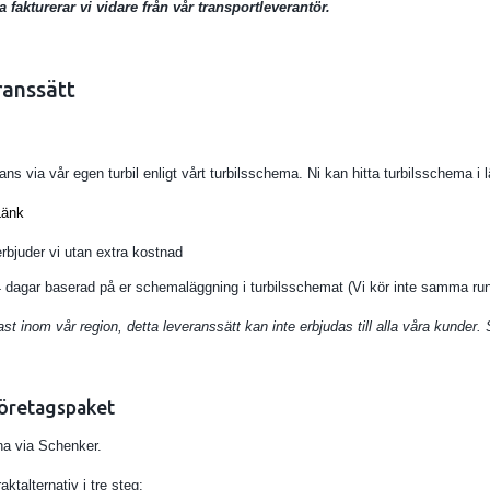
a fakturerar vi vidare från vår transportleverantör.
ranssätt
rans via vår egen turbil enligt vårt turbilsschema. Ni kan hitta turbilsschema i
Länk
erbjuder vi utan extra kostnad
4 dagar baserad på er schemaläggning i turbilsschemat (Vi kör inte samma run
ast inom vår region, detta leveranssätt kan inte erbjudas till alla våra kunder
Företagspaket
na via Schenker.
aktalternativ i tre steg: