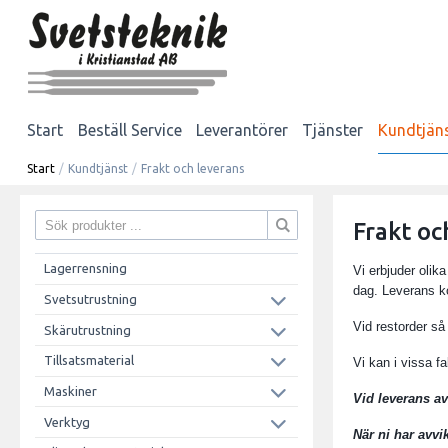
Start
Beställ Service
Leverantörer
Tjänster
Kundtjän
Start
/
Kundtjänst
/
Frakt och leverans
Frakt oc
Lagerrensning
Vi erbjuder olik
dag. Leverans k
Svetsutrustning
Vid restorder så
Skärutrustning
Tillsatsmaterial
Vi kan i vissa fa
Maskiner
Vid leverans av
Verktyg
När ni har avvi