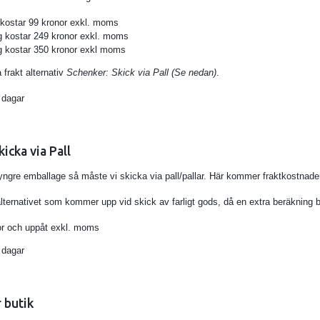
 kostar 99 kronor exkl. moms
g kostar 249 kronor exkl. moms
kg kostar 350 kronor exkl moms
 frakt alternativ
Schenker: Skick via Pall (Se nedan)
.
 dagar
icka via Pall
 tyngre emballage så måste vi skicka via pall/pallar. Här kommer fraktkostnad
lternativet som kommer upp vid skick av farligt gods, då en extra beräkning 
or och uppåt exkl. moms
 dagar
 butik