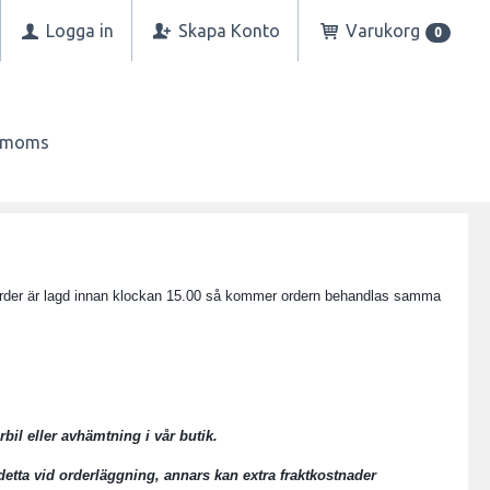
Logga in
Skapa Konto
Varukorg
0
n moms
och order är lagd innan klockan 15.00 så kommer ordern behandlas samma
rbil eller avhämtning i vår butik.
detta vid orderläggning, annars kan extra fraktkostnader