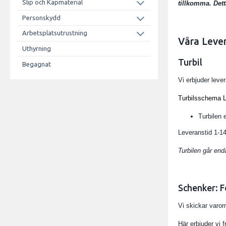
Slip och Kapmaterial
tillkomma. Dett
Personskydd
Arbetsplatsutrustning
Våra Leve
Uthyrning
Turbil
Begagnat
Vi erbjuder leve
Turbilsschema 
Turbilen 
Leveranstid 1-1
Turbilen går end
Schenker: 
Vi skickar varor
Här erbjuder vi fr