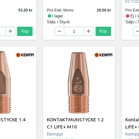
KCT10
53.20
Pris Exkl. Moms
29.50
Pris Ex
I lager
Ej i 
Säljs i
Styck
Säljs i
Köp
Köp
TYCKE 1.4
KONTAKTMUNSTYCKE 1.2
Konta
C1 LIFE+ M10
LIFE+
Kemppi
Kempp