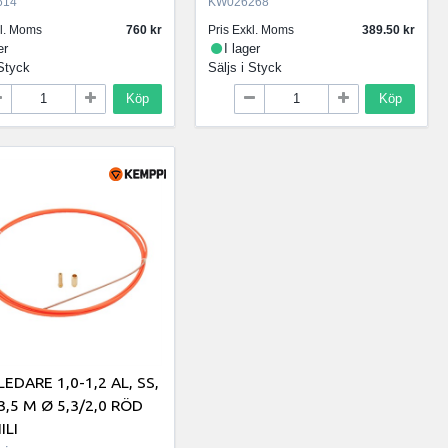
614
KW026268
kl. Moms
760
Pris Exkl. Moms
389.50
er
I lager
Styck
Säljs i
Styck
Köp
Köp
EDARE 1,0-1,2 AL, SS,
 3,5 M Ø 5,3/2,0 RÖD
ILI