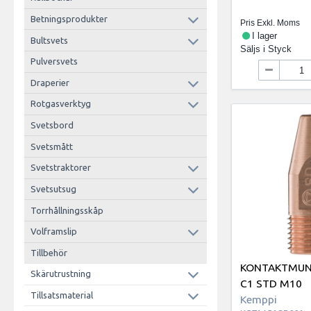
Betningsprodukter
Pris Exkl. Moms
I lager
Bultsvets
Säljs i
Styck
Pulversvets
Draperier
Rotgasverktyg
Svetsbord
Svetsmått
Svetstraktorer
Svetsutsug
Torrhållningsskåp
Volframslip
Tillbehör
KONTAKTMUNS
Skärutrustning
C1 STD M10
Tillsatsmaterial
Kemppi