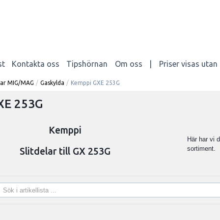
st
Kontakta oss
Tipshörnan
Om oss
|
Priser visas uta
elar MIG/MAG
/
Gaskylda
/
Kemppi GXE 253G
XE 253G
Kemppi
Här har vi d
sortiment.
Slitdelar till GX 253G