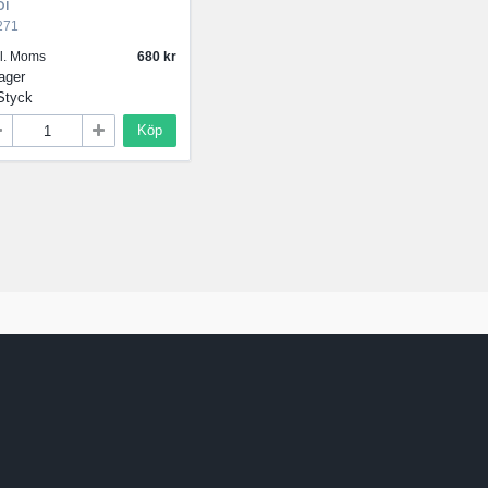
i
271
kl. Moms
680
lager
Styck
Köp