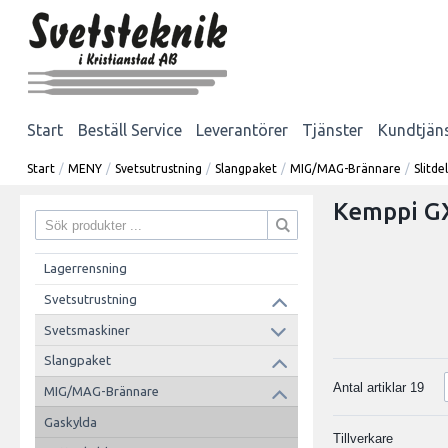
Start
Beställ Service
Leverantörer
Tjänster
Kundtjän
Start
/
MENY
/
Svetsutrustning
/
Slangpaket
/
MIG/MAG-Brännare
/
Slitd
Kemppi G
Lagerrensning
Svetsutrustning
Svetsmaskiner
Slangpaket
Antal artiklar
19
MIG/MAG-Brännare
Gaskylda
Tillverkare