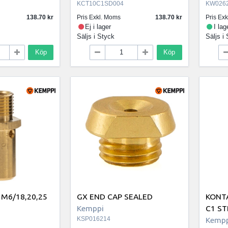
KCT10C1SD004
KW026
138.70
Pris Exkl. Moms
138.70
Pris Ex
Ej i lager
I lag
Säljs i
Styck
Säljs i
Köp
Köp
 M6/18,20,25
GX END CAP SEALED
KONT
Kemppi
C1 S
KSP016214
Kempp