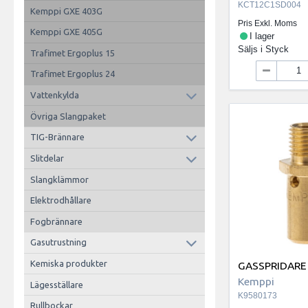
KCT12C1SD004
Kemppi GXE 403G
Pris Exkl. Moms
Kemppi GXE 405G
I lager
Säljs i
Styck
Trafimet Ergoplus 15
Trafimet Ergoplus 24
Vattenkylda
Övriga Slangpaket
TIG-Brännare
Slitdelar
Slangklämmor
Elektrodhållare
Fogbrännare
Gasutrustning
Kemiska produkter
GASSPRIDARE
Kemppi
Lägesställare
K9580173
Rullbockar