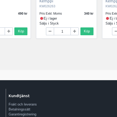
Kemppi
Kempp
KW026263
KW026
490
Pris Exkl. Moms
340
Pris Ex
Ej i lager
Ej i 
Säljs i
Styck
Säljs i
Köp
Köp
Kundtjänst
Frakt och leverans
Betalningssätt
Garantiregistrering