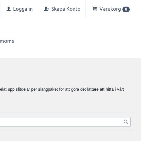
Logga in
Skapa Konto
Varukorg
0
n moms
elat upp slitdelar per slangpaket för att göra det lättare att hitta i vårt