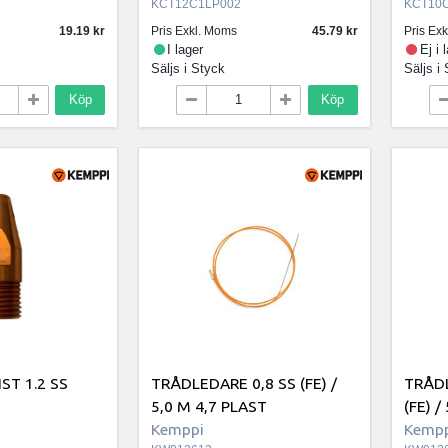
KCT12C1LP002
KCT10
19.19
Pris Exkl. Moms
45.79
Pris Ex
I lager
Ej i 
Säljs i
Styck
Säljs i
Köp
Köp
T 1.2 SS
TRÅDLEDARE 0,8 SS (FE) /
TRÅDL
+
5,0 M 4,7 PLAST
(FE) /
Kemppi
Kempp