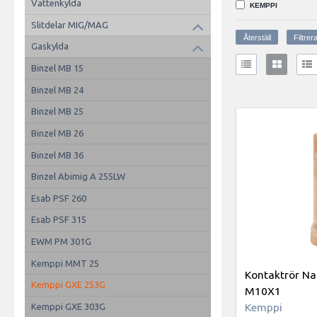
Vattenkylda
KEMPPI
Slitdelar MIG/MAG
Gaskylda
Binzel MB 15
Binzel MB 24
Binzel MB 25
Binzel MB 26
Binzel MB 36
Binzel Abimig A 255LW
Esab PSF 260
Esab PSF 315
EWM PM 301G
Kemppi MMT 25
Kontaktrör Na
Kemppi GXE 253G
M10X1
Kemppi
Kemppi GXE 303G