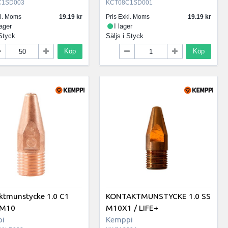
C1SD003
KCT08C1SD001
kl. Moms
19.19
Pris Exkl. Moms
19.19
lager
I lager
Styck
Säljs i
Styck
Köp
Köp
ktmunstycke 1.0 C1
KONTAKTMUNSTYCKE 1.0 SS
 M10
M10X1 / LIFE+
i
Kemppi