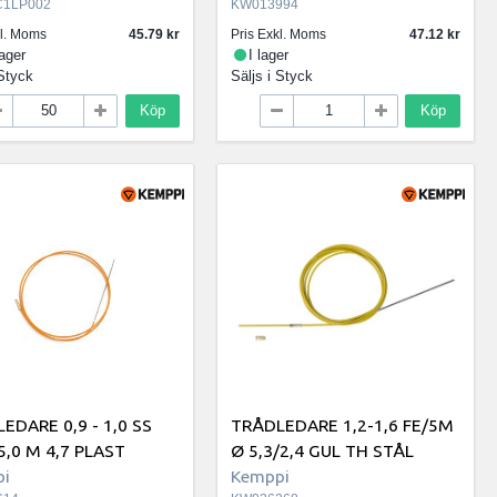
C1LP002
KW013994
kl. Moms
45.79
Pris Exkl. Moms
47.12
lager
I lager
Styck
Säljs i
Styck
Köp
Köp
EDARE 0,9 - 1,0 SS
TRÅDLEDARE 1,2-1,6 FE/5M
 5,0 M 4,7 PLAST
Ø 5,3/2,4 GUL TH STÅL
i
Kemppi