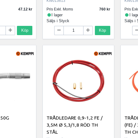
KW013613
KW013
47.12
Pris Exkl. Moms
760
Pris Ex
I lager
I lag
Säljs i
Styck
Säljs i
Köp
Köp
250G
TRÅDLEDARE 0,9-1,2 FE /
TRÅDL
3,5M Ø 5,3/1,8 RÖD TH
(FE) /
STÅL
TH CH