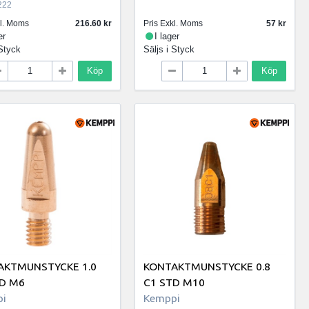
222
kl. Moms
216.60
Pris Exkl. Moms
57
er
I lager
Styck
Säljs i
Styck
Köp
Köp
AKTMUNSTYCKE 1.0
KONTAKTMUNSTYCKE 0.8
TD M6
C1 STD M10
i
Kemppi