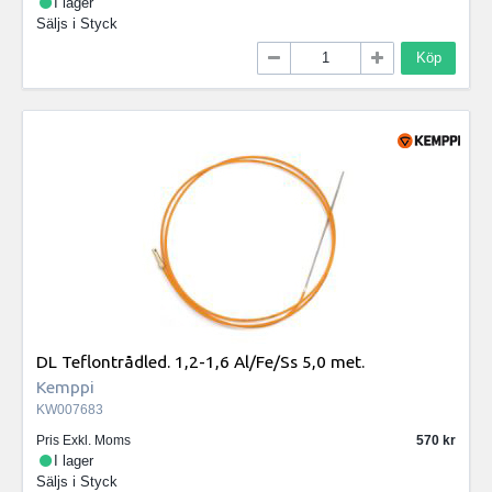
I lager
Säljs i
Styck
Köp
DL Teflontrådled. 1,2-1,6 Al/Fe/Ss 5,0 met.
Kemppi
KW007683
Pris Exkl. Moms
570
I lager
Säljs i
Styck