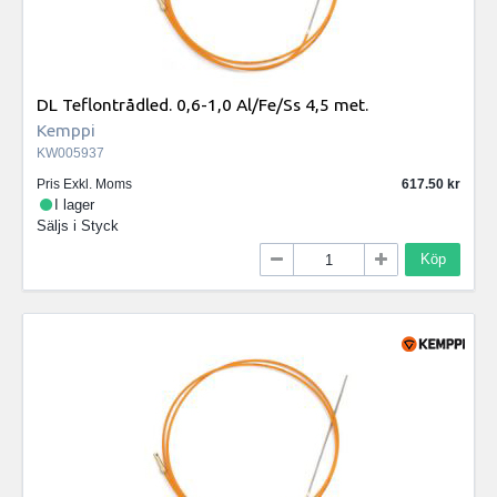
DL Teflontrådled. 0,6-1,0 Al/Fe/Ss 4,5 met.
Kemppi
KW005937
Pris Exkl. Moms
617.50
I lager
Säljs i
Styck
Köp