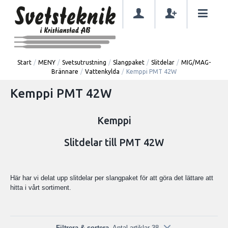
Start
/
MENY
/
Svetsutrustning
/
Slangpaket
/
Slitdelar
/
MIG/MAG-
Brännare
/
Vattenkylda
/
Kemppi PMT 42W
Kemppi PMT 42W
Kemppi
Slitdelar till PMT 42W
Här har vi delat upp slitdelar per slangpaket för att göra det lättare att
hitta i vårt sortiment.
Filtrera & sortera
Antal artiklar 38