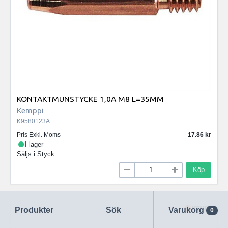
KONTAKTMUNSTYCKE 1,0A M8 L=35MM
Kemppi
K9580123A
Pris Exkl. Moms
17.86
I lager
Säljs i
Styck
Köp
Produkter
Sök
Varukorg
0