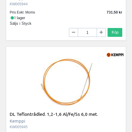
KW005944
Pris Exkl. Moms
731.50
I lager
Säljs i
Styck
Köp
DL Teflontrådled. 1,2-1,6 Al/Fe/Ss 6,0 met.
Kemppi
KW005945