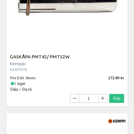
GASKÅPA PMT42/ PMT52W
Kemppi
K4307070
Pris Exkl. Moms
172.90
I lager
Säljs i
Styck
Köp