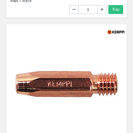
Säljs i
Styck
Köp