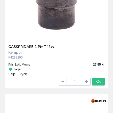
GASSPRIDARE 2 PMT42W
Kemppi
K4298290
Pris Exkl. Moms
27.55
I lager
Säljs i
Styck
Köp