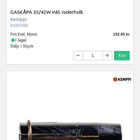
GASKÅPA 35/42W inkl. isolerholk
Kemppi
K4307050
Pris Exkl. Moms
152.95
I lager
Säljs i
Styck
Köp