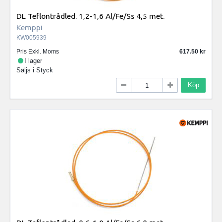
DL Teflontrådled. 1,2-1,6 Al/Fe/Ss 4,5 met.
Kemppi
KW005939
Pris Exkl. Moms
617.50
I lager
Säljs i
Styck
Köp