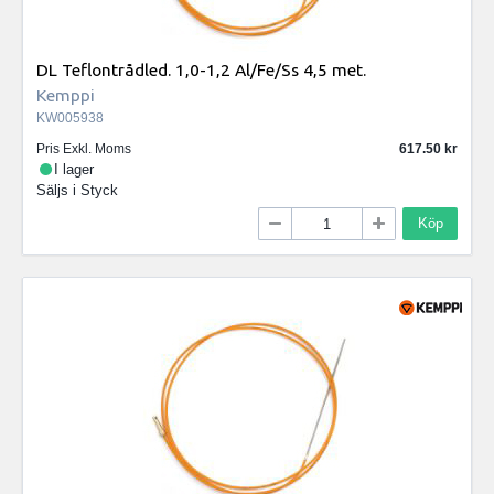
DL Teflontrådled. 1,0-1,2 Al/Fe/Ss 4,5 met.
Kemppi
KW005938
Pris Exkl. Moms
617.50
I lager
Säljs i
Styck
Köp