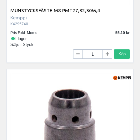
MUNSTYCKSFÄSTE M8 PMT27,32,30W,4
Kemppi
K4295740
Pris Exkl. Moms
55.10
I lager
Säljs i
Styck
Köp