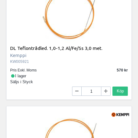
DL Teflontrådled. 1,0-1,2 Al/Fe/Ss 3,0 met.
Kemppi
KW005921
Pris Exkl. Moms
570
I lager
Säljs i
Styck
Köp