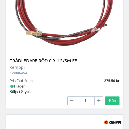
TRÅDLEDARE RÖD 0.9-1.2/5M FE
Kemppi
KW006454
Pris Exkl. Moms
275.50
I lager
Säljs i
Styck
Köp