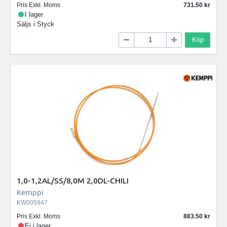
Pris Exkl. Moms
731.50
I lager
Säljs i
Styck
Köp
1,0-1,2AL/SS/8,0M 2,0DL-CHILI
Kemppi
KW005947
Pris Exkl. Moms
883.50
Ej i lager