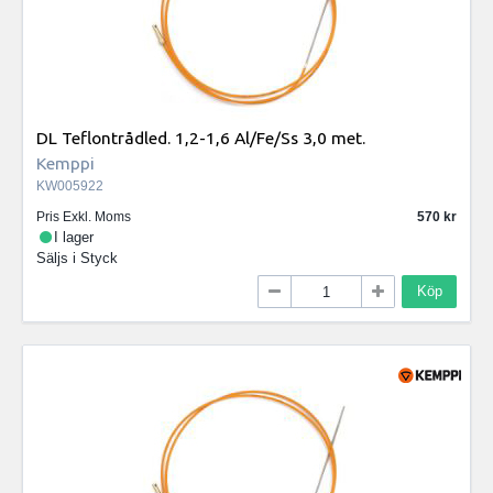
DL Teflontrådled. 1,2-1,6 Al/Fe/Ss 3,0 met.
Kemppi
KW005922
Pris Exkl. Moms
570
I lager
Säljs i
Styck
Köp