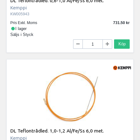
DL Teflontrådled. 0,6-1,0 Al/Fe/Ss 6,0 met.
Kemppi
KW005943
Pris Exkl. Moms
731.50
I lager
Säljs i
Styck
Köp
DL Teflontrådled. 1,0-1,2 Al/Fe/Ss 6,0 met.
Kemppi