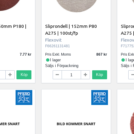
 150mm P180 |
Sliprondell | 152mm P80
Slipr
A275 | 100st/fp
A275 |
Flexovit
Flexov
F66261131481
F71775
7.77
Pris Exkl. Moms
867
Pris Ex
I lager
I lag
Säljs i
Förpackning
Säljs i
Köp
Köp