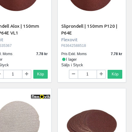
ndell Alox | 150mm
Sliprondell | 150mm P120 |
 P64E VL1
P64E
it
Flexovit
535367
F63642588518
kl. Moms
7.78
Pris Exkl. Moms
7.78
er
I lager
Styck
Säljs i
Styck
Köp
Köp