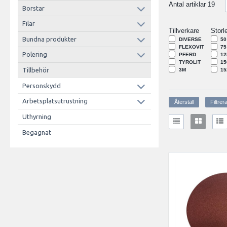
Antal artiklar
19
Borstar
Filar
Tillverkare
Storl
Bundna produkter
DIVERSE
50
FLEXOVIT
75
Polering
PFERD
12
TYROLIT
15
Tillbehör
3M
15
Personskydd
Arbetsplatsutrustning
Uthyrning
Begagnat