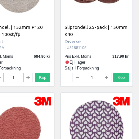
ondell | 152mm P120
Sliprondell 25-pack | 150mm
 100st/fp
K40
it
Diverse
2M
LU31881105
kl. Moms
684.80
Pris Exkl. Moms
317.90
er
Ej i lager
Förpackning
Säljs i
Förpackning
Köp
Köp