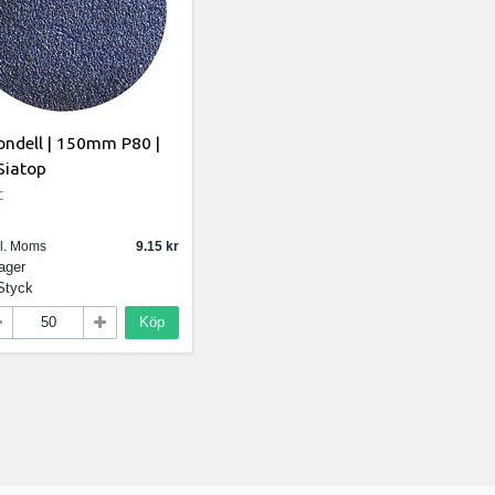
ondell | 150mm P80 |
Siatop
t
kl. Moms
9.15
lager
Styck
Köp