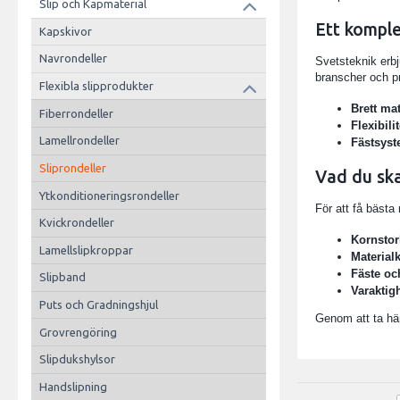
Slip och Kapmaterial
Ett komple
Kapskivor
Navrondeller
Svetsteknik erbj
branscher och pr
Flexibla slipprodukter
Brett ma
Fiberrondeller
Flexibilit
Lamellrondeller
Fästsys
Sliprondeller
Vad du ska
Ytkonditioneringsrondeller
För att få bästa
Kvickrondeller
Kornstor
Lamellslipkroppar
Material
Fäste oc
Slipband
Varaktig
Puts och Gradningshjul
Genom att ta hän
Grovrengöring
Slipdukshylsor
Handslipning