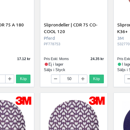
CDR 75 A 180
Sliprondeller | CDR 75 CO-
Slipr
COOL 120
K36+
Pferd
3M
PF778753
S32770
17.12
Pris Exkl. Moms
24.35
Pris Ex
Ej i lager
I lag
Säljs i
Styck
Säljs i
Köp
Köp