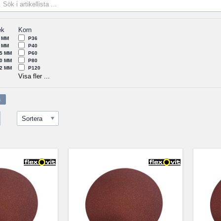
ek
Korn
 MM
P36
 MM
P40
5 MM
P60
0 MM
P80
2 MM
P120
Visa fler ...
Sortera