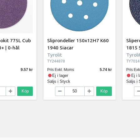
ookit 775L Cub
Sliprondeller 150x12H7 K60
Sliper
+ | 0-hål
1940 Siacar
1815 
Tyrolit
Tyroli
TY244878
TY7014
9.57
Pris Exkl. Moms
5.74
Pris Ex
Ej i lager
Ej i 
Säljs i
Styck
Säljs i
Köp
Köp