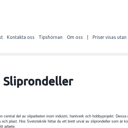
st
Kontakta oss
Tipshörnan
Om oss
|
Priser visas uta
Sliprondeller
 en central del av sliparbeten inom industri, hantverk och hobbyprojekt. Dessa r
trä och plast. Hos Svetsteknik hittar du ett brett urval av sliprondeller som är 
itt arbete.