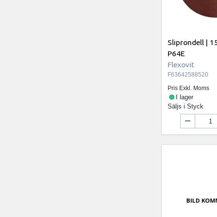
Sliprondell |
P64E
Flexovit
F63642588520
Pris Exkl. Moms
I lager
Säljs i
Styck