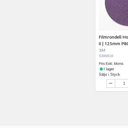
Filmrondell H
II | 125mm P80
3M
S386818
Pris Exkl. Moms
I lager
Säljs i
Styck