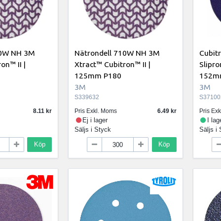
10W NH 3M
Nätrondell 710W NH 3M
Cubitr
on™ II |
Xtract™ Cubitron™ II |
Slipro
125mm P180
152m
3M
3M
S339632
S37100
8.11
Pris Exkl. Moms
6.49
Pris Ex
Ej i lager
I lag
Säljs i
Styck
Säljs i
Köp
Köp