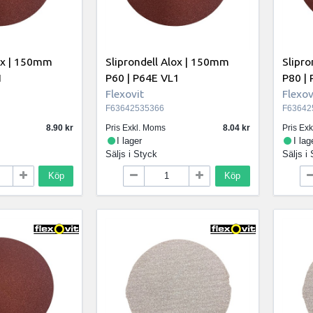
lox | 150mm
Sliprondell Alox | 150mm
Slipro
1
P60 | P64E VL1
P80 |
Flexovit
Flexov
F63642535366
F63642
8.90
Pris Exkl. Moms
8.04
Pris Ex
I lager
I lag
Säljs i
Styck
Säljs i
Köp
Köp