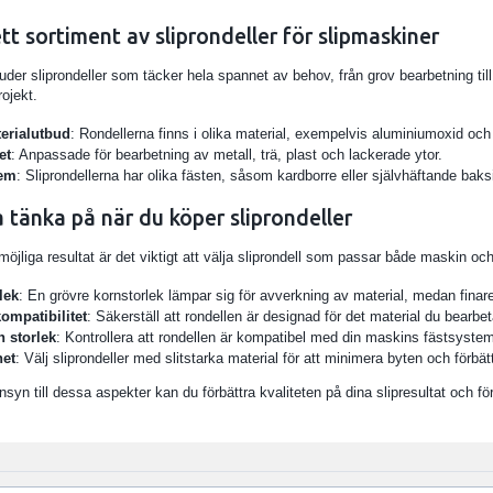
tt sortiment av sliprondeller för slipmaskiner
uder sliprondeller som täcker hela spannet av behov, från grov bearbetning till 
ojekt.
terialutbud
: Rondellerna finns i olika material, exempelvis aluminiumoxid oc
et
: Anpassade för bearbetning av metall, trä, plast och lackerade ytor.
tem
: Sliprondellerna har olika fästen, såsom kardborre eller självhäftande ba
 tänka på när du köper sliprondeller
 möjliga resultat är det viktigt att välja sliprondell som passar både maskin oc
lek
: En grövre kornstorlek lämpar sig för avverkning av material, medan finare 
kompatibilitet
: Säkerställ att rondellen är designad för det material du bearbetar
h storlek
: Kontrollera att rondellen är kompatibel med din maskins fästsystem
het
: Välj sliprondeller med slitstarka material för att minimera byten och förbätt
syn till dessa aspekter kan du förbättra kvaliteten på dina slipresultat och fö