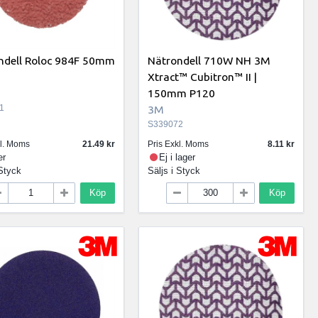
ondell Roloc 984F 50mm
Nätrondell 710W NH 3M
Xtract™ Cubitron™ II |
150mm P120
1
3M
S339072
kl. Moms
21.49
Pris Exkl. Moms
8.11
er
Ej i lager
Styck
Säljs i
Styck
Köp
Köp