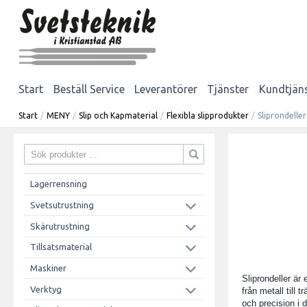
Start
Beställ Service
Leverantörer
Tjänster
Kundtjän
Start
/
MENY
/
Slip och Kapmaterial
/
Flexibla slipprodukter
/
Sliprondeller
Lagerrensning
Svetsutrustning
Skärutrustning
Tillsatsmaterial
Maskiner
Sliprondeller är
Verktyg
från metall till 
och precision i d