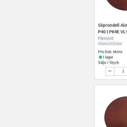
Sliprondell A
P40 | P64E VL
Flexovit
F63642535364
Pris Exkl. Moms
I lager
Säljs i
Styck