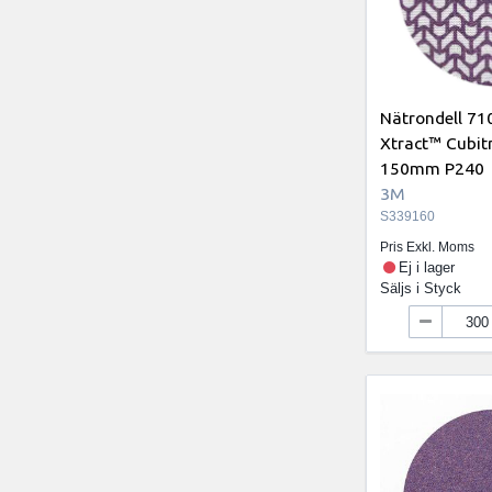
Nätrondell 7
Xtract™ Cubitr
150mm P240
3M
S339160
Pris Exkl. Moms
Ej i lager
Säljs i
Styck