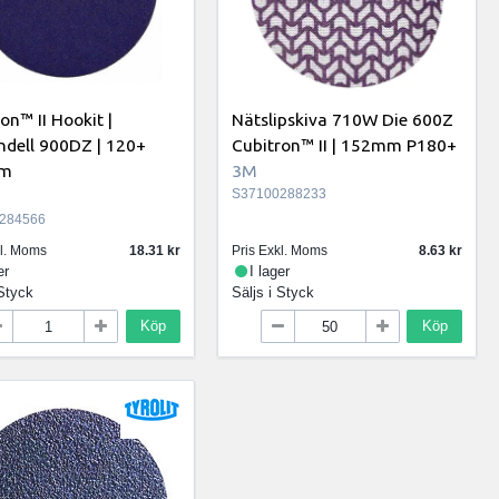
on™ II Hookit |
Nätslipskiva 710W Die 600Z
ndell 900DZ | 120+
Cubitron™ II | 152mm P180+
m
3M
S37100288233
284566
kl. Moms
18.31
Pris Exkl. Moms
8.63
er
I lager
Styck
Säljs i
Styck
Köp
Köp