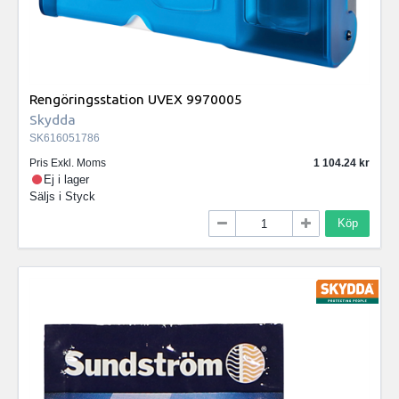
Rengöringsstation UVEX 9970005
Skydda
SK616051786
Pris Exkl. Moms
1 104.24
Ej i lager
Säljs i
Styck
Köp