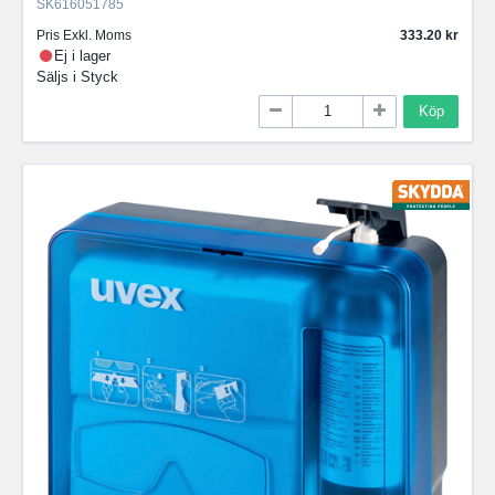
SK616051785
Pris Exkl. Moms
333.20
Ej i lager
Säljs i
Styck
Köp