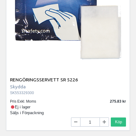
RENGÖRINGSSERVETT SR 5226
Skydda
SK553329300
Pris Exkl. Moms
275.83
Ej i lager
Säljs i
Förpackning
Köp