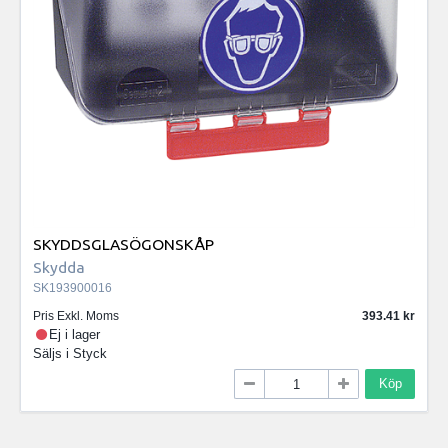
SKYDDSGLASÖGONSKÅP
Skydda
SK193900016
Pris Exkl. Moms
393.41
Ej i lager
Säljs i
Styck
Köp