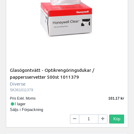
Glasögontvätt - Optikrengöringsdukar /
pappersservetter 500st 1011379
Diverse
SK361011379
Pris Exkl. Moms
101.17
I lager
Säljs i
Förpackning
Köp