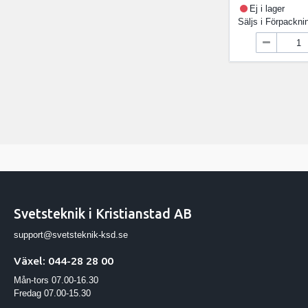
Ej i lager
Säljs i
Förpackni
Svetsteknik i Kristianstad AB
support@svetsteknik-ksd.se
Växel: 044-28 28 00
Mån-tors 07.00-16.30
Fredag 07.00-15.30