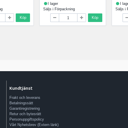
I lager
I lag
ng
Säljs i
Förpackning
Säljs i
Köp
Köp
Kundtjänst
Frakt och leverans
Betalningssätt
Garantiregistrering
Retur och bytesrätt
Personuppgiftspolicy
Vårt Nyhetsbrev (Extern länk)