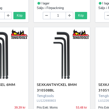
I lager
I lag
ng
Säljs i
Förpackning
Säljs i
Köp
Köp
KEL 6MM
SEXKANTNYCKEL 8MM
SEXK
310508BL
3105
Tengtools
Tengt
LU122690803
LU1226
39.39
Pris Exkl. Moms
53.48
Pris Ex