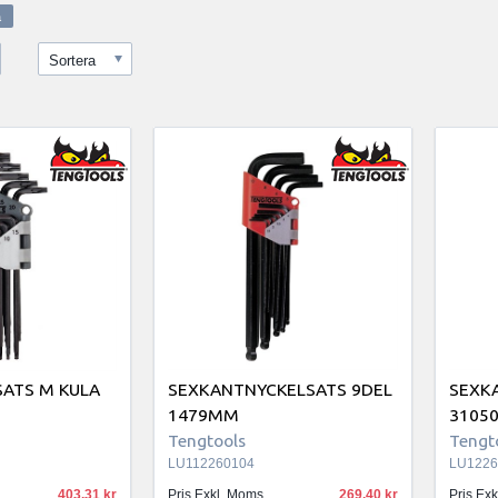
Sortera
SEXKANTNYCKELSATS 9DEL
SEXK
ATS M KULA
1479MM
3105
Tengtools
Tengt
LU112260104
LU1226
403.31
Pris Exkl. Moms
269.40
Pris Ex