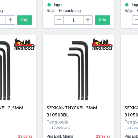
I lager
I lag
ng
Säljs i
Förpackning
Säljs i
Köp
Köp
KEL 2,5MM
SEXKANTNYCKEL 3MM
SEXK
310503BL
3105
Tengtools
Tengt
LU122690407
LU1226
28.03
Pris Exkl. Moms
29.97
Pris Ex