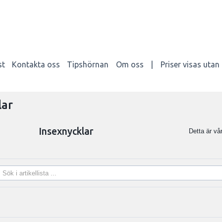
st
Kontakta oss
Tipshörnan
Om oss
|
Priser visas uta
lar
Insexnycklar
Detta är vå