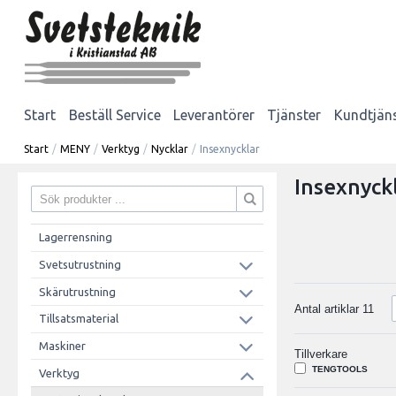
Start
Beställ Service
Leverantörer
Tjänster
Kundtjän
Start
/
MENY
/
Verktyg
/
Nycklar
/
Insexnycklar
Insexnyck
Lagerrensning
Svetsutrustning
Skärutrustning
Antal artiklar
11
Tillsatsmaterial
Maskiner
Tillverkare
TENGTOOLS
Verktyg