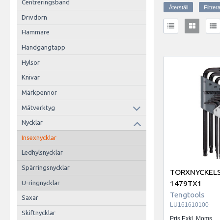
Centreringsband
Drivdorn
Hammare
Handgängtapp
Hylsor
Knivar
Märkpennor
Mätverktyg
Nycklar
Insexnycklar
Ledhylsnycklar
Spärringsnycklar
TORXNYCKELS
1479TX1
U-ringnycklar
Tengtools
Saxar
LU161610100
Skiftnycklar
Pris Exkl. Moms