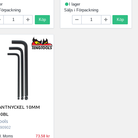
er
I lager
Förpackning
Säljs i
Förpackning
Köp
Köp
ANTNYCKEL 10MM
10BL
ools
90902
kl. Moms
73.58