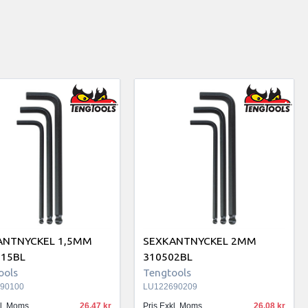
ANTNYCKEL 1,5MM
SEXKANTNYCKEL 2MM
015BL
310502BL
ools
Tengtools
90100
LU122690209
kl. Moms
26.47
Pris Exkl. Moms
26.08