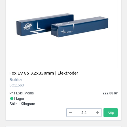
Fox EV 85 3.2x350mm | Elektroder
Böhler
BO11563
Pris Exkl. Moms
222.08
I lager
Säljs i
Kilogram
Köp