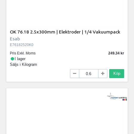
OK 76.18 2.5x300mm | Elektroder | 1/4 Vakuumpack
Esab
E76182520K0
Pris Exkl. Moms
249.34
I lager
Säljs i
Kilogram
Köp