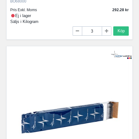
BO68000
Pris Exkl. Moms
292.28
Ej i lager
Säljs i
Kilogram
Köp