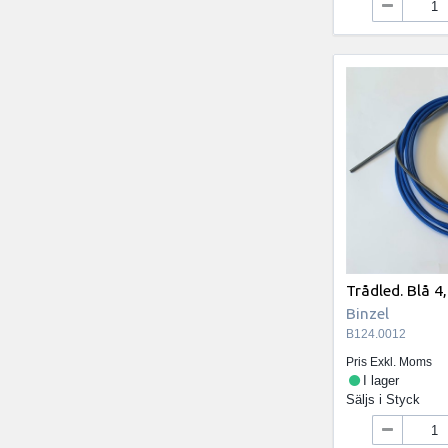
Trådled. Blå 
Binzel
B124.0012
Pris Exkl. Moms
I lager
Säljs i
Styck