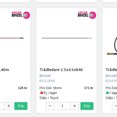
5,40m
Trådledare 2.5x4.5x840
Trådl
Binzel
Binzel
B122.0065
B124.0
126
Pris Exkl. Moms
171
Pris Ex
Ej i lager
I lag
Säljs i
Styck
Säljs i
Köp
Köp