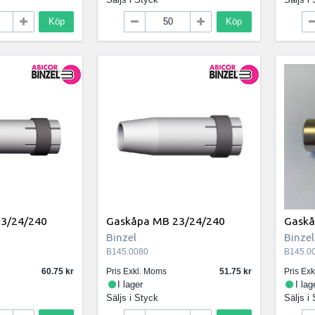
Köp
Köp
3/24/240
Gaskåpa MB 23/24/240
Gaskå
Binzel
Binzel
B145.0080
B145.0
60.75
Pris Exkl. Moms
51.75
Pris Ex
I lager
I lag
Säljs i
Styck
Säljs i