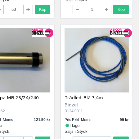
Köp
Köp
pa MB 23/24/240
Trådled. Blå 3,4m
Binzel
062
B124.0011
kl. Moms
121.50
Pris Exkl. Moms
99
er
I lager
Styck
Säljs i
Styck