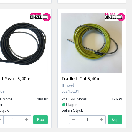
ed. Svart 5,40m
Trådled. Gul 5,40m
Binzel
039
B124.0134
kl. Moms
180
Pris Exkl. Moms
126
er
I lager
Styck
Säljs i
Styck
Köp
Köp