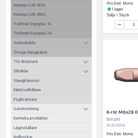
Pris Exkl. Moms
Kemppi GXE 403G
I lager
Kemppi GXE 405G
Säljs i
Styck
Trafimet Ergoplus 15
Trafimet Ergoplus 24
Vattenkylda
Övriga Slangpaket
TIG-Brännare
Slitdelar
Slangklämmor
Elektrodhållare
Fogbrännare
Gasutrustning
K-rör M6x28 
Kemiska produkter
Binzel
B140.0054
Lägesställare
Pris Exkl. Moms
Rullbockar