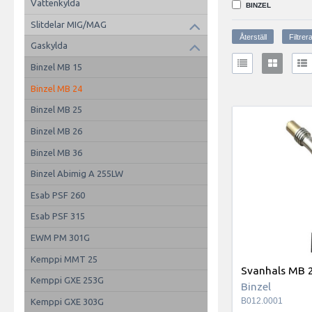
Vattenkylda
BINZEL
Slitdelar MIG/MAG
Gaskylda
Binzel MB 15
Binzel MB 24
Binzel MB 25
Binzel MB 26
Binzel MB 36
Binzel Abimig A 255LW
Esab PSF 260
Esab PSF 315
EWM PM 301G
Kemppi MMT 25
Svanhals MB 
Kemppi GXE 253G
Binzel
B012.0001
Kemppi GXE 303G