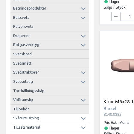
I lager
Säljs i
Styck
Betningsprodukter
Bultsvets
Pulversvets
Draperier
Rotgasverktyg
Svetsbord
Svetsmått
Svetstraktorer
Svetsutsug
Torrhållningsskåp
Volframslip
K-rör M6x28 
Binzel
Tillbehör
B140.0382
Skärutrustning
Pris Exkl. Moms
Tillsatsmaterial
I lager
Säljs i
Styck