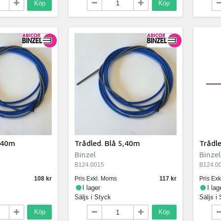
Köp
Köp
4,40m
Trådled. Blå 5,40m
Trådl
Binzel
Binzel
B124.0015
B124.0
108
Pris Exkl. Moms
117
Pris Ex
I lager
I lag
Säljs i
Styck
Säljs i
Köp
Köp