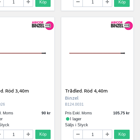
Köp
Köp
ed. Röd 3,40m
Trådled. Röd 4,40m
Binzel
026
B124.0031
kl. Moms
90
Pris Exkl. Moms
105.75
er
I lager
Styck
Säljs i
Styck
Köp
Köp