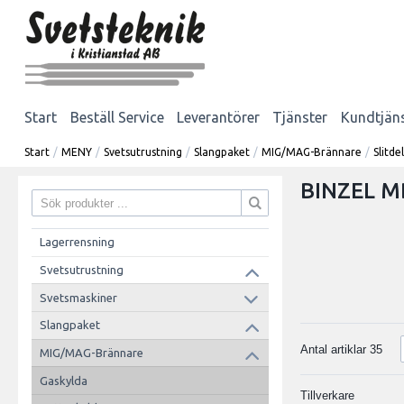
Start
Beställ Service
Leverantörer
Tjänster
Kundtjän
Start
/
MENY
/
Svetsutrustning
/
Slangpaket
/
MIG/MAG-Brännare
/
Slitd
BINZEL M
Lagerrensning
Svetsutrustning
Svetsmaskiner
Slangpaket
Antal artiklar
35
MIG/MAG-Brännare
Gaskylda
Tillverkare