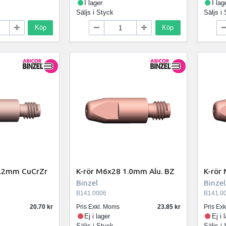
I lager
I lag
Säljs i
Styck
Säljs i
Köp
Köp
1.2mm CuCrZr
K-rör M6x28 1.0mm Alu. BZ
K-rör
Binzel
Binzel
B141.0006
B141.0
20.70
Pris Exkl. Moms
23.85
Pris Ex
Ej i lager
Ej i 
Säljs i
Styck
Säljs i