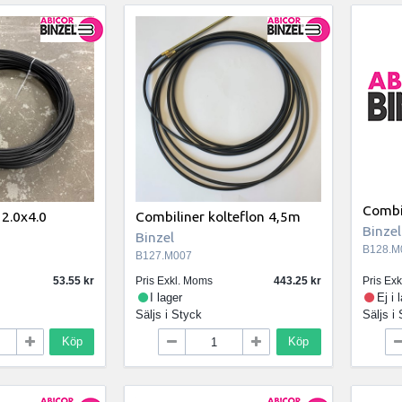
Combil
 2.0x4.0
Combiliner kolteflon 4,5m
Binzel
Binzel
B128.M
B127.M007
53.55
Pris Exkl. Moms
443.25
Pris Ex
I lager
Ej i 
Säljs i
Styck
Säljs i
Köp
Köp