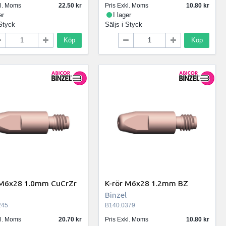
kl. Moms
22.50
Pris Exkl. Moms
10.80
er
I lager
Styck
Säljs i
Styck
Köp
Köp
 M6x28 1.0mm CuCrZr
K-rör M6x28 1.2mm BZ
Binzel
245
B140.0379
kl. Moms
20.70
Pris Exkl. Moms
10.80