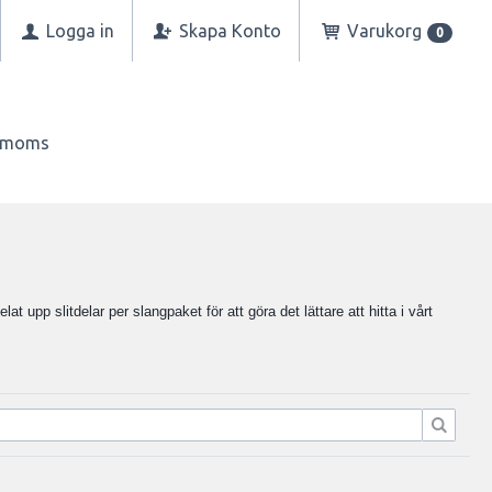
Logga in
Skapa Konto
Varukorg
0
n moms
elat upp slitdelar per slangpaket för att göra det lättare att hitta i vårt