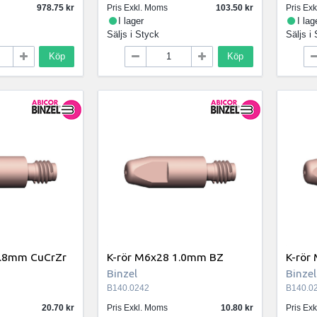
978.75
Pris Exkl. Moms
103.50
Pris Ex
I lager
I lag
Säljs i
Styck
Säljs i
Köp
Köp
0.8mm CuCrZr
K-rör M6x28 1.0mm BZ
K-rör
Binzel
Binzel
B140.0242
B140.0
20.70
Pris Exkl. Moms
10.80
Pris Ex