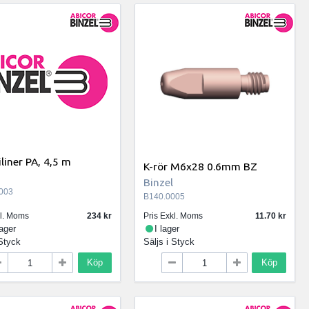
iner PA, 4,5 m
K-rör M6x28 0.6mm BZ
Binzel
003
B140.0005
kl. Moms
234
Pris Exkl. Moms
11.70
lager
I lager
Styck
Säljs i
Styck
Köp
Köp