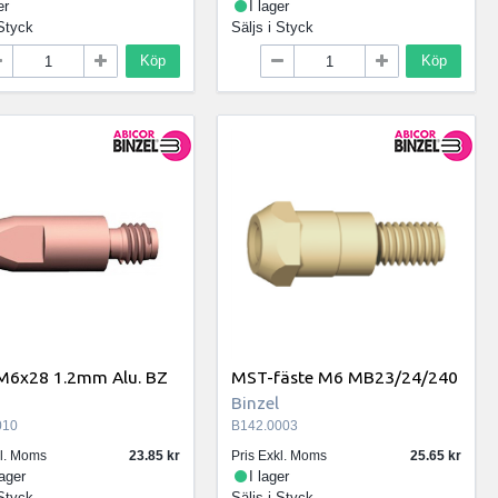
er
I lager
Styck
Säljs i
Styck
Köp
Köp
 M6x28 1.2mm Alu. BZ
MST-fäste M6 MB23/24/240
Binzel
010
B142.0003
kl. Moms
23.85
Pris Exkl. Moms
25.65
lager
I lager
Styck
Säljs i
Styck