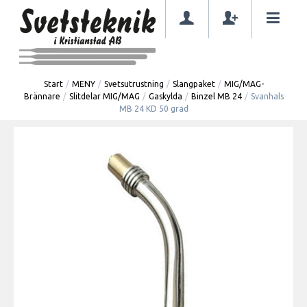
Start
/
MENY
/
Svetsutrustning
/
Slangpaket
/
MIG/MAG-
Brännare
/
Slitdelar MIG/MAG
/
Gaskylda
/
Binzel MB 24
/
Svanhals
MB 24 KD 50 grad