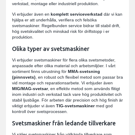
verkstad, montage eller industriell produktion.
Vi erbjuder även en
komplett serviceverkstad
där vi kan
hjälpa er att underhålla, verifiera och felsöka
svetsmaskiner. Regelbunden service bidrar till stabil drift,
hög svetskvalitet och minskad risk för driftstopp i er
produktion.
Olika typer av svetsmaskiner
Vi erbjuder svetsmaskiner för flera olika svetsmetoder,
anpassade efter olika material och arbetsmiljöer. I vårt
sortiment finns utrustning för
MMA-svetsning
(pinnsvets)
, en robust och flexibel metod som passar bra
vid montage och reparationsarbete. Vi erbjuder även
MIG/MAG-svetsar
, en effektiv metod som används flitigt
inom industri och verkstad tack vare hög produktivitet och
stabil ljusbåge. För arbeten där precision och hög finish är
viktigt erbjuder vi även
TIG-svetsmaskiner
med god
kontroll över svetsprocessen.
Svetsmaskiner från ledande tillverkare
Vi säljer svetsmaskiner från välkända tillverkare som