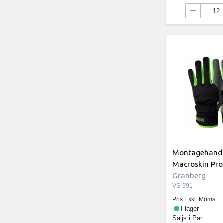
Montagehands
Macroskin Pro 
Granberg
VS-991-
Pris Exkl. Moms
I lager
Säljs i
Par