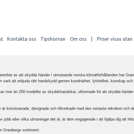
st
Kontakta oss
Tipshörnan
Om oss
|
Priser visas uta
arenhet av att skydda händer i utmanande norska klimatförhållanden har Gran
n varit att erbjuda rätt handskydd genom kundnärhet, lyhördhet, kunskap och 
al av mer än 250 modeller av skyddshandskar, utformade för att skydda händer
 är konstruerade, designade och tillverkade med den senaste tekniken och de
v jobb eller vilka utmaningar det är, är dem engagerade i att hjälpa dig att hi
rån Granbergs sortiment: