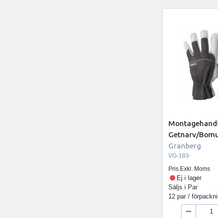
Montagehands
Getnarv/Bomull
Granberg
VG-183-
Pris Exkl. Moms
Ej i lager
Säljs i
Par
12 par / förpackn