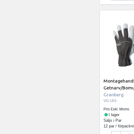
Montagehands
Getnarv/Bomull
Granberg
VG-183-
Pris Exkl. Moms
I lager
Säljs i
Par
12 par / förpackn