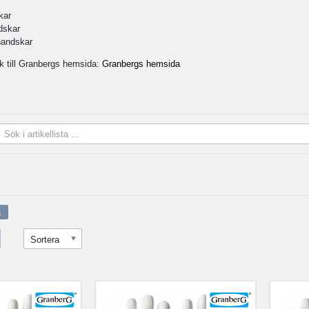
kar
dskar
andskar
nk till Granbergs hemsida:
Granbergs hemsida
Sortera