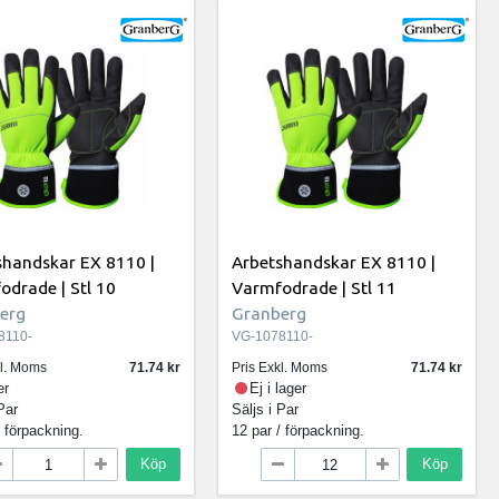
shandskar EX 8110 |
Arbetshandskar EX 8110 |
odrade | Stl 10
Varmfodrade | Stl 11
erg
Granberg
8110-
VG-1078110-
kl. Moms
71.74
Pris Exkl. Moms
71.74
er
Ej i lager
Par
Säljs i
Par
/ förpackning.
12 par / förpackning.
Köp
Köp