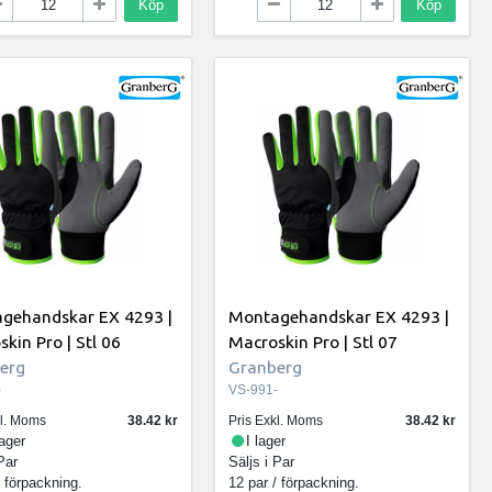
Köp
Köp
gehandskar EX 4293 |
Montagehandskar EX 4293 |
kin Pro | Stl 06
Macroskin Pro | Stl 07
erg
Granberg
-
VS-991-
kl. Moms
38.42
Pris Exkl. Moms
38.42
lager
I lager
Par
Säljs i
Par
/ förpackning.
12 par / förpackning.