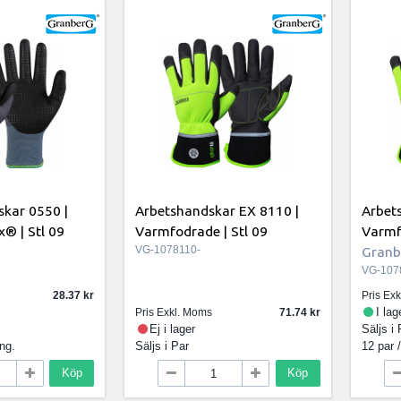
kar 0550 |
Arbetshandskar EX 8110 |
Arbet
® | Stl 09
Varmfodrade | Stl 09
Varmf
VG-1078110-
Granb
VG-107
28.37
Pris Ex
I lag
Pris Exkl. Moms
71.74
Ej i lager
Säljs i
ing.
Säljs i
Par
12 par 
Köp
Köp