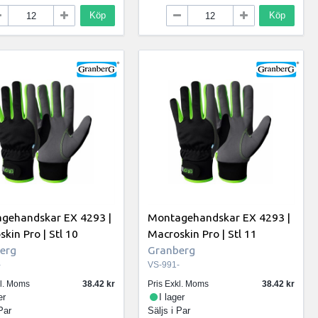
Köp
Köp
gehandskar EX 4293 |
Montagehandskar EX 4293 |
kin Pro | Stl 10
Macroskin Pro | Stl 11
erg
Granberg
-
VS-991-
kl. Moms
38.42
Pris Exkl. Moms
38.42
er
I lager
Par
Säljs i
Par