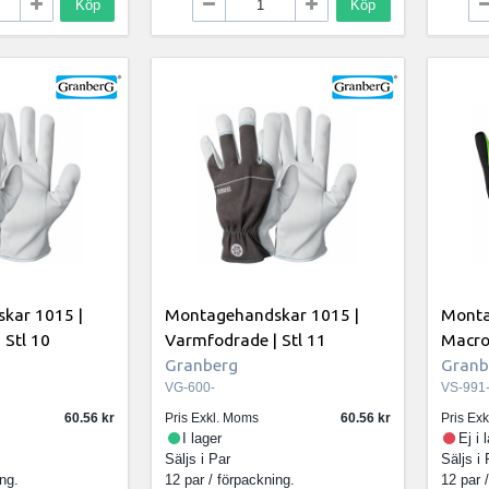
Köp
Köp
kar 1015 |
Montagehandskar 1015 |
Monta
 Stl 10
Varmfodrade | Stl 11
Macros
Granberg
Granb
VG-600-
VS-991
60.56
Pris Exkl. Moms
60.56
Pris Ex
I lager
Ej i 
Säljs i
Par
Säljs i
ing.
12 par / förpackning.
12 par 