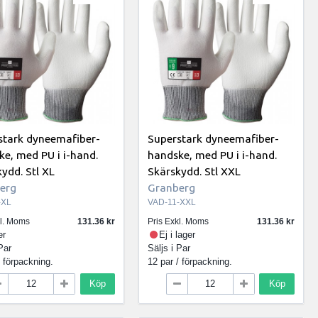
stark dyneemafiber-
Superstark dyneemafiber-
e, med PU i i-hand.
handske, med PU i i-hand.
ydd. Stl XL
Skärskydd. Stl XXL
erg
Granberg
-XL
VAD-11-XXL
kl. Moms
131.36
Pris Exkl. Moms
131.36
er
Ej i lager
Par
Säljs i
Par
/ förpackning.
12 par / förpackning.
Köp
Köp