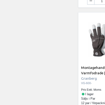
Montagehands
Varmfodrade |
Granberg
VG-600-
Pris Exkl. Moms
I lager
Säljs i
Par
12 par / förpackn