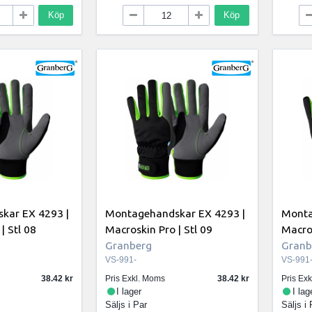
Köp
Köp
kar EX 4293 |
Montagehandskar EX 4293 |
Monta
| Stl 08
Macroskin Pro | Stl 09
Macros
Granberg
Granb
VS-991-
VS-991
38.42
Pris Exkl. Moms
38.42
Pris Ex
I lager
I lag
Säljs i
Par
Säljs i