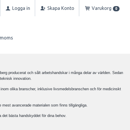
Logga in
Skapa Konto
Varukorg
0
n moms
berg producerat och sålt arbetshandskar i många delar av världen. Sedan
teknisk innovation.
 inom olika branscher, inklusive livsmedelsbranschen och för medicinskt
 mest avancerade materialen som finns tillgängliga.
tta det bästa handskyddet för dina behov.