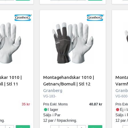
kar 1010 |
Montagehandskar 1010 |
Monta
 | Stl 11
Getnarv/Bomull | Stl 12
Varmf
Granberg
Granb
VG-183-
VG-600
35
Pris Exkl. Moms
40.87
Pris Ex
I lager
Ej i 
Säljs i
Par
Säljs i
ing.
12 par / förpackning.
12 par 