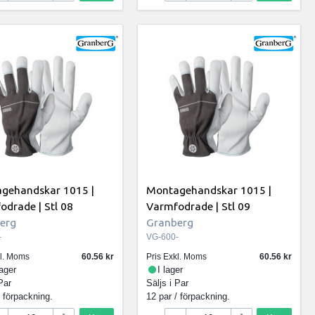
gehandskar 1015 |
Montagehandskar 1015 |
odrade | Stl 08
Varmfodrade | Stl 09
erg
Granberg
-
VG-600-
kl. Moms
60.56
Pris Exkl. Moms
60.56
lager
I lager
Par
Säljs i
Par
/ förpackning.
12 par / förpackning.