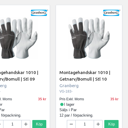
gehandskar 1010 |
Montagehandskar 1010 |
v/Bomull | Stl 09
Getnarv/Bomull | Stl 10
erg
Granberg
-
VG-183-
kl. Moms
35
Pris Exkl. Moms
35
er
I lager
Par
Säljs i
Par
/ förpackning.
12 par / förpackning.
Köp
Köp