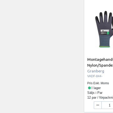
Montagehands
Nylon/Spandex
Granberg
VADF-844-
Pris Exkl. Moms
I lager
Säljs i
Par
12 par / förpackn