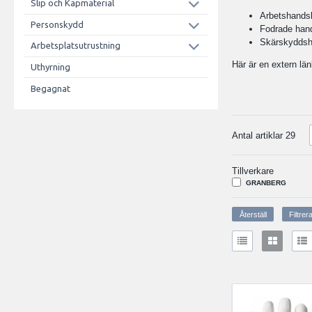
Slip och Kapmaterial
Arbetshands
Personskydd
Fodrade han
Skärskyddsh
Arbetsplatsutrustning
Här är en extern lä
Uthyrning
Begagnat
Antal artiklar
29
Tillverkare
GRANBERG