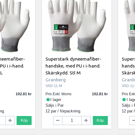
neemafiber-
Superstark dyneemafiber-
Super
PU i i-hand.
handske, med PU i i-hand.
handsk
 L
Skärskydd. Stl M
Skärsk
Granberg
Granb
VAD-11-M
VAD-11
102.81
Pris Exkl. Moms
102.81
Pris Ex
I lager
I lag
Säljs i
Par
Säljs i
ing.
12 par / förpackning.
12 par 
Köp
Köp