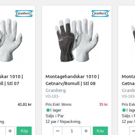
kar 1010 |
Montagehandskar 1010 |
Monta
 | Stl 07
Getnarv/Bomull | Stl 08
Getnar
Granberg
Granb
VG-183-
VG-183
41.01
Pris Exkl. Moms
35
Pris Ex
I lager
I lag
Säljs i
Par
Säljs i
ing.
12 par / förpackning.
12 par 
Köp
Köp