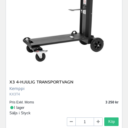
X3 4-HJULIG TRANSPORTVAGN
Kemppi
KX3T4
Pris Exkl. Moms
3 250
I lager
Säljs i
Styck
Köp