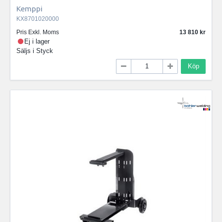
Kemppi
KX8701020000
Pris Exkl. Moms
13 810
Ej i lager
Säljs i
Styck
Köp