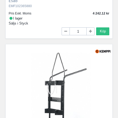
Esab
EMF102365880
Pris Exkl. Moms
4 242.12
I lager
Säljs i
Styck
Köp