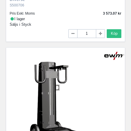
S500706
Pris Exkl. Moms
3 573.07
I lager
Säljs i
Styck
Köp