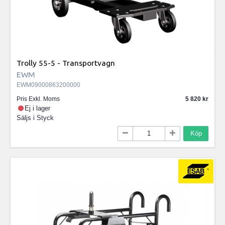
Trolly 55-5 - Transportvagn
EWM
EWM09000863200000
Pris Exkl. Moms
5 820
Ej i lager
Säljs i
Styck
Köp