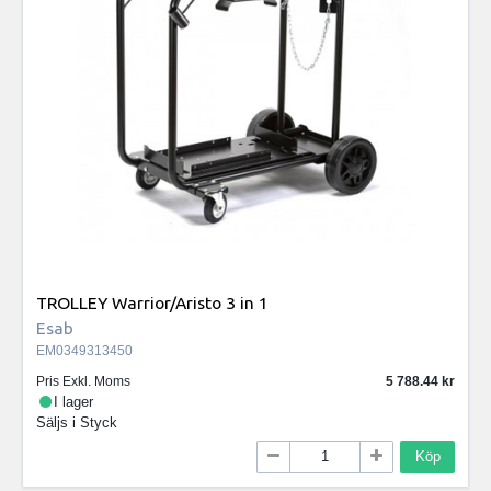
TROLLEY Warrior/Aristo 3 in 1
Esab
EM0349313450
Pris Exkl. Moms
5 788.44
I lager
Säljs i
Styck
Köp