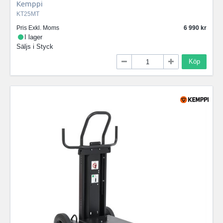
Kemppi
KT25MT
Pris Exkl. Moms
6 990
I lager
Säljs i
Styck
Köp