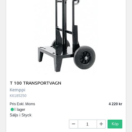
T 100 TRANSPORTVAGN
Kemppi
K6185250
Pris Exkl. Moms
4 220
I lager
Säljs i
Styck
Köp