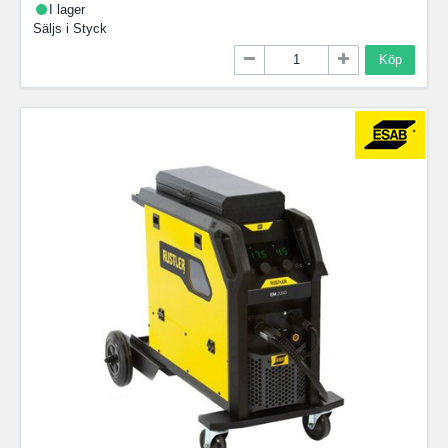
I lager
Säljs i
Styck
Köp