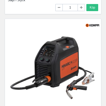
Säljs i
Styck
Köp