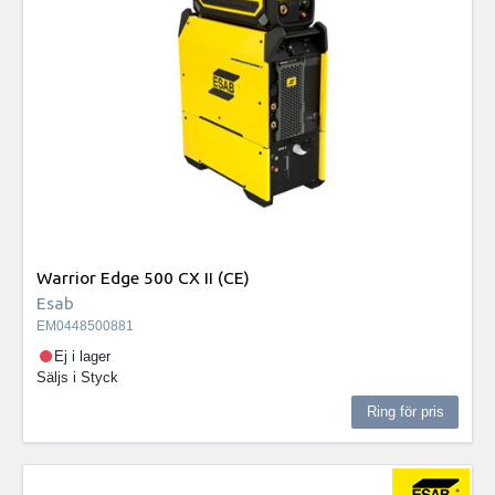
Warrior Edge 500 CX II (CE)
Esab
EM0448500881
Ej i lager
Säljs i
Styck
Ring för pris