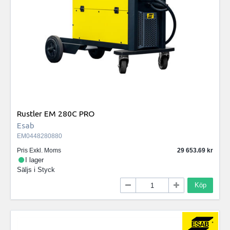
Rustler EM 280C PRO
Esab
EM0448280880
Pris Exkl. Moms
29 653.69
I lager
Säljs i
Styck
Köp