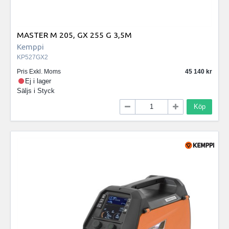
MASTER M 205, GX 255 G 3,5M
Kemppi
KP527GX2
Pris Exkl. Moms
45 140
Ej i lager
Säljs i
Styck
Köp