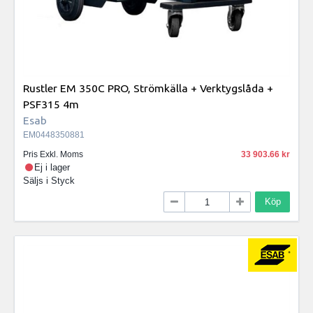
Rustler EM 350C PRO, Strömkälla + Verktygslåda +
PSF315 4m
Esab
EM0448350881
Pris Exkl. Moms
33 903.66
Ej i lager
Säljs i
Styck
Köp