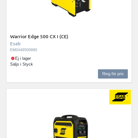
Warrior Edge 500 CX I (CE)
Esab
EM0448500880
Ej i lager
Säljs i
Styck
Ring för pris