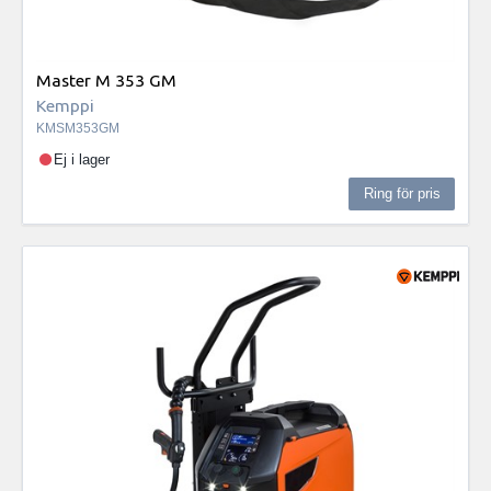
Master M 353 GM
Kemppi
KMSM353GM
Ej i lager
Ring för pris