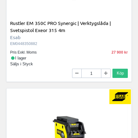
Rustler EM 350C PRO Synergic | Verktygslåda |
Svetspistol Exeor 315 4m
Esab
EM0448350882
Pris Exkl. Moms
27 900
I lager
Säljs i
Styck
Köp