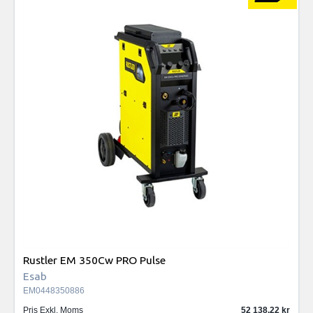
Rustler EM 350Cw PRO Pulse
Esab
EM0448350886
Pris Exkl. Moms
52 138.22