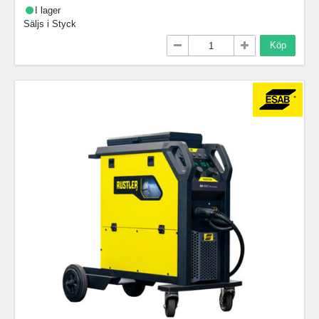
I lager
Säljs i
Styck
Köp