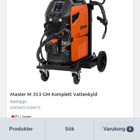
Master M 353 GM Komplett Vattenkyld
Kemppi
KMSM353GMKYL
Ej i lager
Ring för pris
Produkter
Sök
Varukorg
0