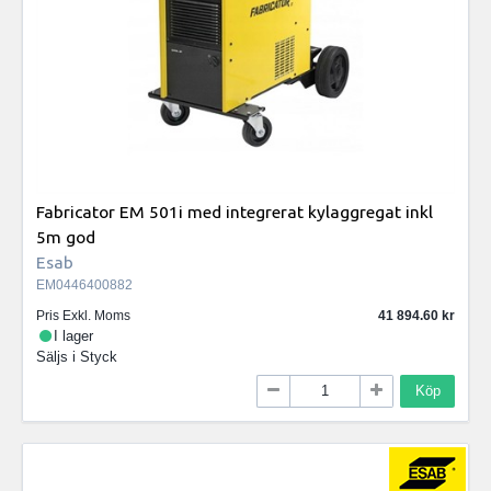
Fabricator EM 501i med integrerat kylaggregat inkl
5m god
Esab
EM0446400882
Pris Exkl. Moms
41 894.60
I lager
Säljs i
Styck
Köp