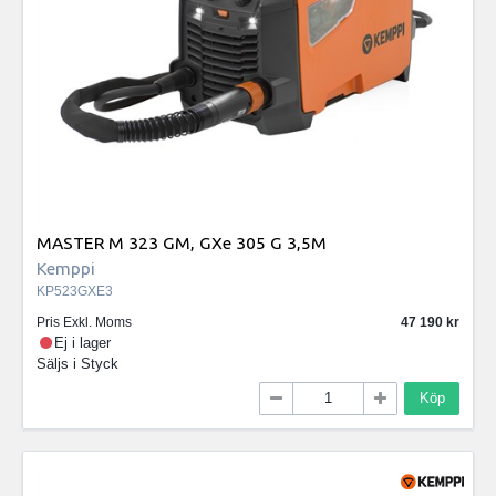
MASTER M 323 GM, GXe 305 G 3,5M
Kemppi
KP523GXE3
Pris Exkl. Moms
47 190
Ej i lager
Säljs i
Styck
Köp