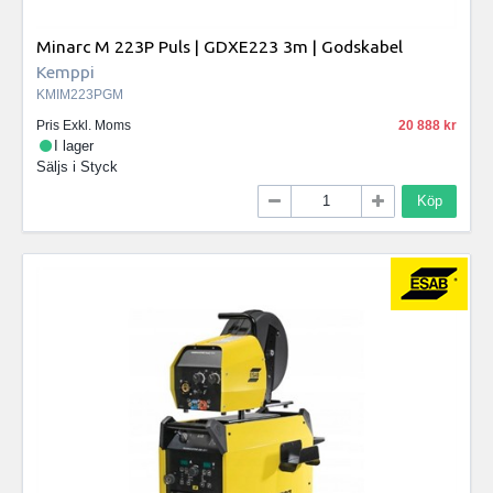
Minarc M 223P Puls | GDXE223 3m | Godskabel
Kemppi
KMIM223PGM
Pris Exkl. Moms
20 888
I lager
Säljs i
Styck
Köp