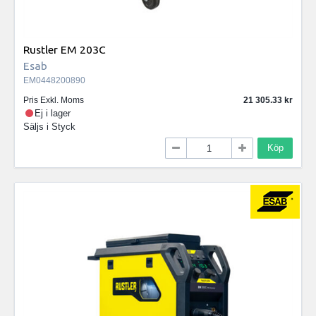
Rustler EM 203C
Esab
EM0448200890
Pris Exkl. Moms
21 305.33
Ej i lager
Säljs i
Styck
Köp