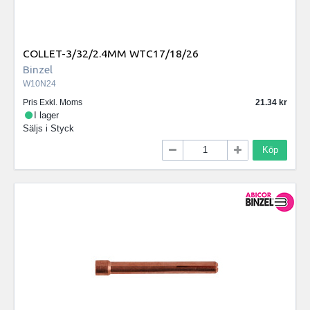
COLLET-3/32/2.4MM WTC17/18/26
Binzel
W10N24
Pris Exkl. Moms
21.34
I lager
Säljs i
Styck
Köp