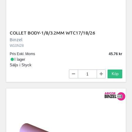
COLLET BODY-1/8/3.2MM WTC17/18/26
Binzel
W10N28
Pris Exkl. Moms
45.76
I lager
Säljs i
Styck
Köp