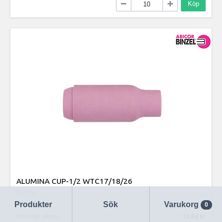
Köp
ALUMINA CUP-1/2 WTC17/18/26
Binzel
W10N46
Produkter
Sök
Varukorg
0
Pris Exkl. Moms
13.64