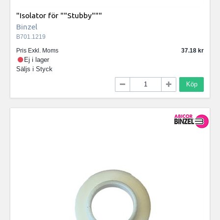
"Isolator för ""Stubby"""
Binzel
B701.1219
Pris Exkl. Moms
37.18
Ej i lager
Säljs i
Styck
Köp