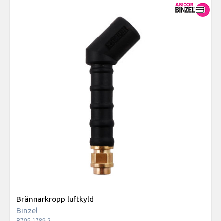
Brännarkropp luftkyld
Binzel
B705.1789.2