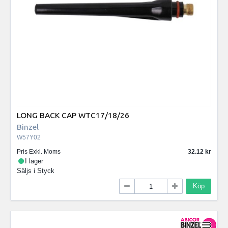
LONG BACK CAP WTC17/18/26
Binzel
W57Y02
Pris Exkl. Moms
32.12
I lager
Säljs i
Styck
Köp