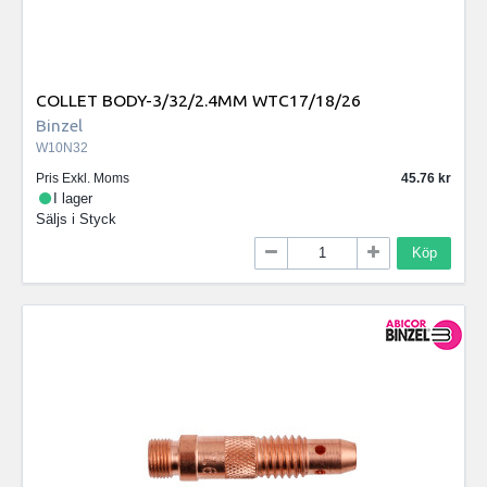
COLLET BODY-3/32/2.4MM WTC17/18/26
Binzel
W10N32
Pris Exkl. Moms
45.76
I lager
Säljs i
Styck
Köp