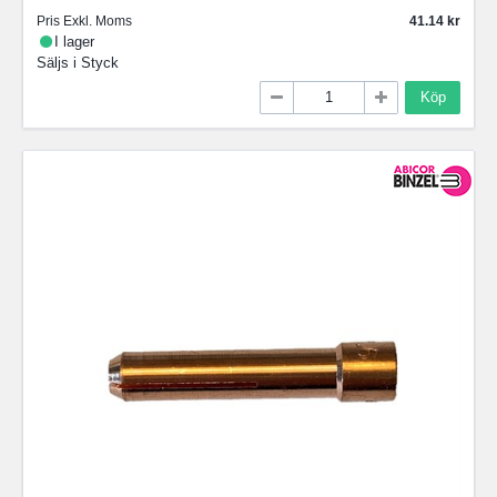
Pris Exkl. Moms
41.14
I lager
Säljs i
Styck
Köp