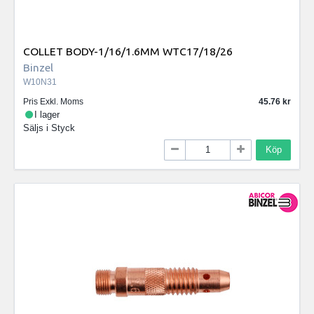
COLLET BODY-1/16/1.6MM WTC17/18/26
Binzel
W10N31
Pris Exkl. Moms
45.76
I lager
Säljs i
Styck
Köp