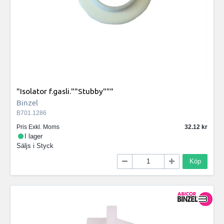
"Isolator f.gasli.""Stubby"""
Binzel
B701.1286
Pris Exkl. Moms
32.12
I lager
Säljs i
Styck
Köp