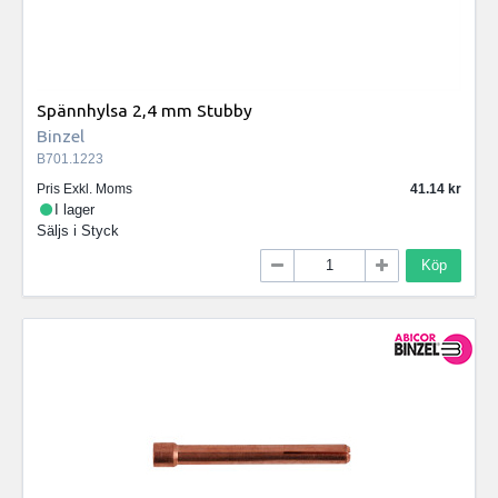
Spännhylsa 2,4 mm Stubby
Binzel
B701.1223
Pris Exkl. Moms
41.14
I lager
Säljs i
Styck
Köp