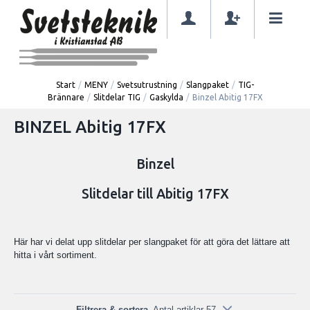
Start
/
MENY
/
Svetsutrustning
/
Slangpaket
/
TIG-
Brännare
/
Slitdelar TIG
/
Gaskylda
/
Binzel Abitig 17FX
BINZEL Abitig 17FX
Binzel
Slitdelar till Abitig 17FX
Här har vi delat upp slitdelar per slangpaket för att göra det lättare att
hitta i vårt sortiment.
Filtrera & sortera
Antal artiklar 57