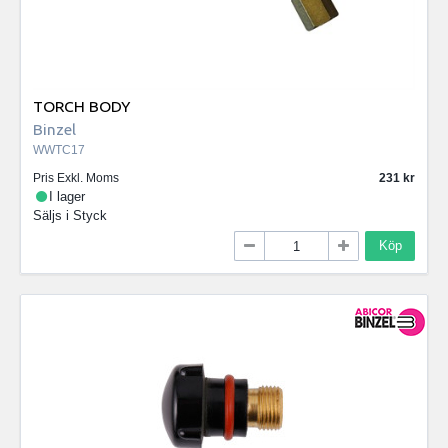
TORCH BODY
Binzel
WWTC17
Pris Exkl. Moms
231
I lager
Säljs i
Styck
Köp