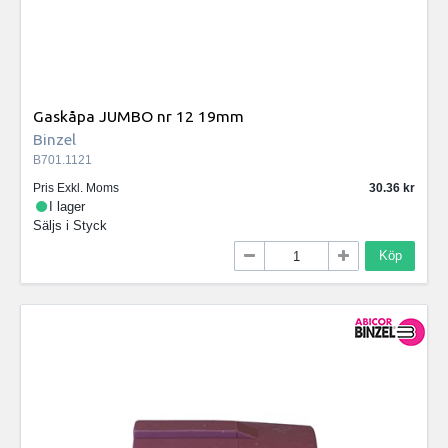
Gaskåpa JUMBO nr 12 19mm
Binzel
B701.1121
Pris Exkl. Moms
30.36
I lager
Säljs i
Styck
Köp