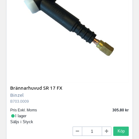
Brännarhuvud SR 17 FX
Binzel
B703.0009
Pris Exkl. Moms
305.80
I lager
Säljs i
Styck
Köp