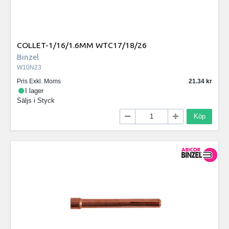
COLLET-1/16/1.6MM WTC17/18/26
Binzel
W10N23
Pris Exkl. Moms
21.34
I lager
Säljs i
Styck
Köp