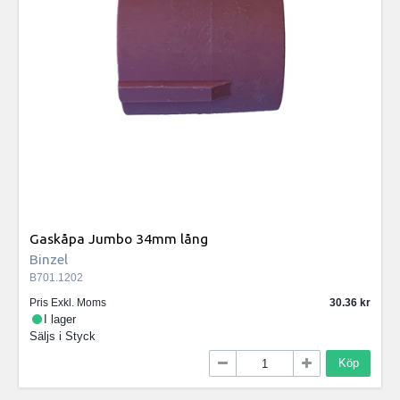
Gaskåpa Jumbo 34mm lång
Binzel
B701.1202
Pris Exkl. Moms
30.36
I lager
Säljs i
Styck
Köp