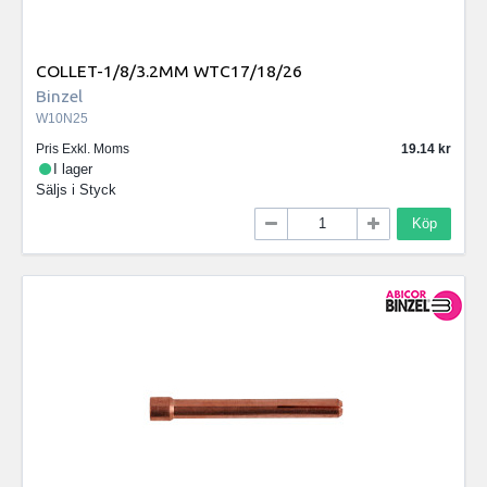
COLLET-1/8/3.2MM WTC17/18/26
Binzel
W10N25
Pris Exkl. Moms
19.14
I lager
Säljs i
Styck
Köp