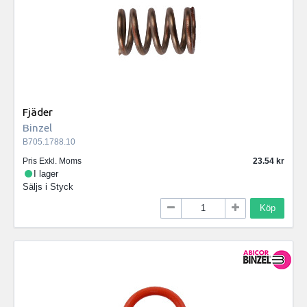
Fjäder
Binzel
B705.1788.10
Pris Exkl. Moms
23.54
I lager
Säljs i
Styck
Köp