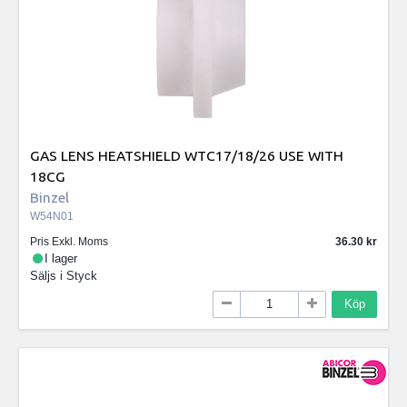
GAS LENS HEATSHIELD WTC17/18/26 USE WITH
18CG
Binzel
W54N01
Pris Exkl. Moms
36.30
I lager
Säljs i
Styck
Köp