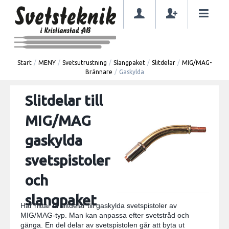
Start
/
MENY
/
Svetsutrustning
/
Slangpaket
/
Slitdelar
/
MIG/MAG-
Brännare
/
Gaskylda
Slitdelar till
MIG/MAG
gaskylda
svetspistoler
och
slangpaket
Här hittar ni slitdelar till gaskylda svetspistoler av
MIG/MAG-typ. Man kan anpassa efter svetstråd och
gänga. En del delar av svetspistolen går att byta ut