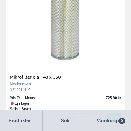
Mikrofilter dia 140 x 350
Nederman
NE40114110
Pris Exkl. Moms
1 725.80
Ej i lager
Säljs i
Styck
Köp
Produkter
Sök
Varukorg
0