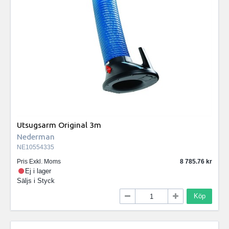
Utsugsarm Original 3m
Nederman
NE10554335
Pris Exkl. Moms
8 785.76
Ej i lager
Säljs i
Styck
Köp