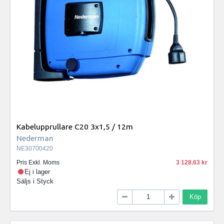
Kabelupprullare C20 3x1,5 / 12m
Nederman
NE30700420
Pris Exkl. Moms
3 128.63
Ej i lager
Säljs i
Styck
Köp