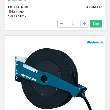
NE30710420
Pris Exkl. Moms
3 128.63
Ej i lager
Säljs i
Styck
Köp