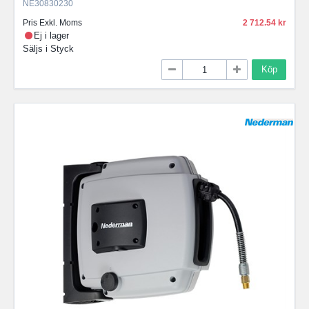
NE30830230
Pris Exkl. Moms
2 712.54
Ej i lager
Säljs i
Styck
Köp