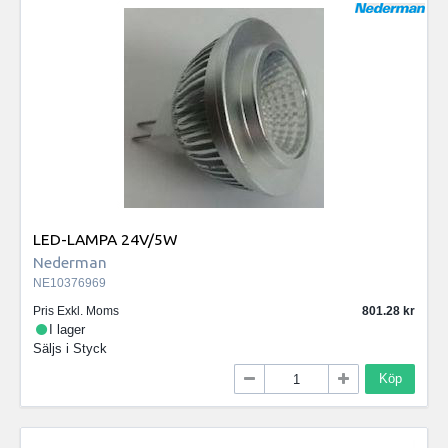
LED-LAMPA 24V/5W
Nederman
NE10376969
Pris Exkl. Moms
801.28
I lager
Säljs i
Styck
Köp