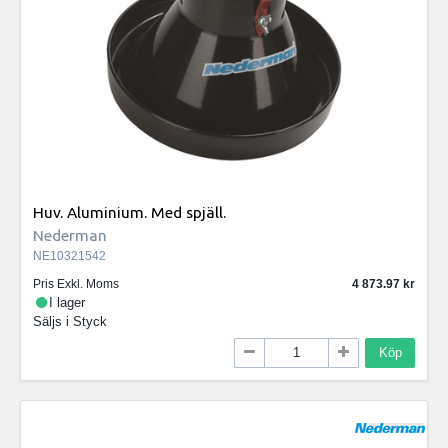
Huv. Aluminium. Med spjäll.
Nederman
NE10321542
Pris Exkl. Moms
4 873.97
I lager
Säljs i
Styck
Köp