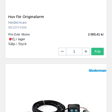
Huv för Originalarm
Nederman
NE10374308
Pris Exkl. Moms
2 065.41
Ej i lager
Säljs i
Styck
Köp