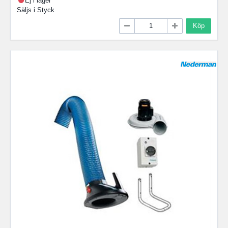
Ej i lager
Säljs i
Styck
Köp