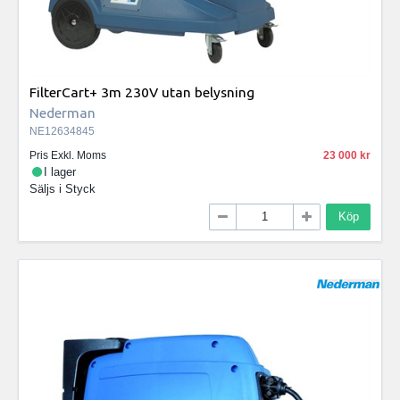
FilterCart+ 3m 230V utan belysning
Nederman
NE12634845
Pris Exkl. Moms
23 000
I lager
Säljs i
Styck
Köp