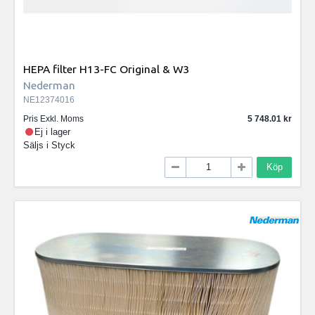
HEPA filter H13-FC Original & W3
Nederman
NE12374016
Pris Exkl. Moms
5 748.01
Ej i lager
Säljs i
Styck
Köp