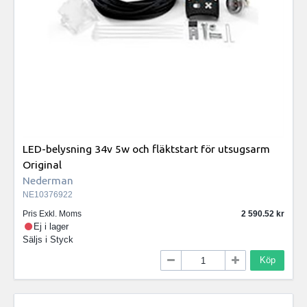
LED-belysning 34v 5w och fläktstart för utsugsarm
Original
Nederman
NE10376922
Pris Exkl. Moms
2 590.52
Ej i lager
Säljs i
Styck
Köp