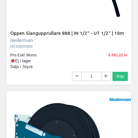
Öppen Slangupprullare 888 | IN 1/2" - UT 1/2" | 10m
Nederman
NE30800888
Pris Exkl. Moms
6 091.22
Ej i lager
Säljs i
Styck
Köp