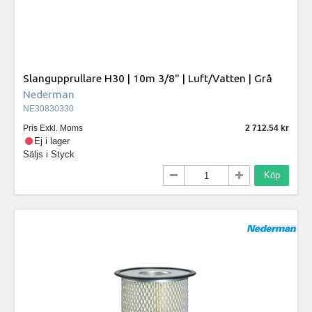
Slangupprullare H30 | 10m 3/8" | Luft/Vatten | Grå
Nederman
NE30830330
Pris Exkl. Moms
2 712.54
Ej i lager
Säljs i
Styck
Köp