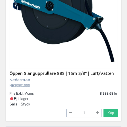
Öppen Slangupprullare 888 | 15m 3/8" | Luft/Vatten
Nederman
NE30801888
Pris Exkl. Moms
8 388.68
Ej i lager
Säljs i
Styck
Köp