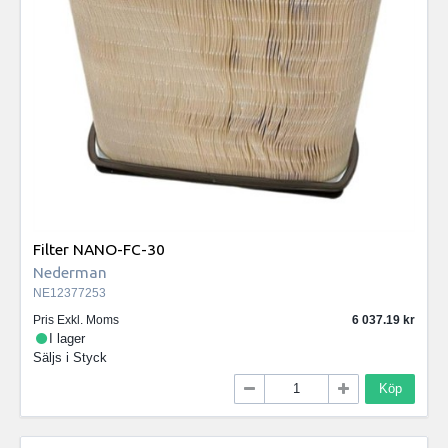
Filter NANO-FC-30
Nederman
NE12377253
Pris Exkl. Moms
6 037.19
I lager
Säljs i
Styck
Köp