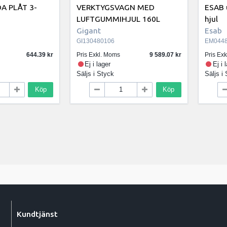
A PLÅT 3-
VERKTYGSVAGN MED
ESAB 
LUFTGUMMIHJUL 160L
hjul
Gigant
Esab
GI130480106
EM0448
644.39
Pris Exkl. Moms
9 589.07
Pris Ex
Ej i lager
Ej i 
Säljs i
Styck
Säljs i
Köp
Köp
Kundtjänst