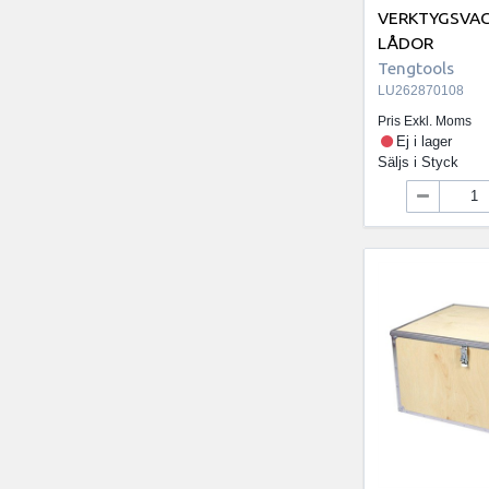
VERKTYGSVA
LÅDOR
Tengtools
LU262870108
Pris Exkl. Moms
Ej i lager
Säljs i
Styck