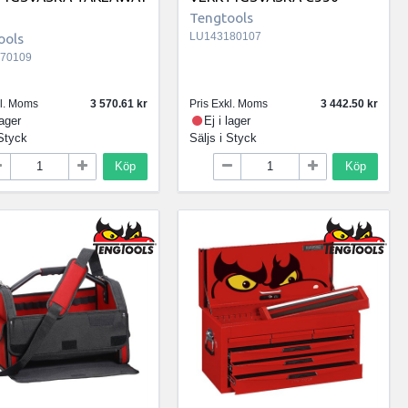
Tengtools
ools
LU143180107
70109
kl. Moms
3 570.61
Pris Exkl. Moms
3 442.50
lager
Ej i lager
Styck
Säljs i
Styck
Köp
Köp