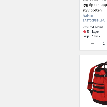
tyg öppen upp
styv botten
Bahco
BA4750FB1-19A
Pris Exkl. Moms
Ej i lager
Säljs i
Styck