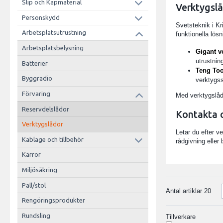
Slip och Kapmaterial
Verktygslå
Personskydd
Svetsteknik i Kr
Arbetsplatsutrustning
funktionella lös
Arbetsplatsbelysning
Gigant v
utrustnin
Batterier
Teng Too
Byggradio
verktygss
Förvaring
Med verktygslådo
Reservdelslådor
Kontakta o
Verktygslådor
Letar du efter v
Kablage och tillbehör
rådgivning eller
Kärror
Miljösäkring
Pall/stol
Antal artiklar
20
Rengöringsprodukter
Rundsling
Tillverkare