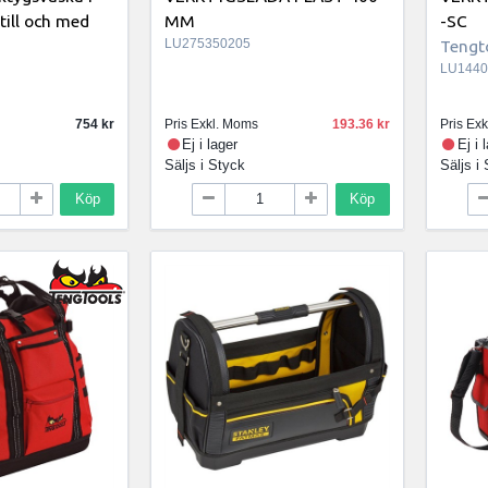
till och med
MM
-SC
LU275350205
Tengt
LU1440
754
Pris Exkl. Moms
193.36
Pris Ex
Ej i lager
Ej i 
Säljs i
Styck
Säljs i
Köp
Köp