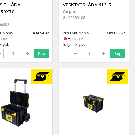
S T. LÅDA
VERKTYGSLÅDA 613-5
150X70
Gigant
t
GI109680108
00308
kl. Moms
434.54
Pris Exkl. Moms
3 091.52
lager
Ej i lager
Styck
Säljs i
Styck
Köp
Köp