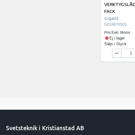
VERKTYGSLÅD
FACK
Gigant
GI119670503
Pris Exkl. Moms
Ej i lager
Säljs i
Styck
Svetsteknik i Kristianstad AB