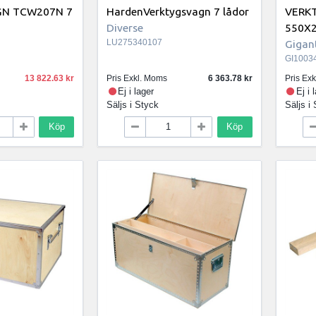
GN TCW207N 7
HardenVerktygsvagn 7 lådor
VERK
Diverse
550X
LU275340107
Gigan
GI1003
13 822.63
Pris Exkl. Moms
6 363.78
Pris Ex
Ej i lager
Ej i 
Säljs i
Styck
Säljs i
Köp
Köp