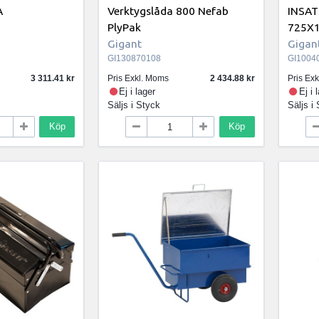
A
Verktygslåda 800 Nefab
INSAT
PlyPak
725X
Gigant
Gigan
GI130870108
GI1004
3 311.41
Pris Exkl. Moms
2 434.88
Pris Ex
Ej i lager
Ej i 
Säljs i
Styck
Säljs i
Köp
Köp