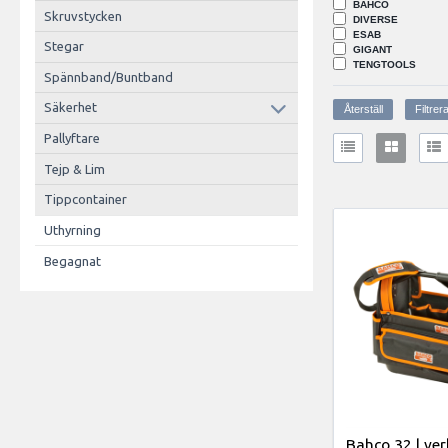
BAHCO
Skruvstycken
DIVERSE
ESAB
Stegar
GIGANT
TENGTOOLS
Spännband/Buntband
Säkerhet
Pallyftare
Tejp & Lim
Tippcontainer
Uthyrning
Begagnat
Bahco 32 l ver