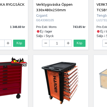
SKA RYGGSÄCK
Verktygsväska Öppen
VERK
330x480x250mm
TCSB
Gigant
Tengt
GI143360105
LU1731
1 346.60
Pris Exkl. Moms
743.65
Pris Ex
Ej i lager
Ej i 
Säljs i
Styck
Säljs i
Köp
Köp