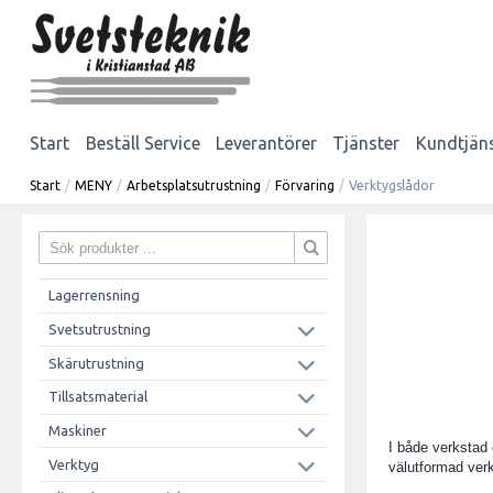
Start
Beställ Service
Leverantörer
Tjänster
Kundtjän
Start
/
MENY
/
Arbetsplatsutrustning
/
Förvaring
/
Verktygslådor
Lagerrensning
Svetsutrustning
Skärutrustning
Tillsatsmaterial
Maskiner
I både verkstad 
Verktyg
välutformad verk