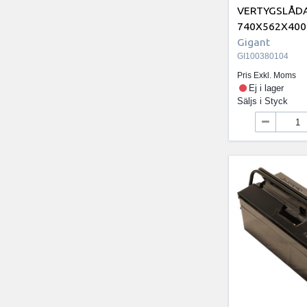
VERTYGSLÅD
740X562X400
Gigant
GI100380104
Pris Exkl. Moms
Ej i lager
Säljs i
Styck