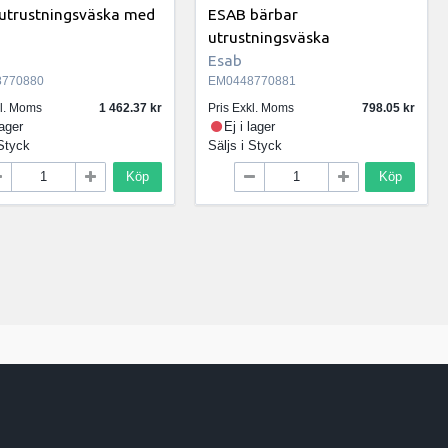
utrustningsväska med
ESAB bärbar
utrustningsväska
Esab
770880
EM0448770881
kl. Moms
1 462.37
Pris Exkl. Moms
798.05
lager
Ej i lager
Styck
Säljs i
Styck
Köp
Köp