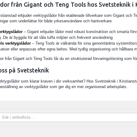
dor från Gigant och Teng Tools hos Svetsteknik i 
istianstad erbjuder verktygslådor från etablerade tillverkare som Gigant och T
ningar som underlättar för både yrkesanvändare och hantverkare.
erktygslådor
– Gigant erbjuder lådor med robust konstruktion och smarta förvar
g. De är byggda för att tåla tuffa miljöer och frekvent användning.
ls verktygslådor
– Teng Tools är välkända för sina genomtänkta systemlösni
atser eller anpassas efter egna behov. Med tydlig organisering och hållbara mate
r från Gigant och Teng Tools får du en strukturerad förvaringslösning som före
ss på Svetsteknik
erktygslådor som klarar kraven i din verksamhet? Hos Svetsteknik i Kristianst
 beställning av verktygslådor som ger dig en mer organiserad arbetsplats.