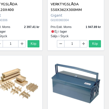
TYGSLÅDA
VERKTYGSLÅDA
220X400
550X362X300MM
t
Gigant
40306
GI100360304
kl. Moms
2 397.41
Pris Exkl. Moms
1 947.89
lager
Ej i lager
Styck
Säljs i
Styck
Köp
Köp