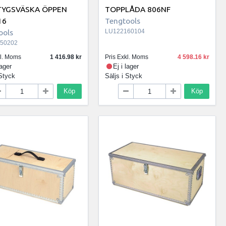
TYGSVÄSKA ÖPPEN
TOPPLÅDA 806NF
16
Tengtools
ools
LU122160104
50202
kl. Moms
1 416.98
Pris Exkl. Moms
4 598.16
lager
Ej i lager
Styck
Säljs i
Styck
Köp
Köp