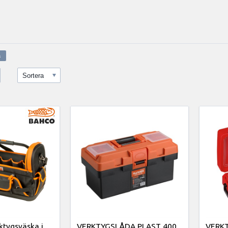
Sortera
ktygsväska i
VERKTYGSLÅDA PLAST 400
VERK