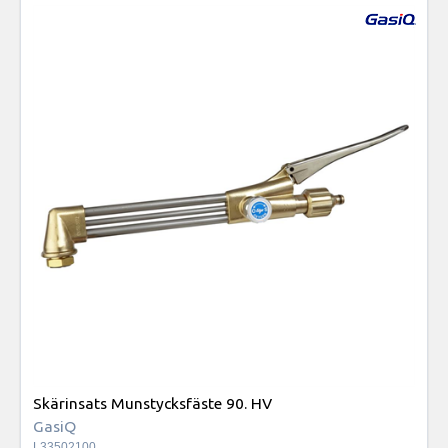
Skärinsats Munstycksfäste 90. HV
GasiQ
L33502100