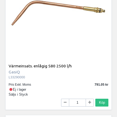
Värmeinsats. enlågig S80 2500 l/h
GasiQ
L33290000
Pris Exkl. Moms
791.05
Ej i lager
Säljs i
Styck
Köp