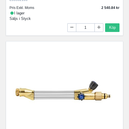
Pris Exkl. Moms
2 540.84
I lager
Säljs i
Styck
Köp