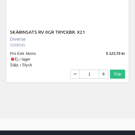
SKÄRINSATS RV 0GR TRYCKBR. X21
Diverse
G308545
Pris Exkl. Moms
5 123.70
Ej i lager
Säljs i
Styck
Köp