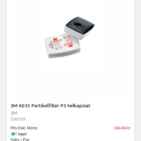
3M 6035 Partikelfilter P3 helkapslat
3M
S36035F
Pris Exkl. Moms
164.08
I lager
Säljs i
Par