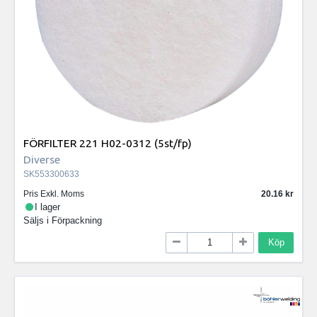
FÖRFILTER 221 H02-0312 (5st/fp)
Diverse
SK553300633
Pris Exkl. Moms
20.16
I lager
Säljs i
Förpackning
Köp