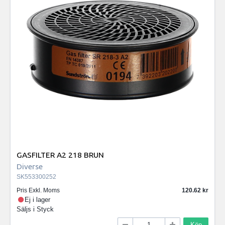
GASFILTER A2 218 BRUN
Diverse
SK553300252
Pris Exkl. Moms
120.62
Ej i lager
Säljs i
Styck
Köp