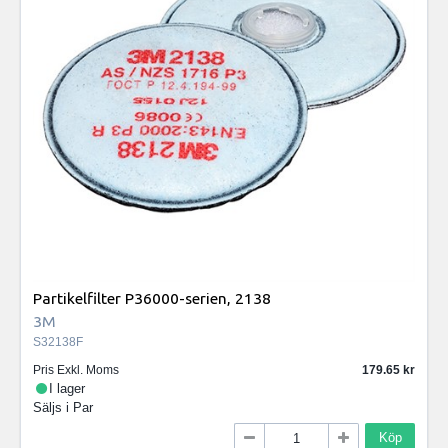
Partikelfilter P36000-serien, 2138
3M
S32138F
Pris Exkl. Moms
179.65
I lager
Säljs i
Par
Köp