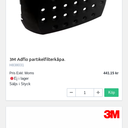
3M Adflo partikelfilterkåpa.
H838031
Pris Exkl. Moms
441.15
Ej i lager
Säljs i
Styck
Köp