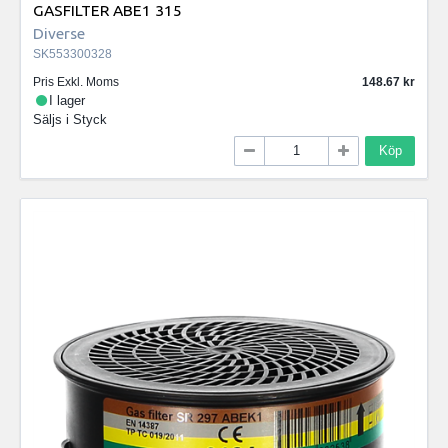
GASFILTER ABE1 315
Diverse
SK553300328
Pris Exkl. Moms
148.67
I lager
Säljs i
Styck
Köp