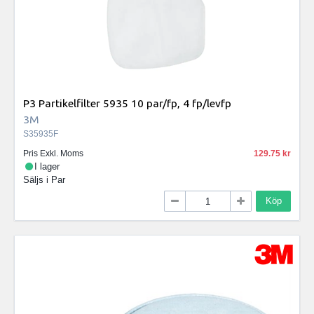
P3 Partikelfilter 5935 10 par/fp, 4 fp/levfp
3M
S35935F
Pris Exkl. Moms
129.75
I lager
Säljs i
Par
Köp