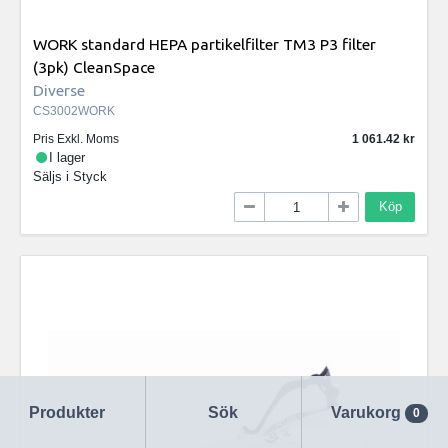
WORK standard HEPA partikelfilter TM3 P3 filter
(3pk) CleanSpace
Diverse
CS3002WORK
Pris Exkl. Moms
1 061.42
I lager
Säljs i
Styck
Köp
Produkter
Sök
Varukorg
0