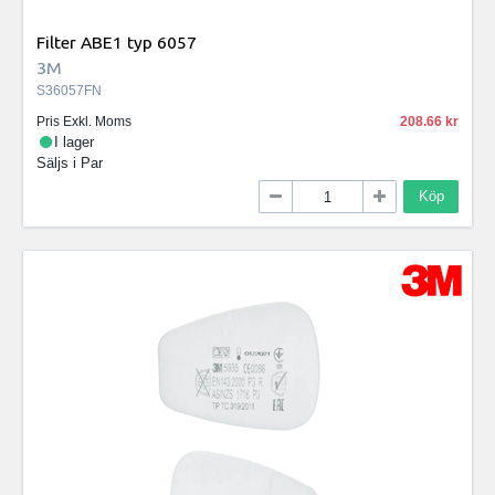
Filter ABE1 typ 6057
3M
S36057FN
Pris Exkl. Moms
208.66
I lager
Säljs i
Par
Köp