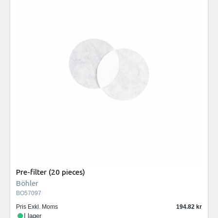
Pre-filter (20 pieces)
Böhler
BO57097
Pris Exkl. Moms
194.82
I lager