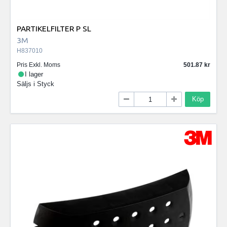
PARTIKELFILTER P SL
3M
H837010
Pris Exkl. Moms
501.87
I lager
Säljs i
Styck
Köp