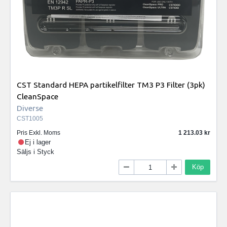
CST Standard HEPA partikelfilter TM3 P3 Filter (3pk)
CleanSpace
Diverse
CST1005
Pris Exkl. Moms
1 213.03
Ej i lager
Säljs i
Styck
Köp