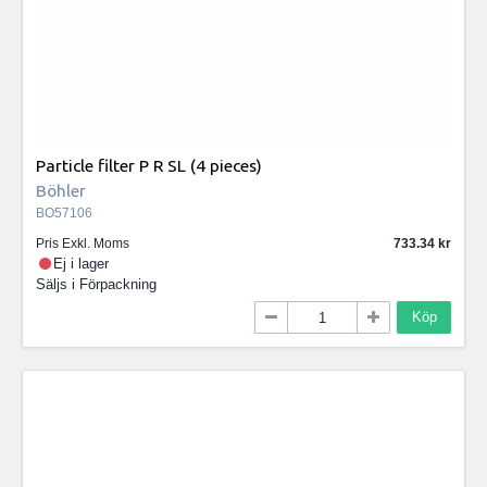
Particle filter P R SL (4 pieces)
Böhler
BO57106
Pris Exkl. Moms
733.34
Ej i lager
Säljs i
Förpackning
Köp