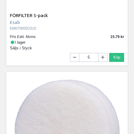
FÖRFILTER 5-pack
Esab
EM0700002310
Pris Exkl. Moms
15.79
I lager
Säljs i
Styck
Köp