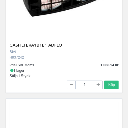
GASFILTERA1B1E1 ADFLO
3M
H837242
Pris Exkl. Moms
1 068.54
I lager
Säljs i
Styck
Köp