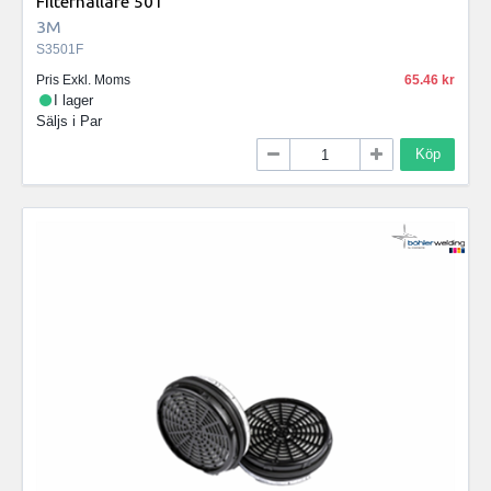
Filterhållare 501
3M
S3501F
Pris Exkl. Moms
65.46
I lager
Säljs i
Par
Köp