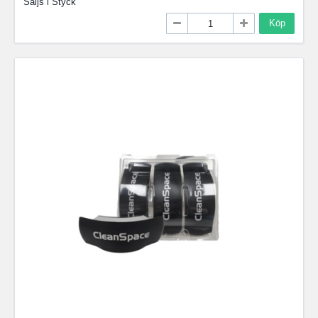
Säljs i
Styck
Köp