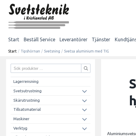
Start
Beställ Service
Leverantörer
Tjänster
Kundtjän
Start
/
Tipshörnan
/
Svetsning
/
Svetsa aluminium med TIG
S
Lagerrensning
Svetsutrustning
h
Skärutrustning
Tillsatsmaterial
Maskiner
Verktyg
Aluminiumsvetsni