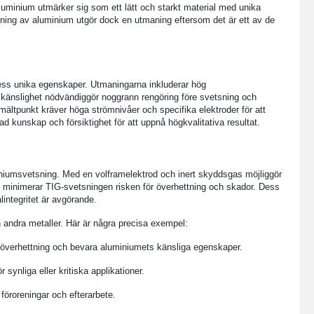
Aluminium utmärker sig som ett lätt och starkt material med unika
ning av aluminium utgör dock en utmaning eftersom det är ett av de
ss unika egenskaper. Utmaningarna inkluderar hög
nskänslighet nödvändiggör noggrann rengöring före svetsning och
ältpunkt kräver höga strömnivåer och specifika elektroder för att
kunskap och försiktighet för att uppnå högkvalitativa resultat.
niumsvetsning. Med en volframelektrod och inert skyddsgas möjliggör
um, minimerar TIG-svetsningen risken för överhettning och skador. Dess
integritet är avgörande.
h andra metaller. Här är några precisa exempel:
a överhettning och bevara aluminiumets känsliga egenskaper.
 synliga eller kritiska applikationer.
 föroreningar och efterarbete.