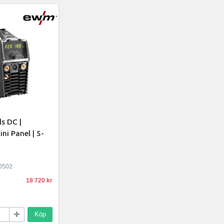
ls DC |
ni Panel | 5-
0502
18 720
Köp