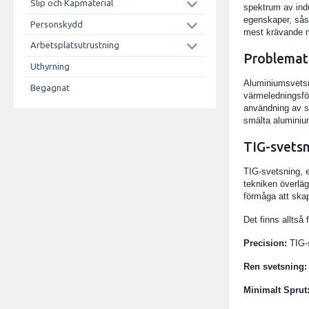
Slip och Kapmaterial
spektrum av indu
egenskaper, sås
Personskydd
mest krävande m
Arbetsplatsutrustning
Problemat
Uthyrning
Aluminiumsvetsn
Begagnat
värmeledningsför
användning av sk
smälta aluminium
TIG-svetsn
TIG-svetsning, 
tekniken överläg
förmåga att skap
Det finns alltså
Precision:
TIG-s
Ren svetsning:
Minimalt Sprut