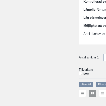
Kontrollerad s
Lämplig för tun
Låg värmeinve
Möjlighet att sv
Är ni i behov av 
Antal artiklar
1
Tillverkare
EWM