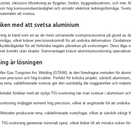
strier, inklusive tillverkning av flygplan, fordon, byggnadssektorn, och mer. 
om hög korrosionsbeständighet och utmärkt elektrisk ledningsförmåga. Svets
aterialen att svetsa.
iken med att svetsa aluminium
ing är känd som en av de mest utmanande svetsprocesserna på grund av de
måga, vilket kräver precisionskontroll för att undvika deformation. Oxidatio
yddsåtgärder för att förhindra negativ påverkan på svetsningen. Dess låga sm
et korrekt utan skador. Sammantaget kräver aluminiumsvetsning specialiserad 
ing är lösningen
eller Gas Tungsten Arc Welding (GTAW), är den föredragna metoden för alumi
sen precision och hög kvalitet. Perfekt för kritiska projekt, särskilt alumini
a rena, väldefinierade svetsar gör den oumbärlig där noggrannhet och material
 flertalet fördelar med att nyttja TIG-svetsning när man svetsar i aluminium oc
vetsning möjliggör extremt hög precision, vilket är avgörande för att undvik
Metoden producerar rena, väldefinierade svetsfogar, vilket är särskilt viktigt för
:
TIG-svetsning genererar minimalt sprut, vilket bidrar till att minska risken för