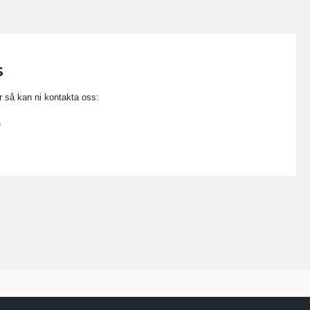
s
or så kan ni kontakta oss:
0