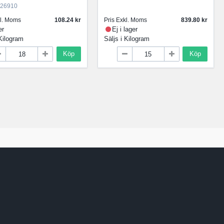
26910
kl. Moms
108.24
Pris Exkl. Moms
839.80
er
Ej i lager
Kilogram
Säljs i
Kilogram
Köp
Köp