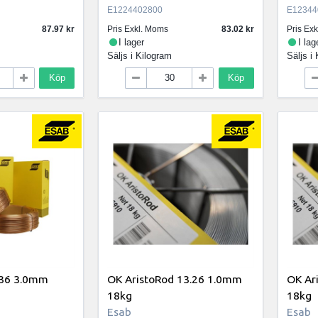
E1224402800
E12344
87.97
Pris Exkl. Moms
83.02
Pris Ex
I lager
I lag
Säljs i
Kilogram
Säljs i
Köp
Köp
.36 3.0mm
OK AristoRod 13.26 1.0mm
OK Ar
18kg
18kg
Esab
Esab