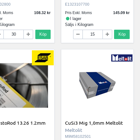
02800
E1323107700
kl. Moms
108.32
Pris Exkl. Moms
145.09
er
I lager
Kilogram
Säljs i
Kilogram
Köp
Köp
istoRod 13.26 1.2mm
CuSi3 Mig 1,0mm Meltolit
Meltolit
M9M58102501