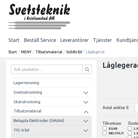
Start
Beställ Service
Leverantörer
Tjänster
Kundtjän
Start
/
MENY
/
Tillsatsmaterial
/
Solidtråd
/
Låglegerat
Låglegera
Lagerrensning
Svetsutrustning
Skärutrustning
Antal artiklar
8
Tillsatsmaterial
Belagda Elektroder (SMAW)
Tillverkare
Storl
ESAB
1.
TIG-tråd
MELTOLIT
1.
3.