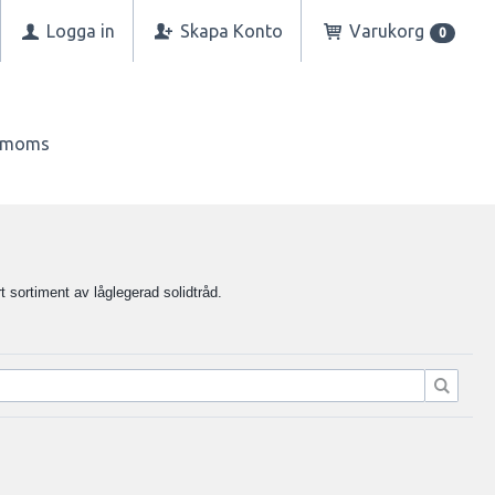
Logga in
Skapa Konto
Varukorg
0
n moms
t sortiment av låglegerad solidtråd.