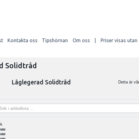
st
Kontakta oss
Tipshörnan
Om oss
|
Priser visas uta
d Solidtråd
Låglegerad Solidtråd
Detta är vår
ek
0MM
2MM
0MM