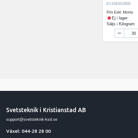
E1336302800
Pris Exkl. Moms
Ej i lager
Säljs i
Kilogram
Svetsteknik i Kristianstad AB
support@svetsteknik-ksd.se
Växel: 044-28 28 00