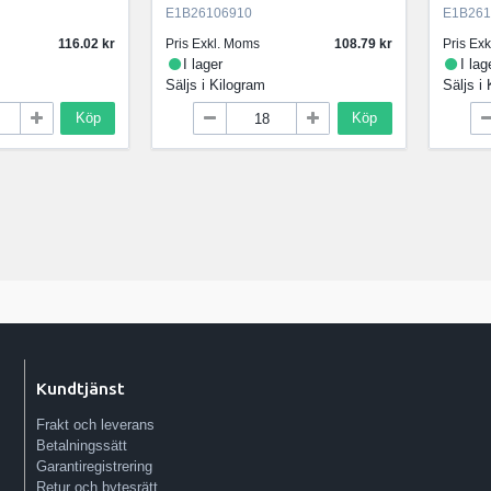
E1B26106910
E1B261
116.02
Pris Exkl. Moms
108.79
Pris Ex
I lager
I lag
Säljs i
Kilogram
Säljs i
Köp
Köp
Kundtjänst
Frakt och leverans
Betalningssätt
Garantiregistrering
Retur och bytesrätt