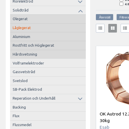
Rörelektrod
4.
Solidtråd
Olegerat
Låglegerat
Aluminium
Rostfritt och Höglegerat
Hårdsvetsning
Volframelektroder
Gassvetstråd
Svetslod
SB-Pack Elektrod
Reperation och Underhåll
Backing
OK Autrod 12
Flux
30kg
Flussmedel
Esab