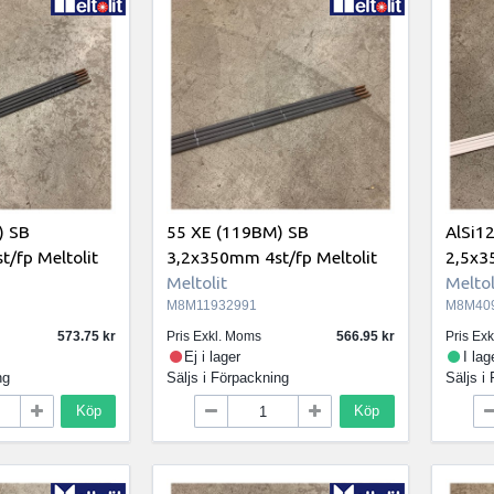
) SB
55 XE (119BM) SB
AlSi12
/fp Meltolit
3,2x350mm 4st/fp Meltolit
2,5x3
Meltolit
Meltol
M8M11932991
M8M40
573.75
Pris Exkl. Moms
566.95
Pris Ex
Ej i lager
I lag
ng
Säljs i
Förpackning
Säljs i
Köp
Köp