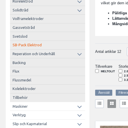
Rörelektrod
vilket gör dem 
Solidtråd
Pålitliga
Lättanvä
Volframelektroder
Mångsid
Gassvetstråd
Svetslod
SB-Pack Elektrod
Antal artiklar
12
Reperation och Underhåll
Backing
Tillverkare
Storl
Flux
MELTOLIT
2.
2.
Flussmedel
3.
Kolelektroder
Tillbehör
Maskiner
Verktyg
Slip och Kapmaterial