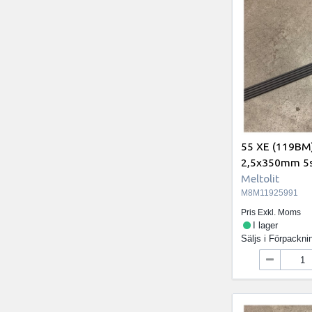
55 XE (119BM
2,5x350mm 5st
Meltolit
M8M11925991
Pris Exkl. Moms
I lager
Säljs i
Förpackni