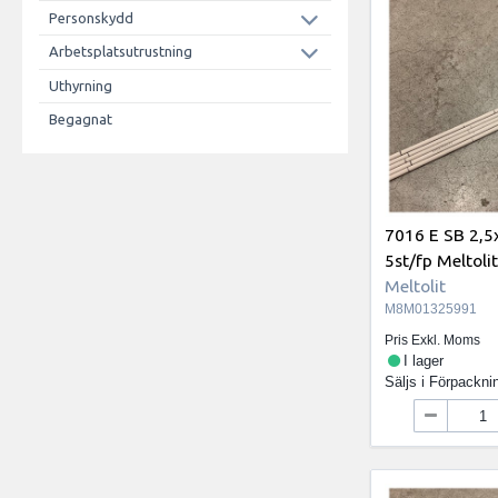
Personskydd
Arbetsplatsutrustning
Uthyrning
Begagnat
7016 E SB 2
5st/fp Meltoli
Meltolit
M8M01325991
Pris Exkl. Moms
I lager
Säljs i
Förpackni