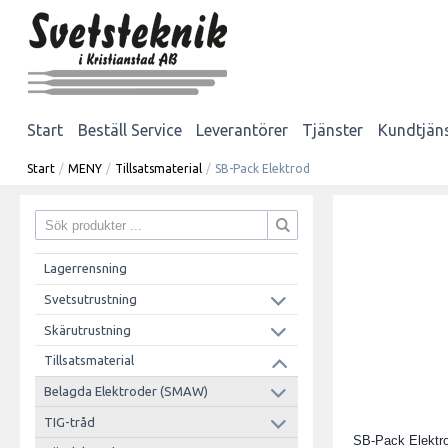
Start
Beställ Service
Leverantörer
Tjänster
Kundtjän
Start
/
MENY
/
Tillsatsmaterial
/
SB-Pack Elektrod
Lagerrensning
Svetsutrustning
Skärutrustning
Tillsatsmaterial
Belagda Elektroder (SMAW)
TIG-tråd
SB-Pack Elektrod