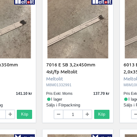
,5x350mm
7016 E SB 3,2x450mm
6013 
t
4st/fp Meltolit
2,0x3
Meltolit
Meltol
M8M01332991
M8M10
141.10
Pris Exkl. Moms
137.70
Pris Ex
I lager
I lag
ng
Säljs i
Förpackning
Säljs i
Köp
Köp