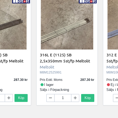
) SB
316L E (1125) SB
312 E
/fp Meltolit
2,5x350mm 5st/fp Meltolit
5st/fp
Meltolit
Meltol
M8M12525991
M8M10
287.30
Pris Exkl. Moms
287.30
Pris Ex
I lager
Ej i 
ng
Säljs i
Förpackning
Säljs i
Köp
Köp