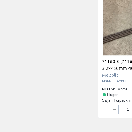
71160 E (7116
3,2x450mm 4st
Meltolit
M8M71132991
Pris Exkl. Moms
I lager
Säljs i
Förpackni