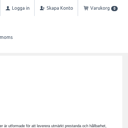
Logga in
Skapa Konto
Varukorg
0
n moms
er är utformade för att leverera utmärkt prestanda och hållbarhet,