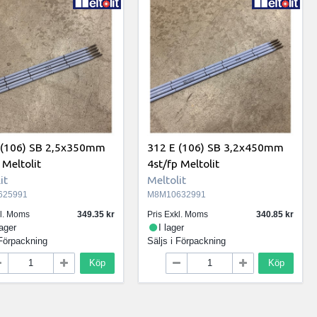
 (106) SB 2,5x350mm
312 E (106) SB 3,2x450mm
 Meltolit
4st/fp Meltolit
it
Meltolit
625991
M8M10632991
kl. Moms
349.35
Pris Exkl. Moms
340.85
lager
I lager
Förpackning
Säljs i
Förpackning
Köp
Köp