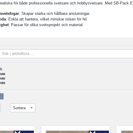
idealiska för både professionella svetsare och hobbysvetsare. Med SB-Pack El
 svetsfogar
: Skapar starka och hållbara anslutningar.
nda
: Enkla att hantera, vilket minskar risken för fel.
ighet
: Passar för olika svetsprojekt och material.
ek
0MM
5MM
2MM
Sortera