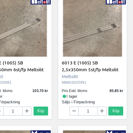
E (1005) SB
6013 E (1005) SB
50mm 6st/fp Meltolit
2,5x350mm 5st/fp Meltolit
it
Meltolit
020991
M8M10025991
kl. Moms
103.70
Pris Exkl. Moms
85.85
er
I lager
Förpackning
Säljs i
Förpackning
Köp
Köp