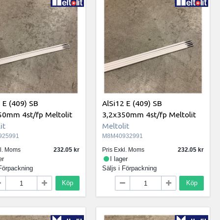
 E (409) SB
AlSi12 E (409) SB
50mm 4st/fp Meltolit
3,2x350mm 4st/fp Meltolit
it
Meltolit
925991
M8M40932991
kl. Moms
232.05
Pris Exkl. Moms
232.05
er
I lager
Förpackning
Säljs i
Förpackning
Köp
Köp