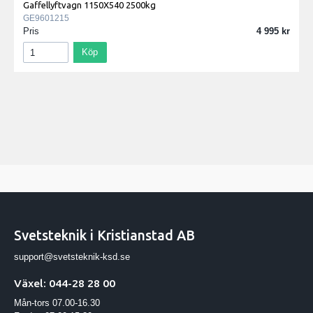
Gaffellyftvagn 1150X540 2500kg
GE9601215
Pris
4 995
Köp
Svetsteknik i Kristianstad AB
support@svetsteknik-ksd.se
Växel: 044-28 28 00
Mån-tors 07.00-16.30