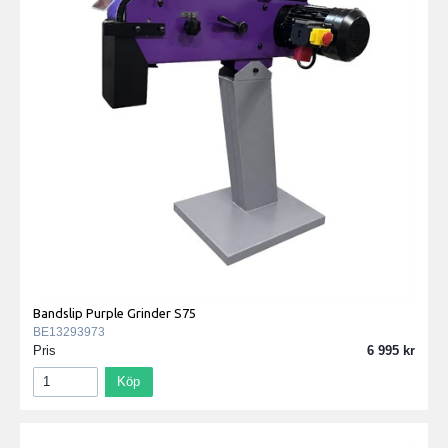
Bandslip Purple Grinder S75
BE13293973
Pris
6 995
Köp