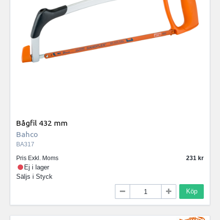
Bågfil 432 mm
Bahco
BA317
Pris Exkl. Moms
231
Ej i lager
Säljs i
Styck
Köp