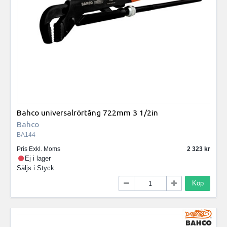
Bahco universalrörtång 722mm 3 1/2in
Bahco
BA144
Pris Exkl. Moms
2 323
Ej i lager
Säljs i
Styck
Köp