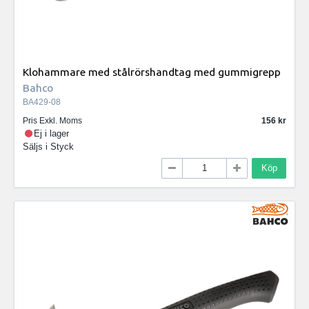
Klohammare med stålrörshandtag med gummigrepp
Bahco
BA429-08
Pris Exkl. Moms
156
Ej i lager
Säljs i
Styck
Köp