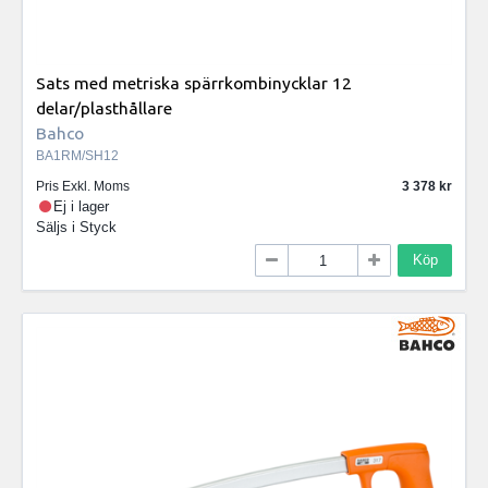
Sats med metriska spärrkombinycklar 12
delar/plasthållare
Bahco
BA1RM/SH12
Pris Exkl. Moms
3 378
Ej i lager
Säljs i
Styck
Köp