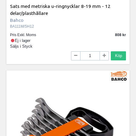
Sats med metriska u-ringnycklar 8-19 mm - 12
delar/plasthållare
Bahco
BA111M/SH12
Pris Exkl. Moms
808
Ej i lager
Säljs i
Styck
Köp