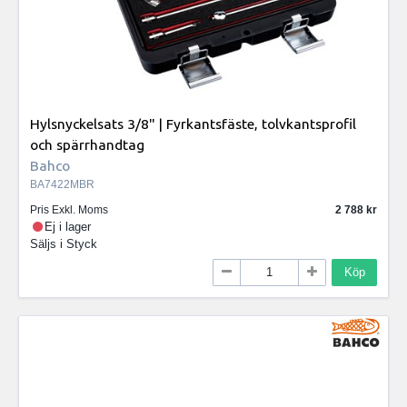
Hylsnyckelsats 3/8" | Fyrkantsfäste, tolvkantsprofil
och spärrhandtag
Bahco
BA7422MBR
Pris Exkl. Moms
2 788
Ej i lager
Säljs i
Styck
Köp