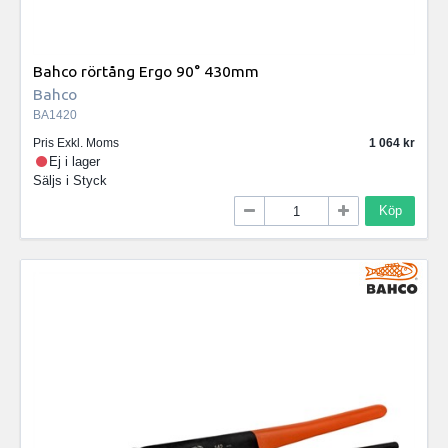
Bahco rörtång Ergo 90° 430mm
Bahco
BA1420
Pris Exkl. Moms
1 064
Ej i lager
Säljs i
Styck
Köp