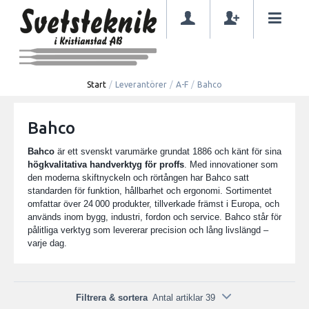
Start
/
Leverantörer
/
A-F
/
Bahco
Bahco
Bahco
är ett svenskt varumärke grundat 1886 och känt för sina
högkvalitativa handverktyg för proffs
. Med innovationer som
den moderna skiftnyckeln och rörtången har Bahco satt
standarden för funktion, hållbarhet och ergonomi. Sortimentet
omfattar över 24 000 produkter, tillverkade främst i Europa, och
används inom bygg, industri, fordon och service. Bahco står för
pålitliga verktyg som levererar precision och lång livslängd –
varje dag.
Filtrera & sortera
Antal artiklar 39