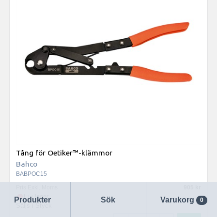
Tång för Oetiker™-klämmor
Bahco
BABPOC15
Pris Exkl. Moms
905
Ej i lager
Produkter
Sök
Varukorg
0
Säljs i
Styck