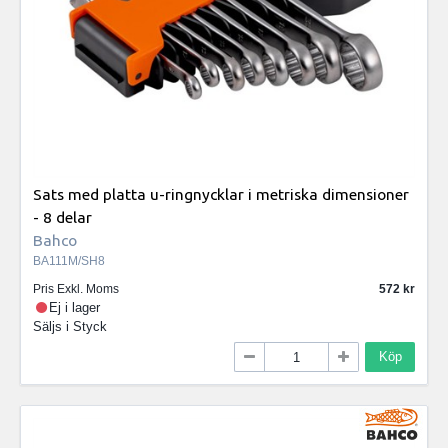
Sats med platta u-ringnycklar i metriska dimensioner
- 8 delar
Bahco
BA111M/SH8
Pris Exkl. Moms
572
Ej i lager
Säljs i
Styck
Köp