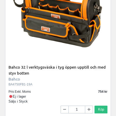
Bahco 32 l verktygsväska i tyg öppen upptill och med
styv botten
Bahco
BA4750FB1-19A
Pris Exkl. Moms
754
Ej i lager
Säljs i
Styck
Köp