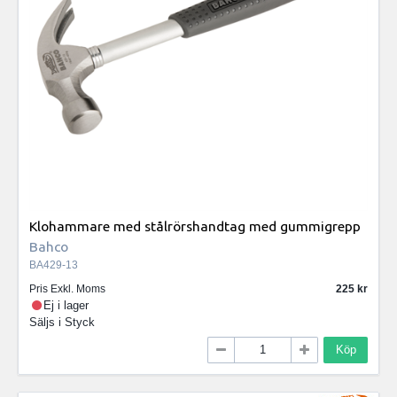
Klohammare med stålrörshandtag med gummigrepp
Bahco
BA429-13
Pris Exkl. Moms
225
Ej i lager
Säljs i
Styck
Köp