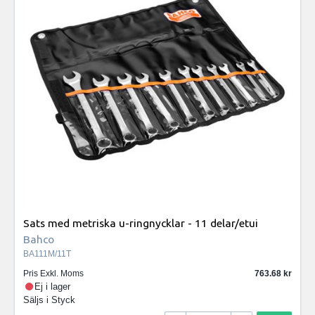
Sats med metriska u-ringnycklar - 11 delar/etui
Bahco
BA111M/11T
Pris Exkl. Moms
763.68
Ej i lager
Säljs i
Styck