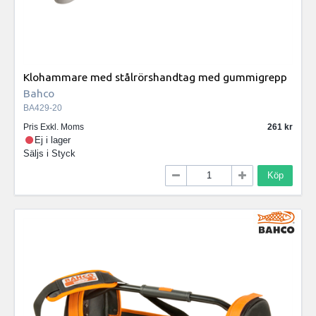
Klohammare med stålrörshandtag med gummigrepp
Bahco
BA429-20
Pris Exkl. Moms
261
Ej i lager
Säljs i
Styck
Köp