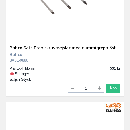
Bahco Sats Ergo skruvmejslar med gummigrepp 6st
Bahco
BABE-9886
Pris Exkl. Moms
531
Ej i lager
Säljs i
Styck
Köp