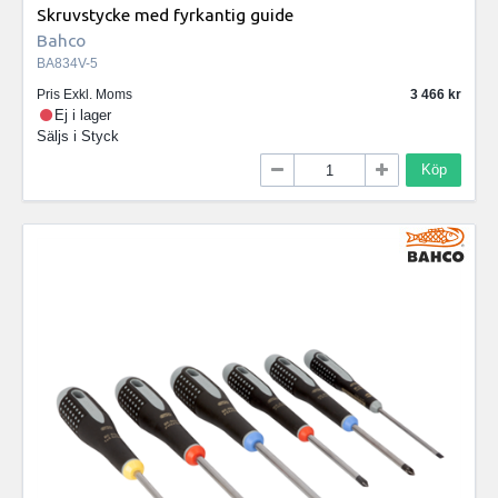
Skruvstycke med fyrkantig guide
Bahco
BA834V-5
Pris Exkl. Moms
3 466
Ej i lager
Säljs i
Styck
Köp