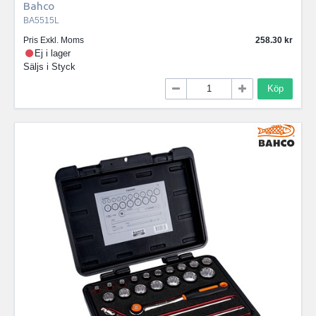
Bahco
BA5515L
Pris Exkl. Moms
258.30
Ej i lager
Säljs i
Styck
Köp