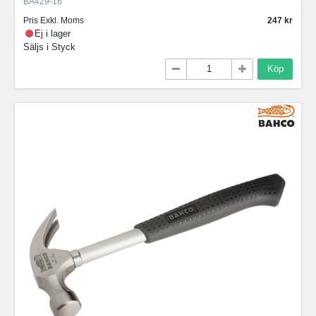
BA429-16
Pris Exkl. Moms
247
Ej i lager
Säljs i
Styck
Köp