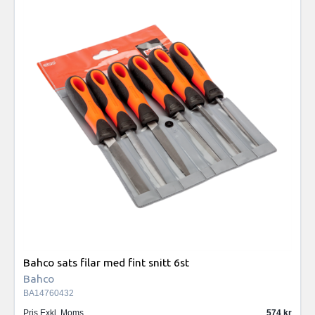
Bahco sats filar med fint snitt 6st
Bahco
BA14760432
Pris Exkl. Moms
574