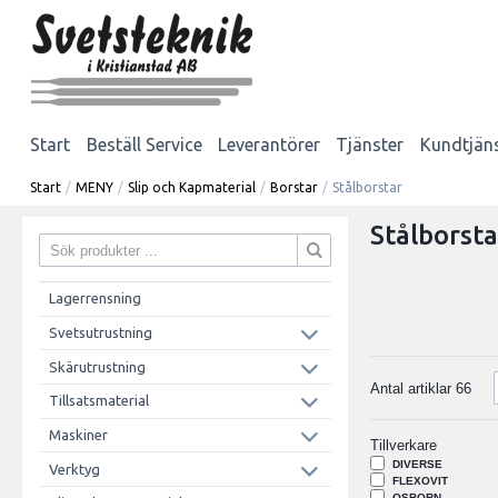
Start
Beställ Service
Leverantörer
Tjänster
Kundtjän
Start
/
MENY
/
Slip och Kapmaterial
/
Borstar
/
Stålborstar
Stålborsta
Lagerrensning
Svetsutrustning
Skärutrustning
Antal artiklar
66
Tillsatsmaterial
Maskiner
Tillverkare
DIVERSE
Verktyg
FLEXOVIT
OSBORN