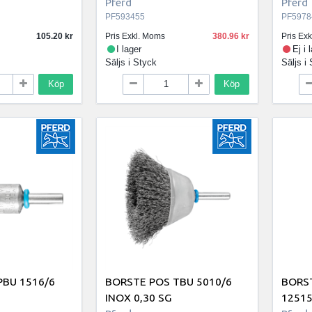
Pferd
Pferd
PF593455
PF5978
105.20
Pris Exkl. Moms
380.96
Pris Ex
I lager
Ej i 
Säljs i
Styck
Säljs i
Köp
Köp
PBU 1516/6
BORSTE POS TBU 5010/6
BORS
INOX 0,30 SG
12515