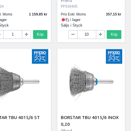
Pferd
24
PF530405
kl. Moms
1 159.85
Pris Exkl. Moms
357.15
lager
Ej i lager
Styck
Säljs i
Styck
Köp
Köp
AR TBU 4015/6 ST
BORSTAR TBU 4015/6 INOX
0,20
Pferd