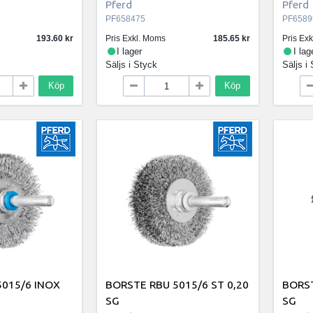
Pferd
Pferd
PF658475
PF6589
193.60
Pris Exkl. Moms
185.65
Pris Ex
I lager
I lag
Säljs i
Styck
Säljs i
Köp
Köp
5015/6 INOX
BORSTE RBU 5015/6 ST 0,20
BORST
SG
SG