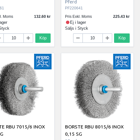
Pferd
61
PF220641
kl. Moms
132.60
Pris Exkl. Moms
225.43
lager
Ej i lager
Styck
Säljs i
Styck
Köp
Köp
E RBU 7015/6 INOX
BORSTE RBU 8015/6 INOX
SG
0,15 SG