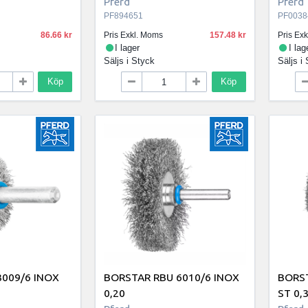
Pferd
Pferd
PF894651
PF0038
86.66
Pris Exkl. Moms
157.48
Pris Ex
I lager
I lag
Säljs i
Styck
Säljs i
Köp
Köp
3009/6 INOX
BORSTAR RBU 6010/6 INOX
BORST
0,20
ST 0,