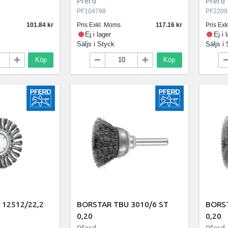
Pferd
Pferd
PF104798
PF2209
101.84
Pris Exkl. Moms
117.16
Pris Ex
Ej i lager
Ej i 
Säljs i
Styck
Säljs i
Köp
Köp
 12512/22,2
BORSTAR TBU 3010/6 ST
BORST
0,20
0,20
Pferd
Pferd