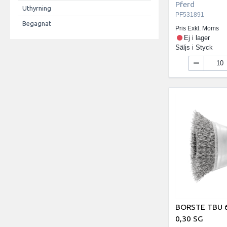
Pferd
Uthyrning
PF531891
Begagnat
Pris Exkl. Moms
Ej i lager
Säljs i
Styck
BORSTE TBU 
0,30 SG