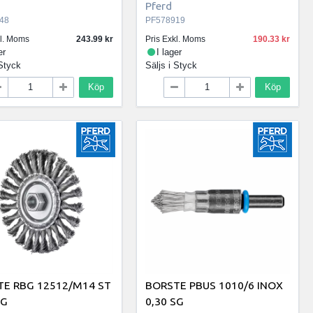
Pferd
48
PF578919
kl. Moms
243.99
Pris Exkl. Moms
190.33
er
I lager
Styck
Säljs i
Styck
Köp
Köp
E RBG 12512/M14 ST
BORSTE PBUS 1010/6 INOX
SG
0,30 SG