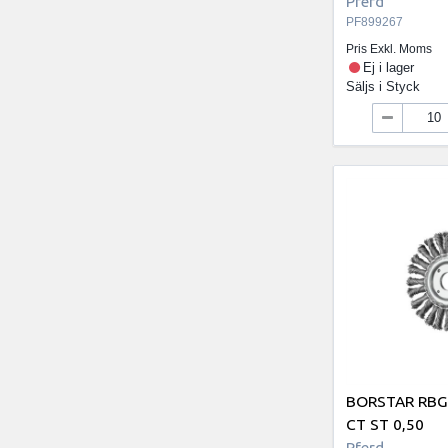
Pferd
PF899267
Pris Exkl. Moms
Ej i lager
Säljs i
Styck
BORSTAR RBG
CT ST 0,50
Pferd