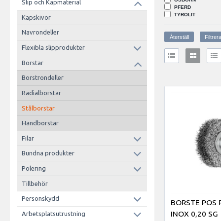
Slip och Kapmaterial
PFERD
TYROLIT
Kapskivor
Navrondeller
Flexibla slipprodukter
Borstar
Borstrondeller
Radialborstar
Stålborstar
Handborstar
Filar
Bundna produkter
Polering
Tillbehör
Personskydd
BORSTE POS 
INOX 0,20 SG
Arbetsplatsutrustning