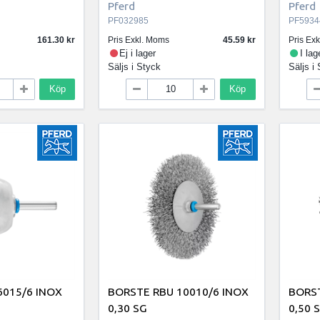
Pferd
Pferd
PF032985
PF5934
161.30
Pris Exkl. Moms
45.59
Pris Ex
Ej i lager
I lag
Säljs i
Styck
Säljs i
Köp
Köp
6015/6 INOX
BORSTE RBU 10010/6 INOX
BORST
0,30 SG
0,50 