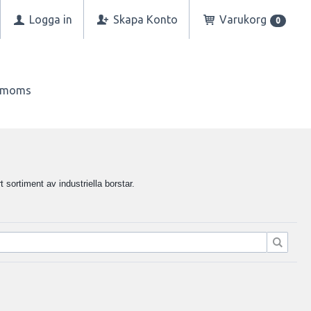
Logga in
Skapa Konto
Varukorg
0
n moms
t sortiment av industriella borstar.