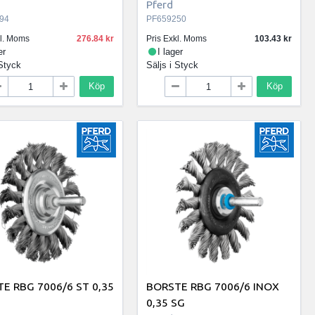
Pferd
94
PF659250
kl. Moms
276.84
Pris Exkl. Moms
103.43
er
I lager
Styck
Säljs i
Styck
Köp
Köp
E RBG 7006/6 ST 0,35
BORSTE RBG 7006/6 INOX
0,35 SG