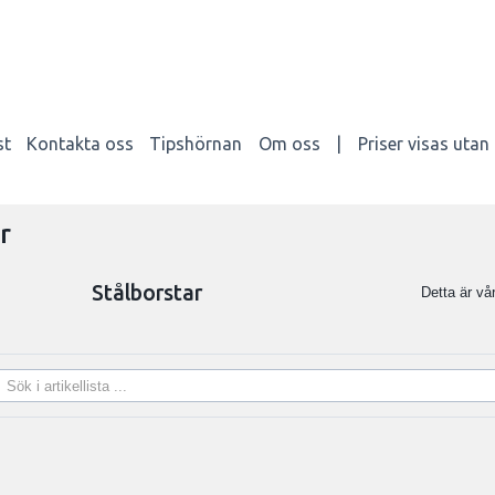
st
Kontakta oss
Tipshörnan
Om oss
|
Priser visas uta
r
Stålborstar
Detta är vår