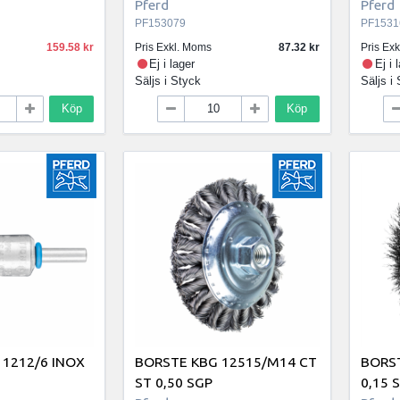
Pferd
Pferd
PF153079
PF1531
159.58
Pris Exkl. Moms
87.32
Pris Ex
Ej i lager
Ej i 
Säljs i
Styck
Säljs i
Köp
Köp
 1212/6 INOX
BORSTE KBG 12515/M14 CT
BORST
ST 0,50 SGP
0,15 