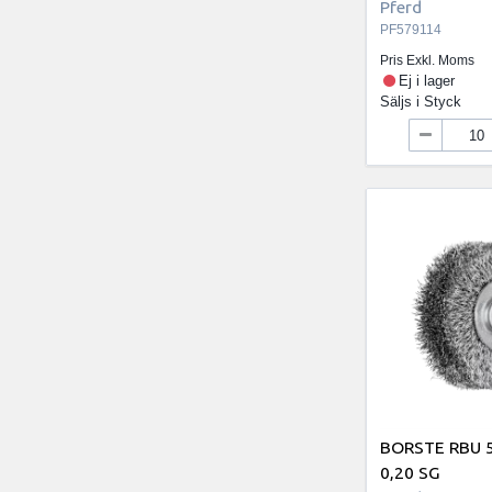
Pferd
PF579114
Pris Exkl. Moms
Ej i lager
Säljs i
Styck
BORSTE RBU 
0,20 SG