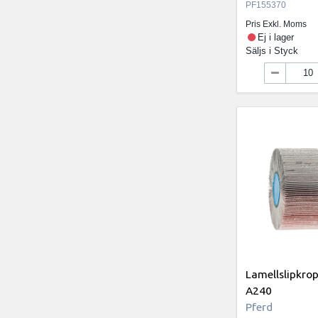
PF155370
Pris Exkl. Moms
Ej i lager
Säljs i
Styck
Lamellslipkro
A240
Pferd