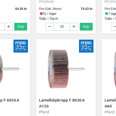
PF155448
PF1554
64.26
Pris Exkl. Moms
74.43
Pris Ex
Ej i lager
I lag
Säljs i
Styck
Säljs i
Köp
Köp
pp F 6050.6
Lamellslipkropp F 8030.6
Lamell
A150
A60
Pferd
Pferd