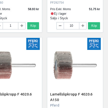
60
PF292754
kl. Moms
58.93
Pris Exkl. Moms
51.75
er
Ej i lager
Styck
Säljs i
Styck
Köp
Köp
slipkropp F 4020.6
Lamellslipkropp F 4020.6
A150
Pferd