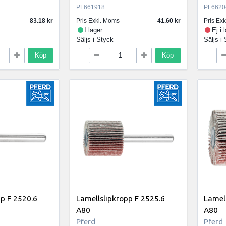
PF661918
PF6620
83.18
Pris Exkl. Moms
41.60
Pris Ex
I lager
Ej i 
Säljs i
Styck
Säljs i
Köp
Köp
pp F 2520.6
Lamellslipkropp F 2525.6
Lamell
A80
A80
Pferd
Pferd