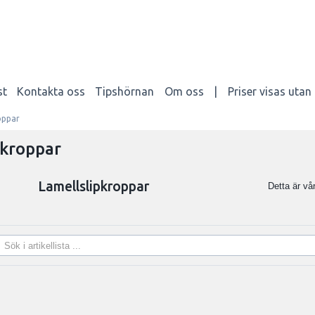
st
Kontakta oss
Tipshörnan
Om oss
|
Priser visas uta
oppar
pkroppar
Lamellslipkroppar
Detta är vår