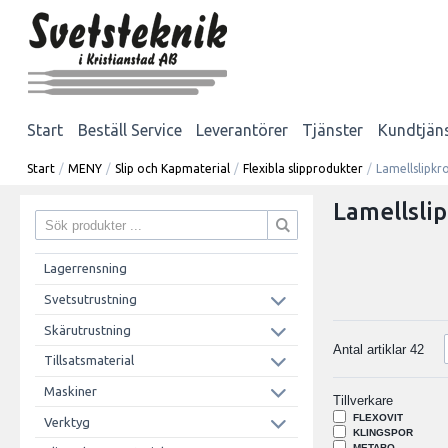
Start
Beställ Service
Leverantörer
Tjänster
Kundtjän
Start
/
MENY
/
Slip och Kapmaterial
/
Flexibla slipprodukter
/
Lamellslipkr
Lamellsli
Lagerrensning
Svetsutrustning
Skärutrustning
Antal artiklar
42
Tillsatsmaterial
Maskiner
Tillverkare
FLEXOVIT
Verktyg
KLINGSPOR
METABO