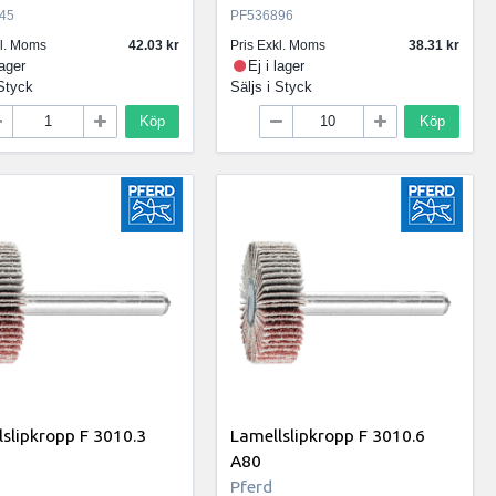
45
PF536896
kl. Moms
42.03
Pris Exkl. Moms
38.31
lager
Ej i lager
Styck
Säljs i
Styck
Köp
Köp
slipkropp F 3010.3
Lamellslipkropp F 3010.6
A80
Pferd