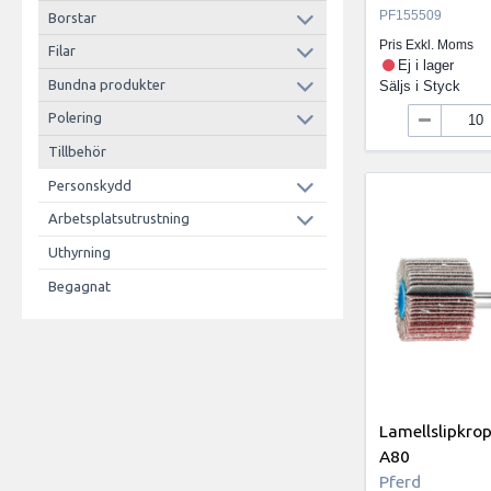
PF155509
Borstar
Pris Exkl. Moms
Filar
Ej i lager
Bundna produkter
Säljs i
Styck
Polering
Tillbehör
Personskydd
Arbetsplatsutrustning
Uthyrning
Begagnat
Lamellslipkro
A80
Pferd