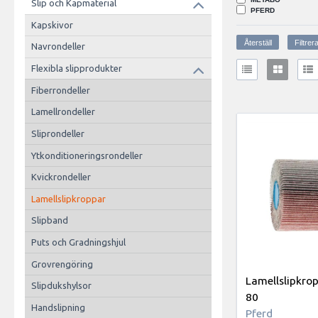
Slip och Kapmaterial
PFERD
Kapskivor
Navrondeller
Flexibla slipprodukter
Fiberrondeller
Lamellrondeller
Sliprondeller
Ytkonditioneringsrondeller
Kvickrondeller
Lamellslipkroppar
Slipband
Puts och Gradningshjul
Grovrengöring
Lamellslipkro
Slipdukshylsor
80
Handslipning
Pferd