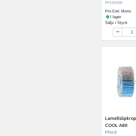
PF154458
Pris Exkl. Moms
I lager
Säljs i
Styck
Lamellslipkro
COOL A80
Pferd