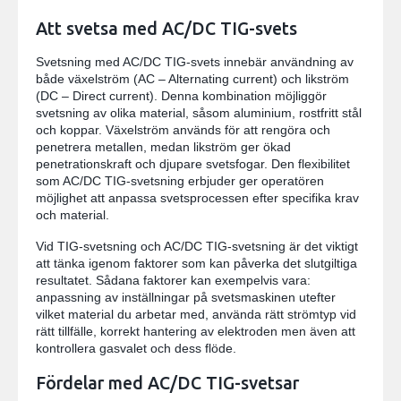
Att svetsa med AC/DC TIG-svets
Svetsning med AC/DC TIG-svets innebär användning av
både växelström (AC – Alternating current) och likström
(DC – Direct current). Denna kombination möjliggör
svetsning av olika material, såsom aluminium, rostfritt stål
och koppar. Växelström används för att rengöra och
penetrera metallen, medan likström ger ökad
penetrationskraft och djupare svetsfogar. Den flexibilitet
som AC/DC TIG-svetsning erbjuder ger operatören
möjlighet att anpassa svetsprocessen efter specifika krav
och material.
Vid TIG-svetsning och AC/DC TIG-svetsning är det viktigt
att tänka igenom faktorer som kan påverka det slutgiltiga
resultatet. Sådana faktorer kan exempelvis vara:
anpassning av inställningar på svetsmaskinen utefter
vilket material du arbetar med, använda rätt strömtyp vid
rätt tillfälle, korrekt hantering av elektroden men även att
kontrollera gasvalet och dess flöde.
Fördelar med AC/DC TIG-svetsar