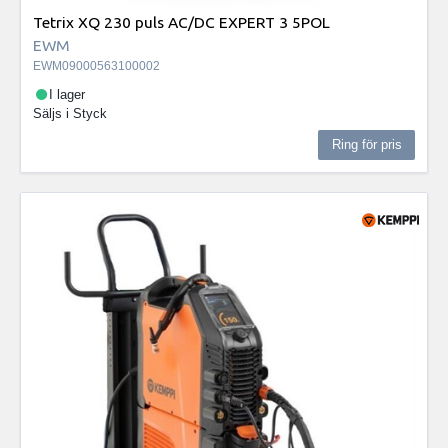
Tetrix XQ 230 puls AC/DC EXPERT 3 5POL
EWM
EWM09000563100002
I lager
Säljs i
Styck
Ring för pris